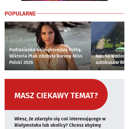
POPULARNE
Podlasianka najpiękniejszą Polką.
Wiktoria Ptak zdobyła koronę Miss
Awaria wodocią
Polski 2026
autobusów BKM 
MASZ CIEKAWY TEMAT?
Wiesz, że zdarzyło się coś interesującego w
Białymstoku lub okolicy? Chcesz abyśmy