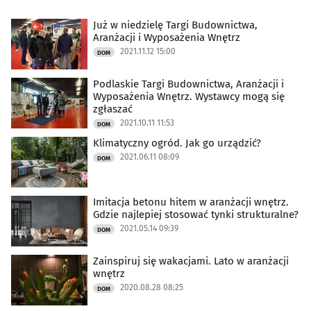
Już w niedzielę Targi Budownictwa,
Aranżacji i Wyposażenia Wnętrz
2021.11.12 15:00
DOM
Podlaskie Targi Budownictwa, Aranżacji i
Wyposażenia Wnętrz. Wystawcy mogą się
zgłaszać
2021.10.11 11:53
DOM
Klimatyczny ogród. Jak go urządzić?
2021.06.11 08:09
DOM
Imitacja betonu hitem w aranżacji wnętrz.
Gdzie najlepiej stosować tynki strukturalne?
2021.05.14 09:39
DOM
Zainspiruj się wakacjami. Lato w aranżacji
wnętrz
2020.08.28 08:25
DOM