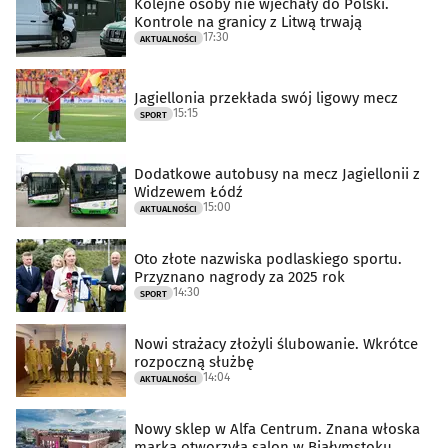
Kolejne osoby nie wjechały do Polski.
Kontrole na granicy z Litwą trwają
17:30
AKTUALNOŚCI
Jagiellonia przekłada swój ligowy mecz
15:15
SPORT
Dodatkowe autobusy na mecz Jagiellonii z
Widzewem Łódź
15:00
AKTUALNOŚCI
Oto złote nazwiska podlaskiego sportu.
Przyznano nagrody za 2025 rok
14:30
SPORT
Nowi strażacy złożyli ślubowanie. Wkrótce
rozpoczną służbę
14:04
AKTUALNOŚCI
Nowy sklep w Alfa Centrum. Znana włoska
marka otworzyła salon w Białymstoku