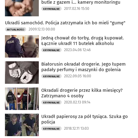
butle z gazem i... kamery monitoringu
2017.02.16 15:50
KRYMINALNE
Ukradli samochód. Policja zatrzymała ich bo mieli "gumę"
2009.12.13 00:00
AKTUALNOŚCI
Jedną chował do torby, drugą kupował.
Łącznie ukradł 11 butelek alkoholu
2023.04.06 12:46
KRYMINALNE
Białorusin okradał drogerie. Jego łupem
padały perfumy i maszynki do golenia
2022.09.05 16:00
KRYMINALNE
Okradali drogerie przez kilka miesięcy?
Zatrzymano 4 osoby
2020.02.13 09:14
KRYMINALNE
Ukradł papierosy za pół tysiąca. Szuka go
policja
2018.12.11 13:03
KRYMINALNE