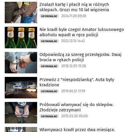
Znalazł kartę i płacił nią w różnych
sklepach. Grozi mu 10 lat więzienia
2024.11.06 09:30
KRYMINALNE
Nie kradł byle czego! Amator luksusowego
alkoholu wpadł w ręce policji
2022.12.13 14:42
KRYMINALNE
Odpowiedzą za szereg przestępstw. Dwaj
bracia w rękach policji
2018.12.05 15:38
KRYMINALNE
Przewóz z "niespodzianką". Auta były
kradzione
2019.06.12 17:59
KRYMINALNE
Próbowali włamywać się do sklepów.
Złodzieje zatrzymani
2015.03.30 00:00
KRYMINALNE
Włamywacz kradł przez dwa miesiące.