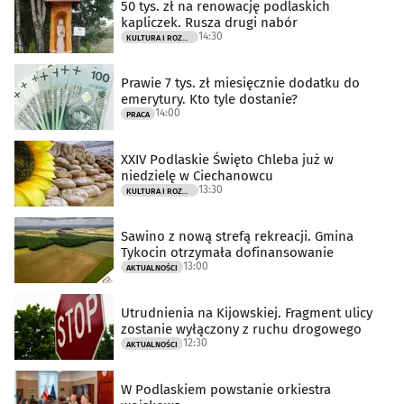
50 tys. zł na renowację podlaskich
kapliczek. Rusza drugi nabór
14:30
KULTURA I ROZRYWKA
Prawie 7 tys. zł miesięcznie dodatku do
emerytury. Kto tyle dostanie?
14:00
PRACA
XXIV Podlaskie Święto Chleba już w
niedzielę w Ciechanowcu
13:30
KULTURA I ROZRYWKA
Sawino z nową strefą rekreacji. Gmina
Tykocin otrzymała dofinansowanie
13:00
AKTUALNOŚCI
Utrudnienia na Kijowskiej. Fragment ulicy
zostanie wyłączony z ruchu drogowego
12:30
AKTUALNOŚCI
W Podlaskiem powstanie orkiestra