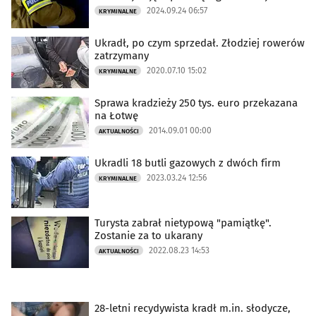
2024.09.24 06:57
KRYMINALNE
Ukradł, po czym sprzedał. Złodziej rowerów
zatrzymany
2020.07.10 15:02
KRYMINALNE
Sprawa kradzieży 250 tys. euro przekazana
na Łotwę
2014.09.01 00:00
AKTUALNOŚCI
Ukradli 18 butli gazowych z dwóch firm
2023.03.24 12:56
KRYMINALNE
Turysta zabrał nietypową "pamiątkę".
Zostanie za to ukarany
2022.08.23 14:53
AKTUALNOŚCI
28-letni recydywista kradł m.in. słodycze,