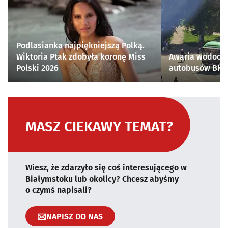
Podlasianka najpiękniejszą Polką.
Wiktoria Ptak zdobyła koronę Miss
Awaria wodocią
Polski 2026
autobusów BKM 
MASZ CIEKAWY TEMAT?
Wiesz, że zdarzyło się coś interesującego w
Białymstoku lub okolicy? Chcesz abyśmy
o czymś napisali?
NAPISZ DO NAS