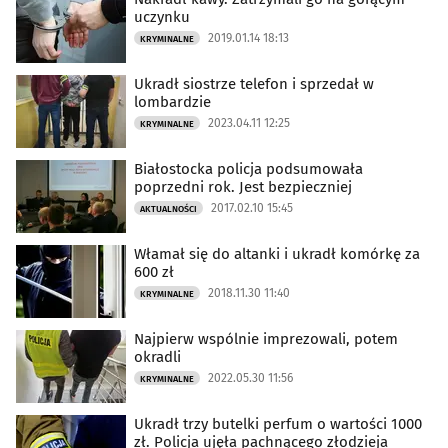
uczynku
2019.01.14 18:13
KRYMINALNE
Ukradł siostrze telefon i sprzedał w
lombardzie
2023.04.11 12:25
KRYMINALNE
Białostocka policja podsumowała
poprzedni rok. Jest bezpieczniej
2017.02.10 15:45
AKTUALNOŚCI
Włamał się do altanki i ukradł komórkę za
600 zł
2018.11.30 11:40
KRYMINALNE
Najpierw wspólnie imprezowali, potem
okradli
2022.05.30 11:56
KRYMINALNE
Ukradł trzy butelki perfum o wartości 1000
zł. Policja ujęła pachnącego złodzieja