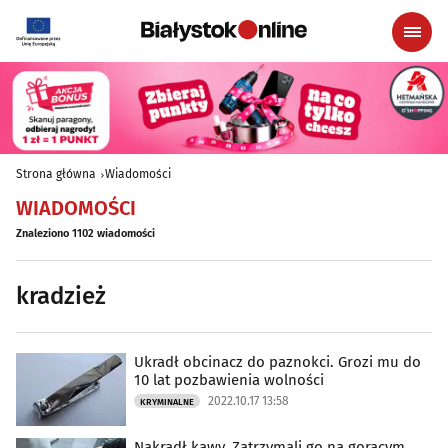
Strona główna
Wiadomości
WIADOMOŚCI
Znaleziono 1102 wiadomości
kradzież
Ukradł obcinacz do paznokci. Grozi mu do
10 lat pozbawienia wolności
2022.10.17 13:58
KRYMINALNE
Nakradł kawy. Zatrzymali go na gorącym