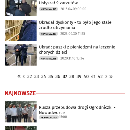
Usłyszał 9 zarzutów
2015.04.09 00:00
KRYMINALNE
Okradał dyskonty - to było jego stałe
źródło utrzymania
2023.06.30 11:25
KRYMINALNE
Ukradł puszki z pieniędzmi na leczenie
chorych dzieci
2020.11.10 13:34
KRYMINALNE
32
33
34
35
36
37
38
39
40
41
42
NAJNOWSZE
Rusza przebudowa drogi Ogrodniczki -
Nowodworce
15:00
AKTUALNOŚCI