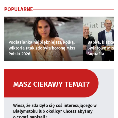
POPULARNE
Podlasianka najpiękniejszą Polką.
Babka, kiszka i
Wiktoria Ptak zdobyła koronę Miss
Światowe Mistr
Polski 2026
Supraśla
MASZ CIEKAWY TEMAT?
Wiesz, że zdarzyło się coś interesującego w
Białymstoku lub okolicy? Chcesz abyśmy
o czymś napisali?