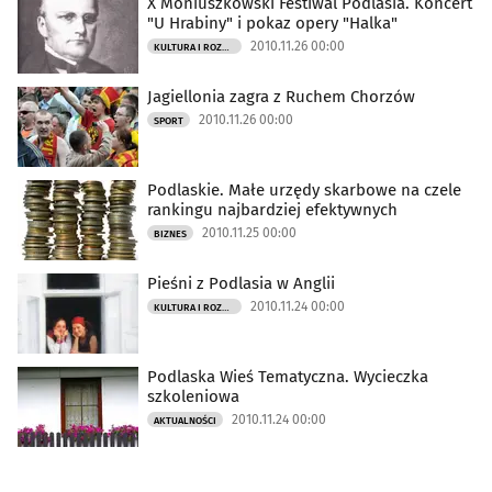
X Moniuszkowski Festiwal Podlasia. Koncert
"U Hrabiny" i pokaz opery "Halka"
2010.11.26 00:00
KULTURA I ROZRYWKA
Jagiellonia zagra z Ruchem Chorzów
2010.11.26 00:00
SPORT
Podlaskie. Małe urzędy skarbowe na czele
rankingu najbardziej efektywnych
2010.11.25 00:00
BIZNES
Pieśni z Podlasia w Anglii
2010.11.24 00:00
KULTURA I ROZRYWKA
Podlaska Wieś Tematyczna. Wycieczka
szkoleniowa
2010.11.24 00:00
AKTUALNOŚCI