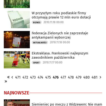
W przyszłym roku podlaskie firmy
otrzymają prawie 12 mln euro dotacji
2010.11.18 00:00
BIZNES
Federacja Zielonych nie zaprzestaje
antykampanii wyborczej
2010.11.18 00:00
AKTUALNOŚCI
Ekstraklasa. Frankowski najlepszym
zawodnikiem października
2010.11.17 00:00
SPORT
471
472
473
474
475
476
477
478
479
480
481
NAJNOWSZE
Siemieniec po meczu z Widzewem: Nie mam