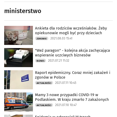
ministerstwo
Ankieta dla rodziców wcześniaków. Żeby
opiekunowie mogli być przy dzieciach
2021.08.03 15:41
ZDROWIE
"Weź paragon" - kolejna akcja zachęcająca
wspieranie uczciwych biznesów
2021.07.21 11:32
BIZNES
Raport epidemiczny. Coraz mniej zakażeń i
zgonów w Polsce
2021.07.11 10:45
AKTUALNOŚCI
Mamy 3 nowe przypadki COVID-19 w
Podlaskiem. W kraju zmarło 7 zakażonych
2021.07.10 10:47
AKTUALNOŚCI