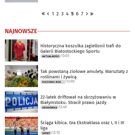
1
2
3
4
5
6
7
NAJNOWSZE
Historyczna koszulka Jagiellonii trafi do
Galerii Białostockiego Sportu
13:03
AKTUALNOŚCI
Tak powstaną ziołowe amulety. Warsztaty z
roślinami i żywicą
13:00
KULTURA I ROZRYWKA
22-latek driftował na skrzyżowaniu w
Białymstoku. Stracił prawo jazdy
12:40
DROGÓWKA
Ściąga kibica. Gra Ekstraklasa oraz I, II i III
liga
12:10
SPORT