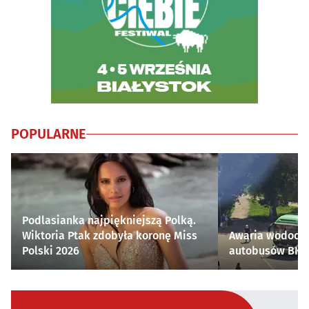
POPULARNE
Podlasianka najpiękniejszą Polką.
Wiktoria Ptak zdobyła koronę Miss
Awaria wodocią
Polski 2026
autobusów BKM 