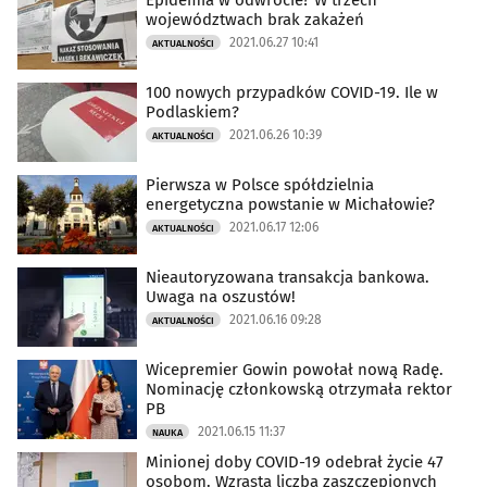
Epidemia w odwrocie? W trzech
województwach brak zakażeń
2021.06.27 10:41
AKTUALNOŚCI
100 nowych przypadków COVID-19. Ile w
Podlaskiem?
2021.06.26 10:39
AKTUALNOŚCI
Pierwsza w Polsce spółdzielnia
energetyczna powstanie w Michałowie?
2021.06.17 12:06
AKTUALNOŚCI
Nieautoryzowana transakcja bankowa.
Uwaga na oszustów!
2021.06.16 09:28
AKTUALNOŚCI
Wicepremier Gowin powołał nową Radę.
Nominację członkowską otrzymała rektor
PB
2021.06.15 11:37
NAUKA
Minionej doby COVID-19 odebrał życie 47
osobom. Wzrasta liczba zaszczepionych