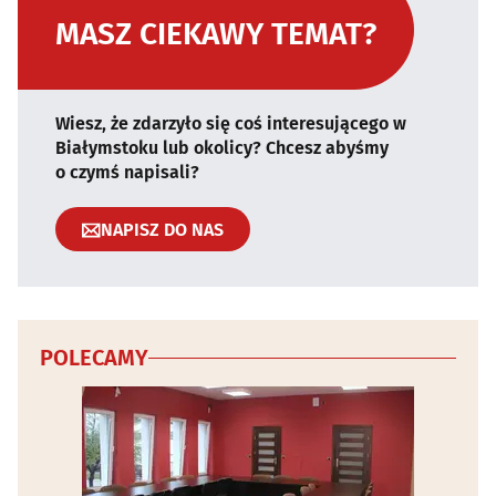
MASZ CIEKAWY TEMAT?
Wiesz, że zdarzyło się coś interesującego w
Białymstoku lub okolicy? Chcesz abyśmy
o czymś napisali?
NAPISZ DO NAS
POLECAMY