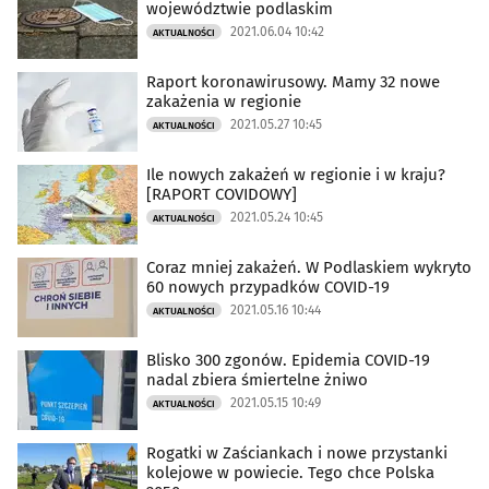
województwie podlaskim
2021.06.04 10:42
AKTUALNOŚCI
Raport koronawirusowy. Mamy 32 nowe
zakażenia w regionie
2021.05.27 10:45
AKTUALNOŚCI
Ile nowych zakażeń w regionie i w kraju?
[RAPORT COVIDOWY]
2021.05.24 10:45
AKTUALNOŚCI
Coraz mniej zakażeń. W Podlaskiem wykryto
60 nowych przypadków COVID-19
2021.05.16 10:44
AKTUALNOŚCI
Blisko 300 zgonów. Epidemia COVID-19
nadal zbiera śmiertelne żniwo
2021.05.15 10:49
AKTUALNOŚCI
Rogatki w Zaściankach i nowe przystanki
kolejowe w powiecie. Tego chce Polska