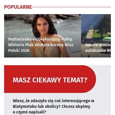
POPULARNE
Podlasianka najpiękniejszą Polką.
Wiktoria Ptak zdobyła koronę Miss
Awaria wodocią
Polski 2026
autobusów BKM 
MASZ CIEKAWY TEMAT?
Wiesz, że zdarzyło się coś interesującego w
Białymstoku lub okolicy? Chcesz abyśmy
o czymś napisali?