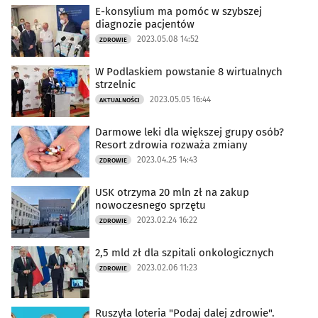
E-konsylium ma pomóc w szybszej
diagnozie pacjentów
2023.05.08 14:52
ZDROWIE
W Podlaskiem powstanie 8 wirtualnych
strzelnic
2023.05.05 16:44
AKTUALNOŚCI
Darmowe leki dla większej grupy osób?
Resort zdrowia rozważa zmiany
2023.04.25 14:43
ZDROWIE
USK otrzyma 20 mln zł na zakup
nowoczesnego sprzętu
2023.02.24 16:22
ZDROWIE
2,5 mld zł dla szpitali onkologicznych
2023.02.06 11:23
ZDROWIE
Ruszyła loteria "Podaj dalej zdrowie".