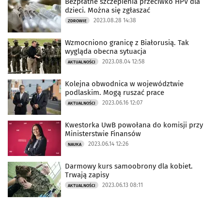
Bezpłatne szczepienia przeciwko HPV dla
dzieci. Można się zgłaszać
2023.08.28 14:38
ZDROWIE
Wzmocniono granicę z Białorusią. Tak
wygląda obecna sytuacja
2023.08.04 12:58
AKTUALNOŚCI
Kolejna obwodnica w województwie
podlaskim. Mogą ruszać prace
2023.06.16 12:07
AKTUALNOŚCI
Kwestorka UwB powołana do komisji przy
Ministerstwie Finansów
2023.06.14 12:26
NAUKA
Darmowy kurs samoobrony dla kobiet.
Trwają zapisy
2023.06.13 08:11
AKTUALNOŚCI