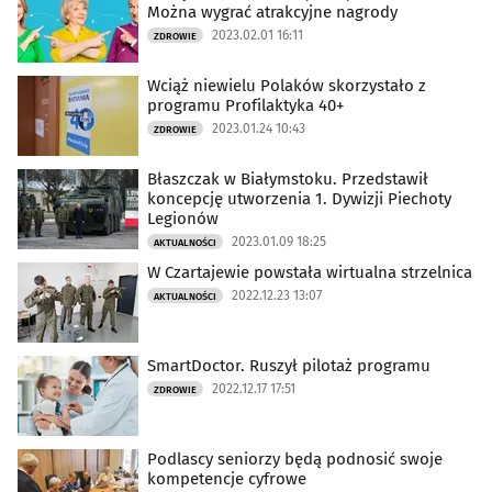
Można wygrać atrakcyjne nagrody
2023.02.01 16:11
ZDROWIE
Wciąż niewielu Polaków skorzystało z
programu Profilaktyka 40+
2023.01.24 10:43
ZDROWIE
Błaszczak w Białymstoku. Przedstawił
koncepcję utworzenia 1. Dywizji Piechoty
Legionów
2023.01.09 18:25
AKTUALNOŚCI
W Czartajewie powstała wirtualna strzelnica
2022.12.23 13:07
AKTUALNOŚCI
SmartDoctor. Ruszył pilotaż programu
2022.12.17 17:51
ZDROWIE
Podlascy seniorzy będą podnosić swoje
kompetencje cyfrowe