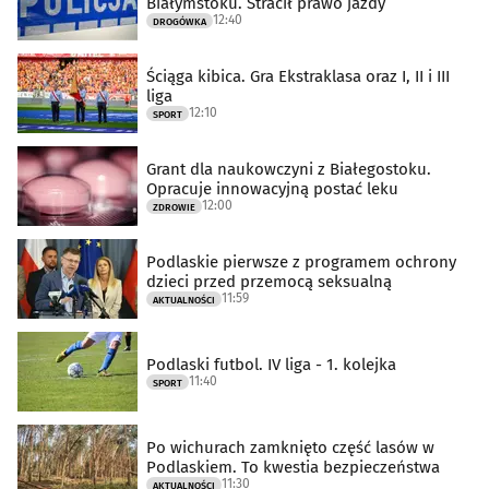
Białymstoku. Stracił prawo jazdy
12:40
DROGÓWKA
Ściąga kibica. Gra Ekstraklasa oraz I, II i III
liga
12:10
SPORT
Grant dla naukowczyni z Białegostoku.
Opracuje innowacyjną postać leku
12:00
ZDROWIE
Podlaskie pierwsze z programem ochrony
dzieci przed przemocą seksualną
11:59
AKTUALNOŚCI
Podlaski futbol. IV liga - 1. kolejka
11:40
SPORT
Po wichurach zamknięto część lasów w
Podlaskiem. To kwestia bezpieczeństwa
11:30
AKTUALNOŚCI