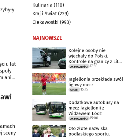
Kulinaria
(110)
rzybyły
Kraj i Świat
(239)
Ciekawostki
(998)
NAJNOWSZE
Kolejne osoby nie
wjechały do Polski.
Kontrole na granicy z Litwą
ciu lat
17:30
trwają
AKTUALNOŚCI
espoły
m ani
Jagiellonia przekłada swój
ligowy mecz
15:15
SPORT
kawi
Dodatkowe autobusy na
mecz Jagiellonii z
Widzewem Łódź
15:00
AKTUALNOŚCI
 ramach
Oto złote nazwiska
j sceny
podlaskiego sportu.