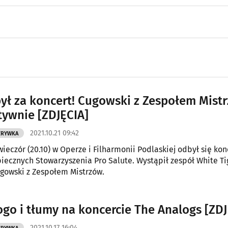
był za koncert! Cugowski z Zespołem Mist
tywnie [ZDJĘCIA]
2021.10.21 09:42
ZRYWKA
ieczór (20.10) w Operze i Filharmonii Podlaskiej odbył się kon
iecznych Stowarzyszenia Pro Salute. Wystąpił zespół White Ti
ugowski z Zespołem Mistrzów.
ogo i tłumy na koncercie The Analogs [ZDJ
2021.10.17 16:04