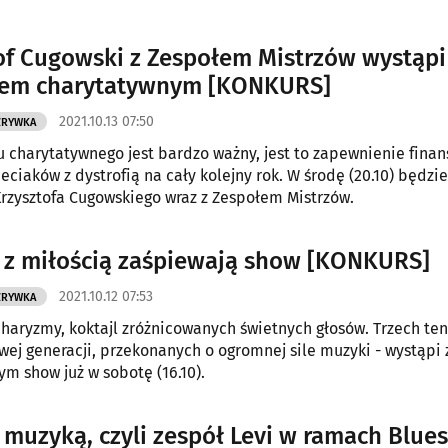
of Cugowski z Zespołem Mistrzów wystąpi
tem charytatywnym [KONKURS]
2021.10.13 07:50
ZRYWKA
u charytatywnego jest bardzo ważny, jest to zapewnienie fina
ieciaków z dystrofią na cały kolejny rok. W środę (20.10) będz
rzysztofa Cugowskiego wraz z Zespołem Mistrzów.
i z miłością zaśpiewają show [KONKURS]
2021.10.12 07:53
ZRYWKA
haryzmy, koktajl zróżnicowanych świetnych głosów. Trzech te
wej generacji, przekonanych o ogromnej sile muzyki - wystąpi 
m show już w sobotę (16.10).
muzyką, czyli zespół Levi w ramach Blue