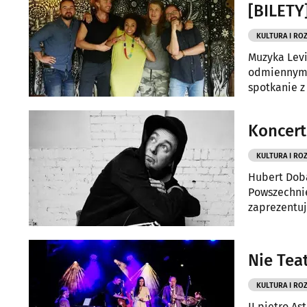
[BILETY
KULTURA I RO
Muzyka Levi
odmiennymi,
spotkanie z
Koncert
KULTURA I RO
Hubert Doba
Powszechnie
zaprezentuj
Nie Teat
KULTURA I RO
II piętro A