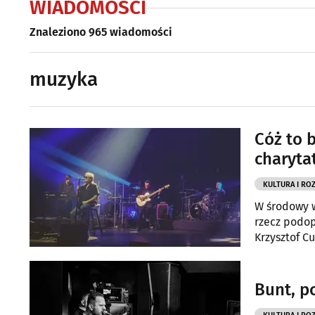
WIADOMOŚCI
Znaleziono 965 wiadomości
muzyka
Cóż to 
charyta
KULTURA I RO
W środowy w
rzecz podop
Krzysztof C
Bunt, p