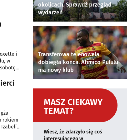
okolicach. Sprawdź przegląd
wydarzeń
u
oxette i
Transferowa telenowela
łu, w
dobiegła końca. Afimico Pululu
 sobotę
ma nowy klub
ierci
MASZ CIEKAWY
TEMAT?
męża
ch rokiem
 Izabeli
Wiesz, że zdarzyło się coś
interesującego w