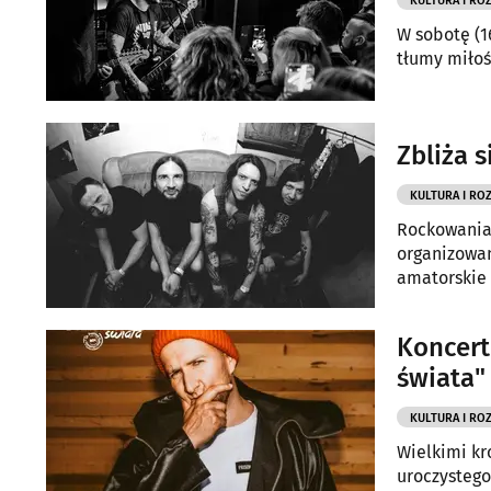
KULTURA I RO
W sobotę (1
tłumy miło
Zbliża 
KULTURA I RO
Rockowania 
organizowan
amatorskie
inną umową
Koncert
świata
KULTURA I RO
Wielkimi kr
uroczystego