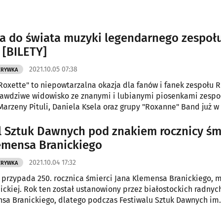
 do świata muzyki legendarnego zespoł
 [BILETY]
2021.10.05 07:38
ZRYWKA
 Roxette" to niepowtarzalna okazja dla fanów i fanek zespołu R
Prawdziwe widowisko ze znanymi i lubianymi piosenkami zespo
arzeny Pituli, Daniela Ksela oraz grupy "Roxanne" Band już w
l Sztuk Dawnych pod znakiem rocznicy śm
emensa Branickiego
2021.10.04 17:32
ZRYWKA
 przypada 250. rocznica śmierci Jana Klemensa Branickiego, 
nickiej. Rok ten został ustanowiony przez białostockich radny
sa Branickiego, dlatego podczas Festiwalu Sztuk Dawnych im.
nie może zabraknąć odniesień do tego ważnego wydarzenia.