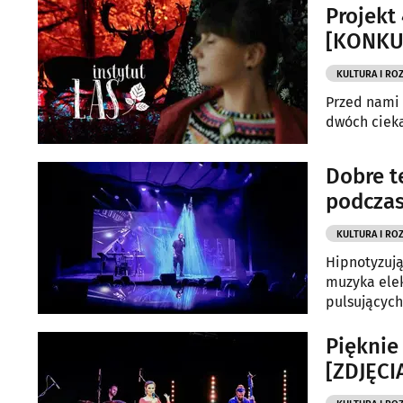
Projekt
[KONKU
KULTURA I RO
Przed nami 
dwóch cieka
Dobre t
podczas
KULTURA I RO
Hipnotyzują
muzyka elek
pulsujących
Pięknie
[ZDJĘCI