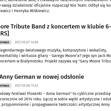
) swoją działalność oficjalnie rozpoczął Nie Teatr. Odbył się k
iewicz i Henryka Miśkiewicz.
ore Tribute Band z koncertem w klubie 6
RS]
2021.10.07 14:56
ZRYWKA
 legendarnego światowego muzyka, kompozytora i wokalisty,
mentalisty i wirtuoza gitary - Garego Moore'a? Jego syn Jack M
oncertem w Białymstoku. Projekt nazywa się "Gary Moore Tribu
Anny German w nowej odsłonie
2021.10.06 11:42
ZRYWKA
dowy Festiwal Piosenki – Anna German" to cykliczne przedsię
corocznie od 2014 roku. Łączy w sobie wątki artystyczne i edu
t przypomnienie i propagowanie twórczości artystycznej Ann
ja młodych wykonawców (18 - 28 lat).