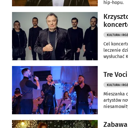
hip-hopu.
Krzyszt
koncer
KULTURA I RO
Cel koncert
leczenie dz
wysłuchać K
Tre Voc
KULTURA I RO
Mieszanka c
artystów no
niesamowity
Zabawa 