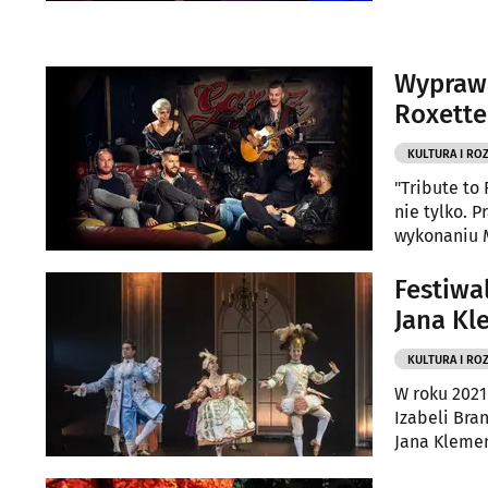
Wyprawa
Roxette
KULTURA I RO
"Tribute to
nie tylko. 
wykonaniu M
(9.10).
Festiwa
Jana Kl
KULTURA I RO
W roku 2021
Izabeli Bra
Jana Klemen
Branickiej 