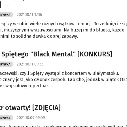
]
2021.10.11 17:16
ZRYWKA
 łączy w sobie wiele różnych wątków i emocji. To zetknięcie si
 muzycznymi wrażliwościami. Najbliżej im do bluesa, każde
 nimi to solidna dawka dobrej zabawy.
 Spiętego "Black Mental" [KONKURS]
2021.10.11 09:55
ZRYWKA
czewski, czyli Spięty wystąpi z koncertem w Białymstoku.
 znany jest jako członek zespołu Lao Che, jednak w piątek (15.
e swój solowy repertuar.
r otwarty! [ZDJĘCIA]
2021.10.09 09:09
ZRYWKA
storii, kameralna sala, z ciekawymi naściennymi malowidłami. 