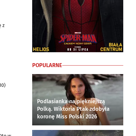
ę z
POPULARNE
10)
Podlasianka najpiękniejszą
Polką. Wiktoria Ptak zdobyła
koronę Miss Polski 2026
Oto w