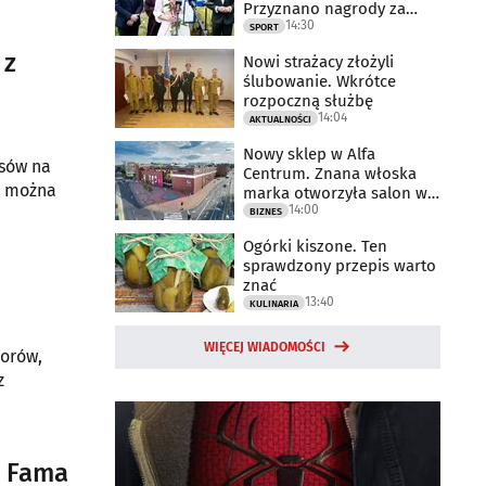
Przyznano nagrody za
14:30
2025 rok
SPORT
 z
Nowi strażacy złożyli
ślubowanie. Wkrótce
rozpoczną służbę
14:04
AKTUALNOŚCI
Nowy sklep w Alfa
nsów na
Centrum. Znana włoska
ie można
marka otworzyła salon w
14:00
Białymstoku
BIZNES
Ogórki kiszone. Ten
sprawdzony przepis warto
znać
13:40
KULINARIA
WIĘCEJ WIADOMOŚCI
norów,
z
s Fama