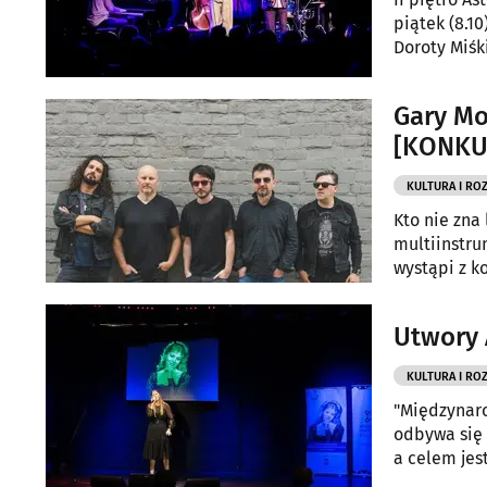
piątek (8.10
Doroty Miśk
Gary Mo
[KONKU
KULTURA I RO
Kto nie zna
multiinstru
wystąpi z k
Utwory 
KULTURA I RO
"Międzynaro
odbywa się 
a celem jes
oraz promoc