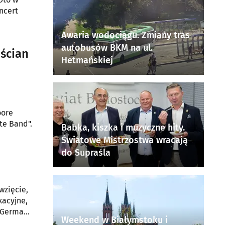
oncert
Awaria wodociągu. Zmiany tras
autobusów BKM na ul.
-ścian
Hetmańskiej
oore
te Band".
Babka, kiszka i muzyczne hity.
Światowe Mistrzostwa wracają
do Supraśla
wzięcie,
kacyjne,
y German
Weekend w Białymstoku i