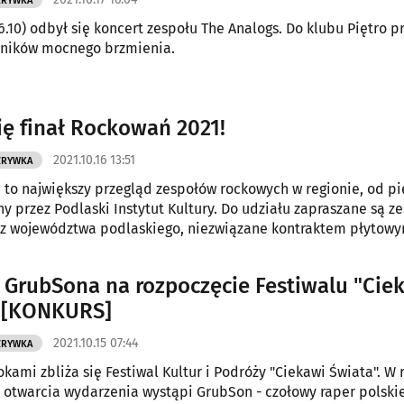
ZRYWKA
6.10) odbył się koncert zespołu The Analogs. Do klubu Piętro p
śników mocnego brzmienia.
się finał Rockowań 2021!
2021.10.16 13:51
ZRYWKA
to największy przegląd zespołów rockowych w regionie, od pię
y przez Podlaski Instytut Kultury. Do udziału zapraszane są z
 z województwa podlaskiego, niezwiązane kontraktem płytowy
 wydawniczą.
 GrubSona na rozpoczęcie Festiwalu "Cie
" [KONKURS]
2021.10.15 07:44
ZRYWKA
okami zbliża się Festiwal Kultur i Podróży "Ciekawi Świata". W
 otwarcia wydarzenia wystąpi GrubSon - czołowy raper polskie