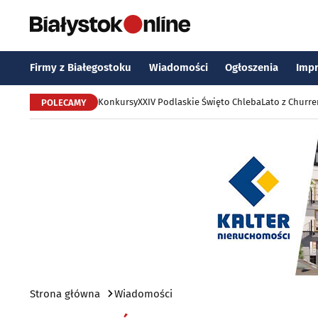
Firmy z Białegostoku
Wiadomości
Ogłoszenia
Imp
Konkursy
XXIV Podlaskie Święto Chleba
Lato z Churr
POLECAMY
Strona główna
Wiadomości