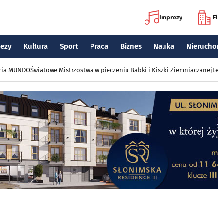
Imprezy
F
rezy
Kultura
Sport
Praca
Biznes
Nauka
Nierucho
eria MUNDO
Światowe Mistrzostwa w pieczeniu Babki i Kiszki Ziemniaczanej
Le