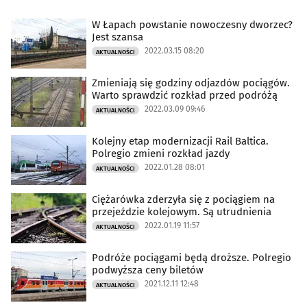
W Łapach powstanie nowoczesny dworzec?
Jest szansa
2022.03.15 08:20
AKTUALNOŚCI
Zmieniają się godziny odjazdów pociągów.
Warto sprawdzić rozkład przed podróżą
2022.03.09 09:46
AKTUALNOŚCI
Kolejny etap modernizacji Rail Baltica.
Polregio zmieni rozkład jazdy
2022.01.28 08:01
AKTUALNOŚCI
Ciężarówka zderzyła się z pociągiem na
przejeździe kolejowym. Są utrudnienia
2022.01.19 11:57
AKTUALNOŚCI
Podróże pociągami będą droższe. Polregio
podwyższa ceny biletów
2021.12.11 12:48
AKTUALNOŚCI