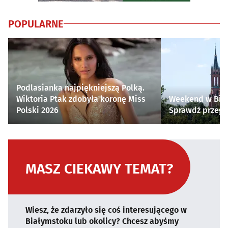
POPULARNE
Podlasianka najpiękniejszą Polką.
Wiktoria Ptak zdobyła koronę Miss
Weekend w Biał
Polski 2026
Sprawdź przegl
MASZ CIEKAWY TEMAT?
Wiesz, że zdarzyło się coś interesującego w
Białymstoku lub okolicy? Chcesz abyśmy