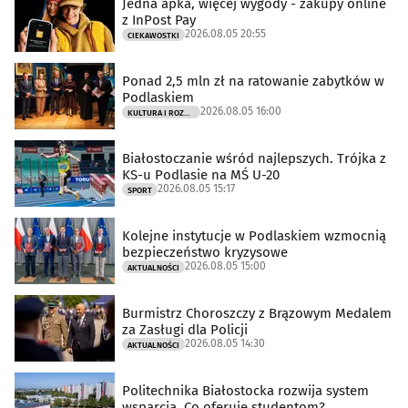
Jedna apka, więcej wygody - zakupy online
z InPost Pay
2026.08.05 20:55
CIEKAWOSTKI
Ponad 2,5 mln zł na ratowanie zabytków w
Podlaskiem
2026.08.05 16:00
KULTURA I ROZRYWKA
Białostoczanie wśród najlepszych. Trójka z
KS-u Podlasie na MŚ U-20
2026.08.05 15:17
SPORT
Kolejne instytucje w Podlaskiem wzmocnią
bezpieczeństwo kryzysowe
2026.08.05 15:00
AKTUALNOŚCI
Burmistrz Choroszczy z Brązowym Medalem
za Zasługi dla Policji
2026.08.05 14:30
AKTUALNOŚCI
Politechnika Białostocka rozwija system
wsparcia. Co oferuje studentom?