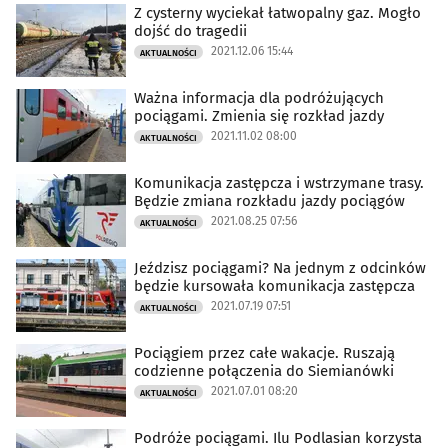
Z cysterny wyciekał łatwopalny gaz. Mogło
dojść do tragedii
2021.12.06 15:44
AKTUALNOŚCI
Ważna informacja dla podróżujących
pociągami. Zmienia się rozkład jazdy
2021.11.02 08:00
AKTUALNOŚCI
Komunikacja zastępcza i wstrzymane trasy.
Będzie zmiana rozkładu jazdy pociągów
2021.08.25 07:56
AKTUALNOŚCI
Jeździsz pociągami? Na jednym z odcinków
będzie kursowała komunikacja zastępcza
2021.07.19 07:51
AKTUALNOŚCI
Pociągiem przez całe wakacje. Ruszają
codzienne połączenia do Siemianówki
2021.07.01 08:20
AKTUALNOŚCI
Podróże pociągami. Ilu Podlasian korzysta