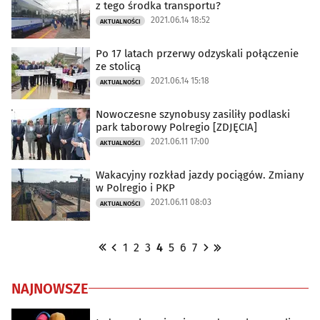
z tego środka transportu?
2021.06.14 18:52
AKTUALNOŚCI
Po 17 latach przerwy odzyskali połączenie
ze stolicą
2021.06.14 15:18
AKTUALNOŚCI
Nowoczesne szynobusy zasiliły podlaski
park taborowy Polregio [ZDJĘCIA]
2021.06.11 17:00
AKTUALNOŚCI
Wakacyjny rozkład jazdy pociągów. Zmiany
w Polregio i PKP
2021.06.11 08:03
AKTUALNOŚCI
1
2
3
4
5
6
7
NAJNOWSZE