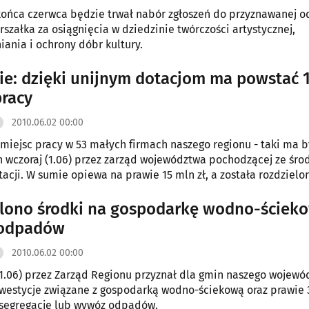
końca czerwca będzie trwał nabór zgłoszeń do przyznawanej od
szałka za osiągnięcia w dziedzinie twórczości artystycznej,
ania i ochrony dóbr kultury.
ie: dzięki unijnym dotacjom ma powstać 
pracy
2010.06.02 00:00
miejsc pracy w 53 małych firmach naszego regionu - taki ma b
 wczoraj (1.06) przez zarząd województwa pochodzącej ze śr
tacji. W sumie opiewa na prawie 15 mln zł, a została rozdzielo
lono środki na gospodarkę wodno-ścieko
odpadów
2010.06.02 00:00
1.06) przez Zarząd Regionu przyznał dla gmin naszego wojewó
nwestycje związane z gospodarką wodno-ściekową oraz prawie 3
 segregację lub wywóz odpadów.