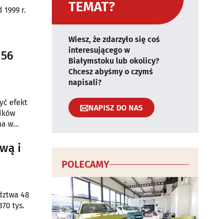
TEMAT?
 1999 r.
Wiesz, że zdarzyło się coś
interesującego w
156
Białymstoku lub okolicy?
Chcesz abyśmy o czymś
napisali?
yć efekt
NAPISZ DO NAS
odków
na w
wą i
POLECAMY
dztwa 48
70 tys.