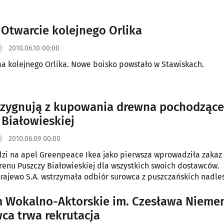
 Otwarcie kolejnego Orlika
2010.06.10 00:00
a kolejnego Orlika. Nowe boisko powstało w Stawiskach.
ezygnują z kupowania drewna pochodzące
 Białowieskiej
2010.06.09 00:00
i na apel Greenpeace Ikea jako pierwsza wprowadziła zakaz
renu Puszczy Białowieskiej dla wszystkich swoich dostawców.
Grajewo S.A. wstrzymała odbiór surowca z puszczańskich nadle
nienia kontrowersji. Inne przedsiębiorstwa jak Stora Enso, czy
al Paper Kwidzyn rozpoczęły w tej sprawie rozmowy z Greenpe
 Wokalno-Aktorskie im. Czesława Niemena.
wca trwa rekrutacja