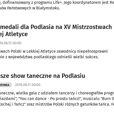
, dofinansowany z programu Life+. Jego koordynatorem jest R
asów Państwowych w Białymstoku.
medali dla Podlasia na XV Mistrzostwach 
ej Atletyce
10.06.15 00:00
olski w Lekkiej Atletyce zawodnicy niepełnosprawni
nie z województwa podlaskiego odnieśli wielki sukces.
sze show taneczne na Podlasiu
2010.06.11 00:00
ZRYWKA
aneczne, wielka gala z udziałem tancerzy i choreografów pro
iazdami", "You can dance - Po prostu tańcz!", musicalu "Burn th
Kochaj i Tańcz" oraz mistrzów Polski różnych gatunków tańca. F
zapowiadane jest jako największe show taneczne na Podlasiu