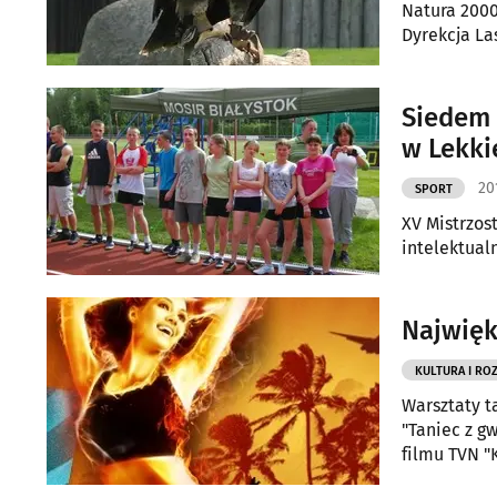
Natura 2000
Dyrekcja L
Siedem 
w Lekki
20
SPORT
XV Mistrzostwach P
intelektual
Najwięk
KULTURA I RO
Warsztaty t
"Taniec z gw
filmu TVN "
Dance Show 