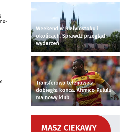
ę
lno-
Weekend w Białymstoku i
okolicach. Sprawdź przegląd
wydarzeń
ie
Transferowa telenowela
dobiegła końca. Afimico Pululu
ma nowy klub
MASZ CIEKAWY