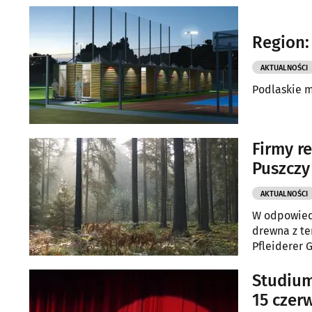
Region:
AKTUALNOŚCI
Podlaskie m
Firmy r
Puszczy
AKTUALNOŚCI
W odpowiedz
drewna z te
Pfleiderer 
czasu wyjaś
Internation
Studium
15 czer