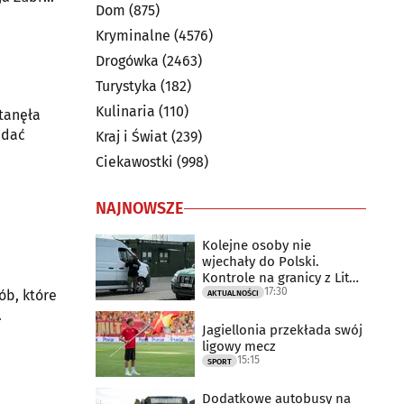
Dom
(875)
Kryminalne
(4576)
a
Drogówka
(2463)
Turystyka
(182)
Kulinaria
(110)
tanęła
ądać
Kraj i Świat
(239)
Ciekawostki
(998)
NAJNOWSZE
Kolejne osoby nie
wjechały do Polski.
Kontrole na granicy z Litwą
17:30
trwają
ób, które
AKTUALNOŚCI
.
Jagiellonia przekłada swój
ligowy mecz
15:15
SPORT
Dodatkowe autobusy na