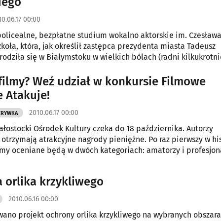
iego
10.06.17 00:00
policealne, bezpłatne studium wokalno aktorskie im. Czesław
koła, która, jak określił zastępca prezydenta miasta Tadeusz
 rodziła się w Białymstoku w wielkich bólach (radni kilkukrotni
dy na jej powstanie), właśnie zakończyła proces rekrutacji. Na
 76 chętnych, a nie wykluczone, że jeszcze napłynie kilka podań
 filmy? Weź udział w konkursie Filmowe
 data stempla pocztowego.
e Atakuje!
2010.06.17 00:00
ZRYWKA
ałostocki Ośrodek Kultury czeka do 18 października. Autorzy
 otrzymają atrakcyjne nagrody pieniężne. Po raz pierwszy w his
lmy oceniane będą w dwóch kategoriach: amatorzy i profesjona
 orlika krzykliwego
2010.06.16 00:00
ano projekt ochrony orlika krzykliwego na wybranych obszar