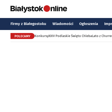
Firmy z Białegostoku
Wiadomości
Ogłoszenia
Imp
Konkursy
XXIV Podlaskie Święto Chleba
Lato z Churr
POLECAMY