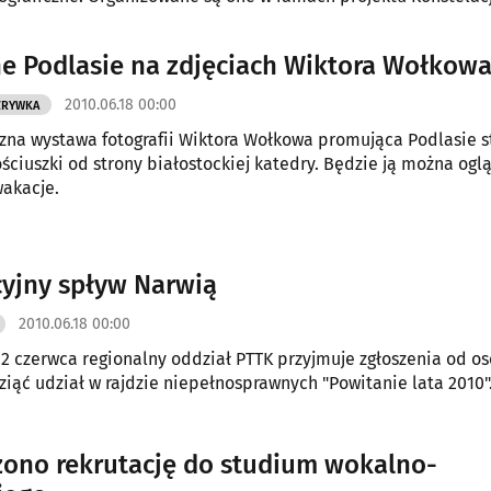
go z programu "Żubr budzi Podlasie".
e Podlasie na zdjęciach Wiktora Wołkow
2010.06.18 00:00
ZRYWKA
zna wystawa fotografii Wiktora Wołkowa promująca Podlasie s
ściuszki od strony białostockiej katedry. Będzie ją można ogl
wakacje.
cyjny spływ Narwią
2010.06.18 00:00
22 czerwca regionalny oddział PTTK przyjmuje zgłoszenia od os
ziąć udział w rajdzie niepełnosprawnych "Powitanie lata 2010"
ono rekrutację do studium wokalno-