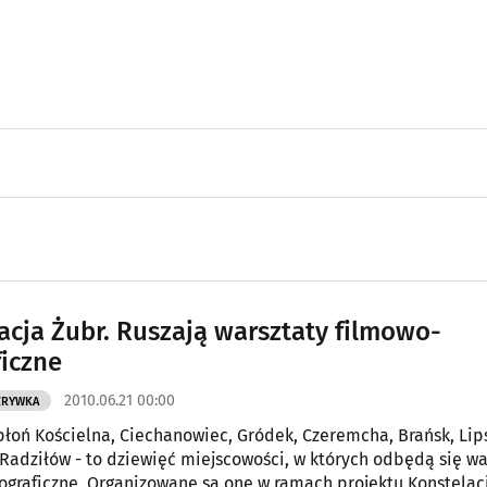
acja Żubr. Ruszają warsztaty filmowo-
ficzne
2010.06.21 00:00
ZRYWKA
błoń Kościelna, Ciechanowiec, Gródek, Czeremcha, Brańsk, Lip
 Radziłów - to dziewięć miejscowości, w których odbędą się wa
ograficzne. Organizowane są one w ramach projektu Konstelac