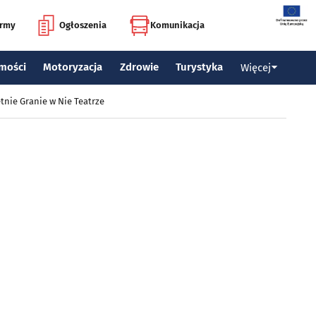
irmy
Ogłoszenia
Komunikacja
mości
Motoryzacja
Zdrowie
Turystyka
Więcej
tnie Granie w Nie Teatrze