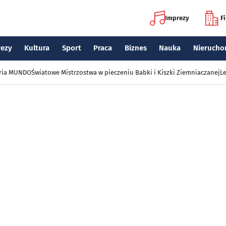
Imprezy
F
rezy
Kultura
Sport
Praca
Biznes
Nauka
Nierucho
eria MUNDO
Światowe Mistrzostwa w pieczeniu Babki i Kiszki Ziemniaczanej
Le