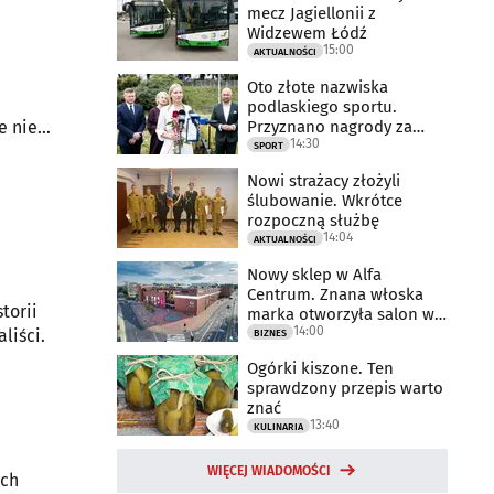
mecz Jagiellonii z
Widzewem Łódź
15:00
AKTUALNOŚCI
a
Oto złote nazwiska
podlaskiego sportu.
Przyznano nagrody za
e nie
14:30
2025 rok
SPORT
 16 miejsc
 - liczy
Nowi strażacy złożyli
ślubowanie. Wkrótce
rozpoczną służbę
14:04
AKTUALNOŚCI
Nowy sklep w Alfa
Centrum. Znana włoska
torii
marka otworzyła salon w
14:00
Białymstoku
liści.
BIZNES
Ogórki kiszone. Ten
sprawdzony przepis warto
znać
13:40
KULINARIA
WIĘCEJ WIADOMOŚCI
ach