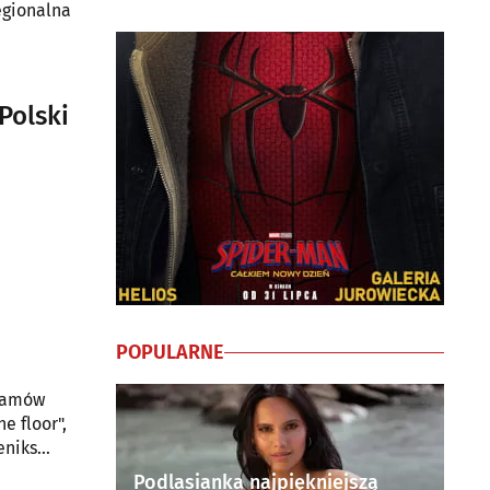
egionalna
Polski
POPULARNE
gramów
e floor",
eniks
.
Podlasianka najpiękniejszą