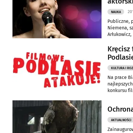
aktorsk
20
NAUKA
Publiczne, 
Niemena, sz
Arłukowicz,
wyrazili zgo
zgłosiło się
Kręcisz
się bowiem
Podlasi
KULTURA I RO
Na prace Bi
najlepszych
konkursu fi
Ochrona
AKTUALNOŚCI
Zainaugurow