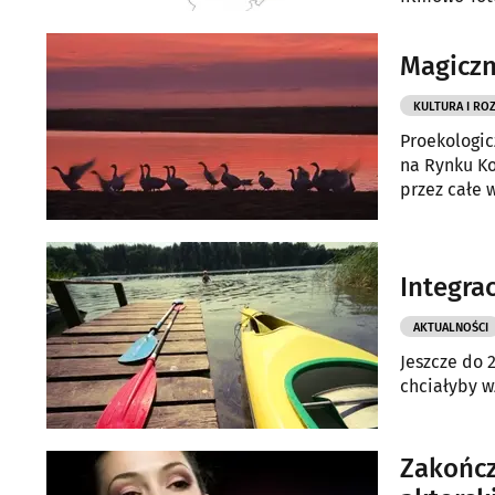
finansowane
Magiczn
KULTURA I RO
Proekologic
na Rynku Ko
przez całe 
Integra
AKTUALNOŚCI
Jeszcze do 
chciałyby w
Zakończ