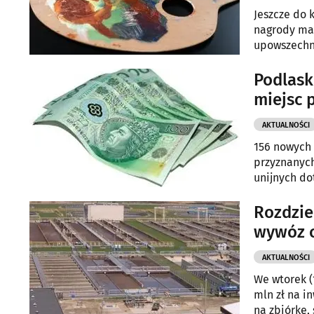
Jeszcze do 
nagrody mar
upowszechni
Podlask
miejsc 
AKTUALNOŚCI
156 nowych 
przyznanych
unijnych do
konkursie.
Rozdzie
wywóz 
AKTUALNOŚCI
We wtorek (
mln zł na i
na zbiórkę,