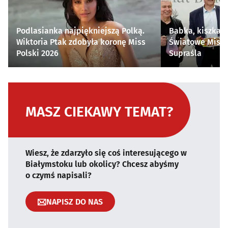
Podlasianka najpiękniejszą Polką.
Babka, kiszka i
Wiktoria Ptak zdobyła koronę Miss
Światowe Mistr
Polski 2026
Supraśla
MASZ CIEKAWY TEMAT?
Wiesz, że zdarzyło się coś interesującego w
Białymstoku lub okolicy? Chcesz abyśmy
o czymś napisali?
NAPISZ DO NAS