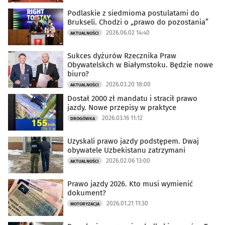
Podlaskie z siedmioma postulatami do
Brukseli. Chodzi o „prawo do pozostania”
2026.06.02 14:40
AKTUALNOŚCI
Sukces dyżurów Rzecznika Praw
Obywatelskch w Białymstoku. Będzie nowe
biuro?
2026.03.20 18:00
AKTUALNOŚCI
Dostał 2000 zł mandatu i stracił prawo
jazdy. Nowe przepisy w praktyce
2026.03.16 11:12
DROGÓWKA
Uzyskali prawo jazdy podstępem. Dwaj
obywatele Uzbekistanu zatrzymani
2026.02.06 13:00
AKTUALNOŚCI
Prawo jazdy 2026. Kto musi wymienić
dokument?
2026.01.21 11:30
MOTORYZACJA