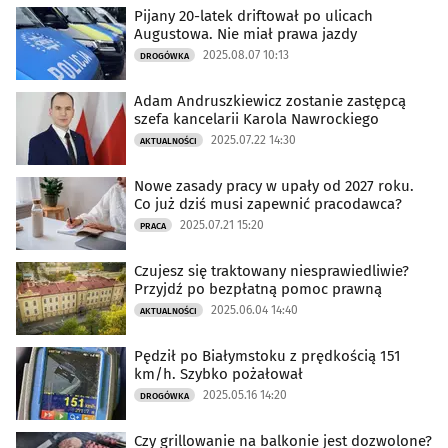
Pijany 20-latek driftował po ulicach
Augustowa. Nie miał prawa jazdy
2025.08.07 10:13
DROGÓWKA
Adam Andruszkiewicz zostanie zastępcą
szefa kancelarii Karola Nawrockiego
2025.07.22 14:30
AKTUALNOŚCI
Nowe zasady pracy w upały od 2027 roku.
Co już dziś musi zapewnić pracodawca?
2025.07.21 15:20
PRACA
Czujesz się traktowany niesprawiedliwie?
Przyjdź po bezpłatną pomoc prawną
2025.06.04 14:40
AKTUALNOŚCI
Pędził po Białymstoku z prędkością 151
km/h. Szybko pożałował
2025.05.16 14:20
DROGÓWKA
Czy grillowanie na balkonie jest dozwolone?