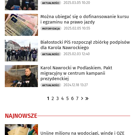
2025.03.05 10:20
AKTUALNOŚCI
Można ubiegać się o dofinansowanie kursu
i egzaminu na prawo jazdy
2025.02.05 10:55
MOTORYZACJA
Białostocki PiS rozpoczął zbiórkę podpisów
dla Karola Nawrockiego
2025.02.03 12:40
AKTUALNOŚCI
Karol Nawrocki w Podlaskiem. Pakt
migracyjny w centrum kampanii
prezydenckiej
2024.12.18 13:27
AKTUALNOŚCI
1
2
3
4
5
6
7
NAJNOWSZE
Unijne miliony na wodociągi, windę i OZE