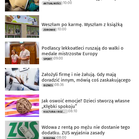
10:00
AKTUALNOŚCI
Weszłam po karmę. Wyszłam z książką
10:00
ZDROWIE
Podlascy lekkoatleci ruszają do walki o
medale mistrzostw Europy
09:00
SPORT
Założyli firmę i nie żałują. Gdy mają
doradzić innym, mówią coś zaskakującego
08:36
BIZNES
Jak oswoić emocje? Dzieci stworzą własne
„Kłębki spokoju”
08:10
KULTURA I ROZRYWKA
Wdowa z rentą po mężu nie dostanie tego
dodatku. ZUS wyjaśnia zasady
08:00
RODZINA