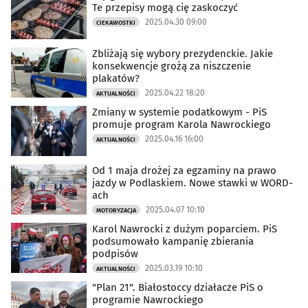
Te przepisy mogą cię zaskoczyć
2025.04.30 09:00
CIEKAWOSTKI
Zbliżają się wybory prezydenckie. Jakie
konsekwencje grożą za niszczenie
plakatów?
2025.04.22 18:20
AKTUALNOŚCI
Zmiany w systemie podatkowym - PiS
promuje program Karola Nawrockiego
2025.04.16 16:00
AKTUALNOŚCI
Od 1 maja drożej za egzaminy na prawo
jazdy w Podlaskiem. Nowe stawki w WORD-
ach
2025.04.07 10:10
MOTORYZACJA
Karol Nawrocki z dużym poparciem. PiS
podsumowało kampanię zbierania
podpisów
2025.03.19 10:10
AKTUALNOŚCI
"Plan 21". Białostoccy działacze PiS o
programie Nawrockiego