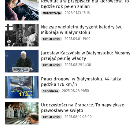
Rewolucja w przepisach dla kierowców. To
będzie rok pełen zmian
2026.01.13 15:16
MOTORYZACJA
Nie żyje wieloletni dyrygent katedry św.
Mikołaja w Białymstoku
2025.09.01 19:10
AKTUALNOŚCI
Jarosław Kaczyński w Białymstoku: Musimy
przejąć pełnię władzy
2025.08.29 14:30
AKTUALNOŚCI
Piraci drogowi w Białymstoku. 44-latka
pędziła 176 km/h
2025.08.28 19:50
DROGÓWKA
Uroczystości na Grabarce. To największe
prawosławne święto
2025.08.19 08:00
AKTUALNOŚCI