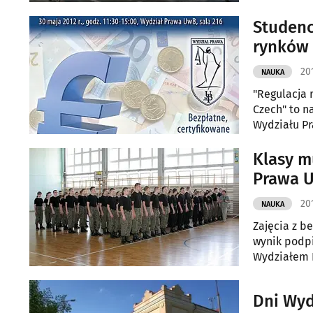
Studenc
rynków 
20
NAUKA
"Regulacja 
Czech" to n
Wydziału Pr
papierów wa
Klasy mundurowe 
Prawa 
20
NAUKA
Zajęcia z b
wynik podp
Wydziałem 
Dni Wyd