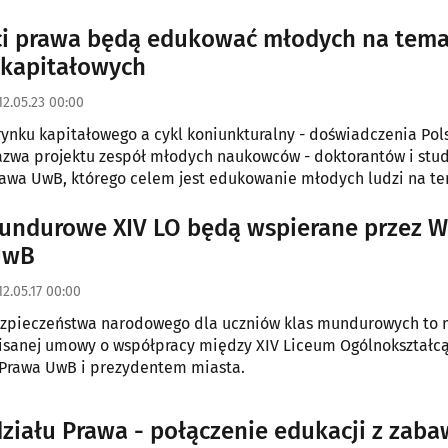
i prawa będą edukować młodych na tema
kapitałowych
12.05.23 00:00
rynku kapitałowego a cykl koniunkturalny - doświadczenia Pols
azwa projektu zespół młodych naukowców - doktorantów i stu
awa UwB, którego celem jest edukowanie młodych ludzi na t
rtościowych oraz zasad inwestowania na giełdzie.
XIV LO będą wspierane przez Wydział
UwB
12.05.17 00:00
ezpieczeństwa narodowego dla uczniów klas mundurowych to m.in.
isanej umowy o współpracy między XIV Liceum Ogólnokształc
Prawa UwB i prezydentem miasta.
ziału Prawa - połączenie edukacji z zab