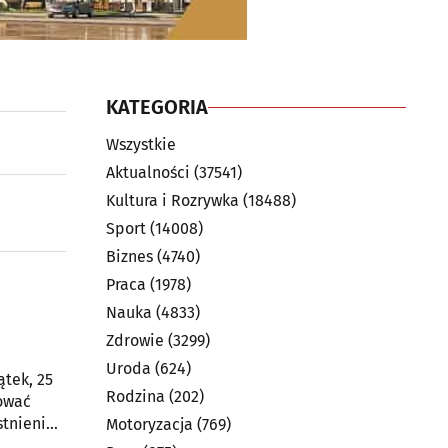
KATEGORIA
Wszystkie
Aktualności
(37541)
Kultura i Rozrywka
(18488)
Sport
(14008)
Biznes
(4740)
Praca
(1978)
Nauka
(4833)
Zdrowie
(3299)
Uroda
(624)
tek, 25
Rodzina
(202)
tować
stnienia
Motoryzacja
(769)