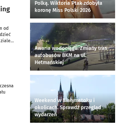
Polką. Wiktoria Ptak zdobyła
king
koronę Miss Polski 2026
ym od
edzieć
ziale
Awaria wodociągu. Zmiany tras
autobusów BKM na ul.
Hetmańskiej
oczesna
ału
Weekend w Białymstoku i
okolicach. Sprawdź przegląd
wydarzeń