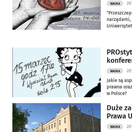
20
NAUKA
"Przeszczep
narządami, 
Uniwersyte
PROstyt
konfere
20
NAUKA
Jakie są as
prawna oraz 
w Polsce?
Duże za
Prawa 
20
NAUKA