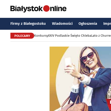
Firmy z Białegostoku
Wiadomości
Ogłoszenia
Imp
Konkursy
XXIV Podlaskie Święto Chleba
Lato z Churr
POLECAMY