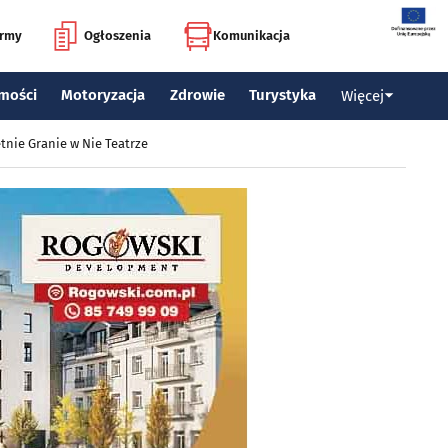
irmy
Ogłoszenia
Komunikacja
mości
Motoryzacja
Zdrowie
Turystyka
Więcej
tnie Granie w Nie Teatrze