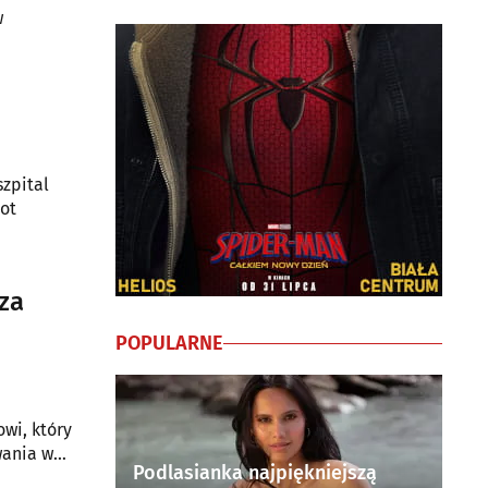
w
zpital
ot
za
POPULARNE
wi, który
wania w
Podlasianka najpiękniejszą