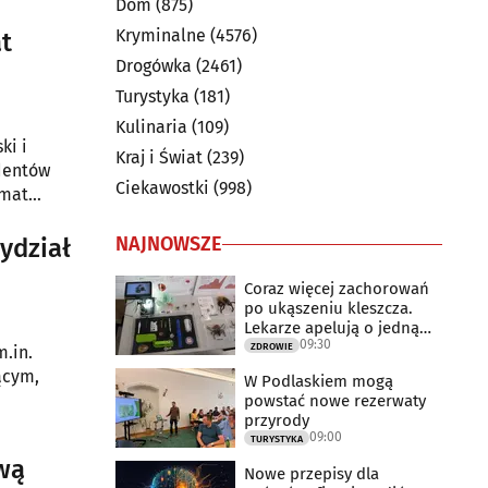
Dom
(875)
Kryminalne
(4576)
t
Drogówka
(2461)
Turystyka
(181)
Kulinaria
(109)
ki i
Kraj i Świat
(239)
dentów
Ciekawostki
(998)
emat
NAJNOWSZE
Coraz więcej zachorowań
po ukąszeniu kleszcza.
Lekarze apelują o jedną
09:30
rzecz
ZDROWIE
ącym,
W Podlaskiem mogą
powstać nowe rezerwaty
przyrody
09:00
TURYSTYKA
awą
Nowe przepisy dla