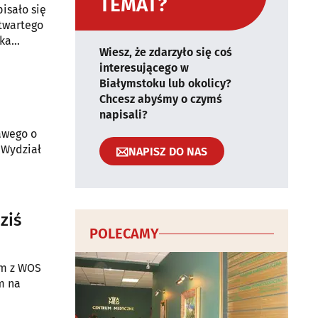
TEMAT?
isało się
twartego
ska
Wiesz, że zdarzyło się coś
interesującego w
Białymstoku lub okolicy?
Chcesz abyśmy o czymś
napisali?
awego o
 Wydział
NAPISZ DO NAS
ziś
POLECAMY
um z WOS
m na