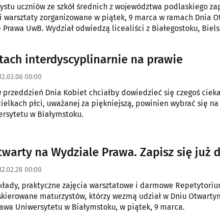
ystu uczniów ze szkół średnich z województwa podlaskiego zap
i warsztaty zorganizowane w piątek, 9 marca w ramach Dnia O
 Prawa UwB. Wydział odwiedzą licealiści z Białegostoku, Biel
, Wysokiego Mazowieckiego i Dąbrowy Białostockiej.
O kobietach interdyscyplinarnie na prawie
12.03.06 00:00
w przeddzień Dnia Kobiet chciałby dowiedzieć się czegoś ciek
ielkach płci, uważanej za piękniejszą, powinien wybrać się na
rsytetu w Białymstoku.
twarty na Wydziale Prawa. Zapisz się już d
12.02.28 00:00
łady, praktyczne zajęcia warsztatowe i darmowe Repetytori
 skierowane maturzystów, którzy wezmą udział w Dniu Otwarty
awa Uniwersytetu w Białymstoku, w piątek, 9 marca.