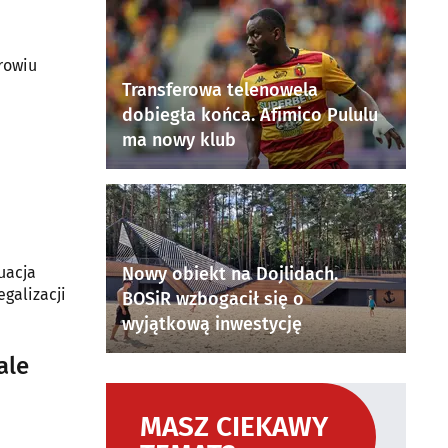
rowiu
Transferowa telenowela
dobiegła końca. Afimico Pululu
ma nowy klub
uacja
Nowy obiekt na Dojlidach.
egalizacji
BOSiR wzbogacił się o
wyjątkową inwestycję
ale
MASZ CIEKAWY