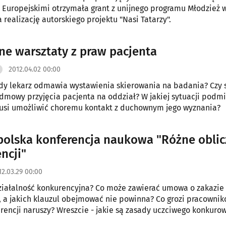
Europejskimi otrzymała grant z unijnego programu Młodzież 
 realizację autorskiego projektu "Nasi Tatarzy".
ne warsztaty z praw pacjenta
2012.04.02 00:00
gdy lekarz odmawia wystawienia skierowania na badania? Czy s
mowy przyjęcia pacjenta na oddział? W jakiej sytuacji podmi
usi umożliwić choremu kontakt z duchownym jego wyznania?
olska konferencja naukowa "Różne oblic
ncji"
12.03.29 00:00
ziałalność konkurencyjna? Co może zawierać umowa o zakazie
, a jakich klauzul obejmować nie powinna? Co grozi pracowniko
rencji naruszy? Wreszcie - jakie są zasady uczciwego konkuro
i gospodarczej?