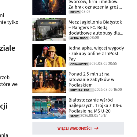
twórców, firm i mediów.
Za brak oznaczenia grożą
08:07
milionowe
BIZNES
ni
Mecz Jagiellonia Białystok
nie tylko
– Rangers FC. Będą
dodatkowe autobusy dla
08:00
kibiców
AKTUALNOŚCI
ziale
Jedna apka, więcej wygody
- zakupy online z InPost
Pay
2026.08.05 20:55
CIEKAWOSTKI
Ponad 2,5 mln zł na
trzeb
ratowanie zabytków w
które we
Podlaskiem
2026.08.05 16:00
KULTURA I ROZRYWKA
Białostoczanie wśród
cji
najlepszych. Trójka z KS-u
Podlasie na MŚ U-20
2026.08.05 15:17
SPORT
WIĘCEJ WIADOMOŚCI
ania