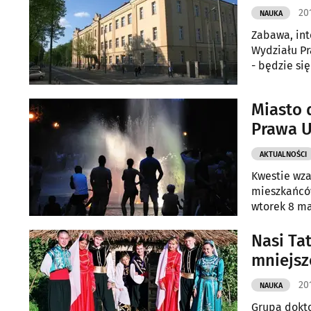
20
NAUKA
Zabawa, int
Wydziału Pr
- będzie si
Miasto 
Prawa 
AKTUALNOŚCI
Kwestie wza
mieszkańców
wtorek 8 ma
Nasi Tat
mniejszo
20
NAUKA
Grupa dokto