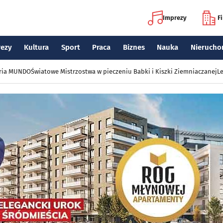
Imprezy
F
rezy
Kultura
Sport
Praca
Biznes
Nauka
Nierucho
eria MUNDO
Światowe Mistrzostwa w pieczeniu Babki i Kiszki Ziemniaczanej
Le