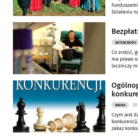
Funduszami 
Działaniu na
Bezpłat
AKTUALNOŚCI
Co zrobić, 
ma prawo od
leczniczy m
Ogólnop
konkure
20
NAUKA
Czym jest d
konkurencji
zakaz konku
działalnośc