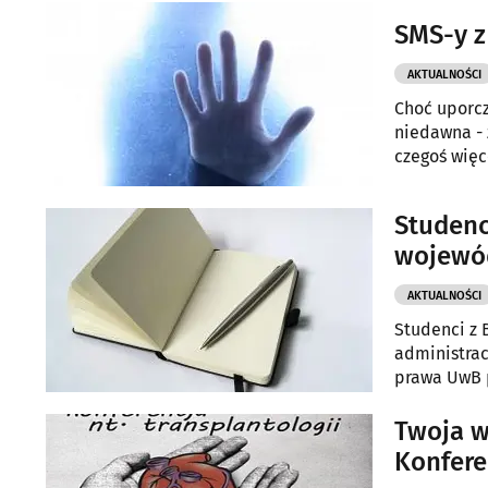
SMS-y z
AKTUALNOŚCI
Choć uporcz
niedawna - 
czegoś więc
Prawa UwB.
Studenc
wojewó
AKTUALNOŚCI
Studenci z
administrac
prawa UwB p
Twoja w
Konfere