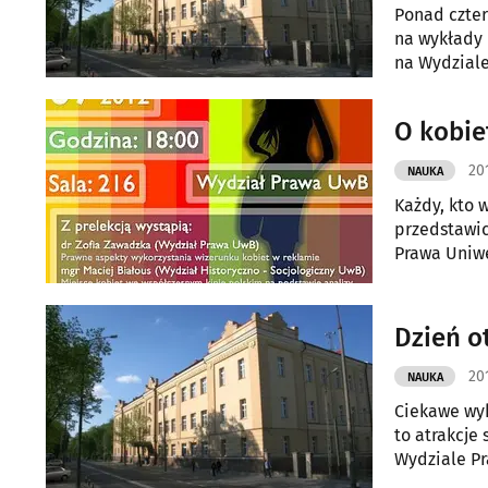
Ponad czter
na wykłady 
na Wydziale
Podlaskiego
20
NAUKA
Każdy, kto 
przedstawic
Prawa Uniwe
Dzień o
20
NAUKA
Ciekawe wyk
to atrakcje
Wydziale Pr