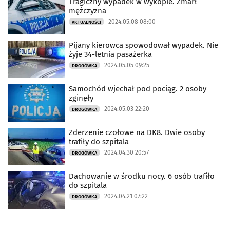
Tragiczny wypadek w wykopie. Zmarł
mężczyzna
2024.05.08 08:00
AKTUALNOŚCI
Pijany kierowca spowodował wypadek. Nie
żyje 34-letnia pasażerka
2024.05.05 09:25
DROGÓWKA
Samochód wjechał pod pociąg. 2 osoby
zginęły
2024.05.03 22:20
DROGÓWKA
Zderzenie czołowe na DK8. Dwie osoby
trafiły do szpitala
2024.04.30 20:57
DROGÓWKA
Dachowanie w środku nocy. 6 osób trafiło
do szpitala
2024.04.21 07:22
DROGÓWKA