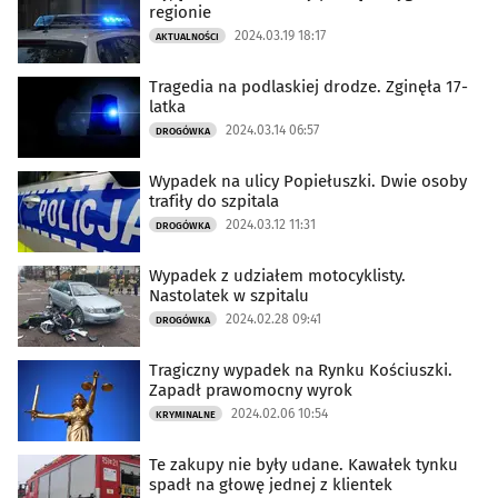
regionie
2024.03.19 18:17
AKTUALNOŚCI
Tragedia na podlaskiej drodze. Zginęła 17-
latka
2024.03.14 06:57
DROGÓWKA
Wypadek na ulicy Popiełuszki. Dwie osoby
trafiły do szpitala
2024.03.12 11:31
DROGÓWKA
Wypadek z udziałem motocyklisty.
Nastolatek w szpitalu
2024.02.28 09:41
DROGÓWKA
Tragiczny wypadek na Rynku Kościuszki.
Zapadł prawomocny wyrok
2024.02.06 10:54
KRYMINALNE
Te zakupy nie były udane. Kawałek tynku
spadł na głowę jednej z klientek