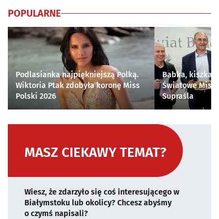
POPULARNE
Podlasianka najpiękniejszą Polką.
Babka, kiszka i
Wiktoria Ptak zdobyła koronę Miss
Światowe Mistr
Polski 2026
Supraśla
MASZ CIEKAWY TEMAT?
Wiesz, że zdarzyło się coś interesującego w
Białymstoku lub okolicy? Chcesz abyśmy
o czymś napisali?