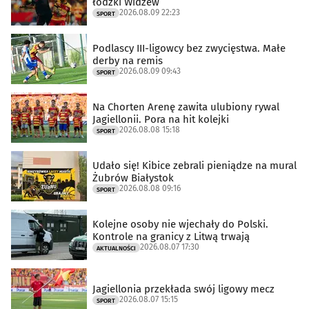
łódzki Widzew
2026.08.09 22:23
SPORT
Podlascy III-ligowcy bez zwycięstwa. Małe
derby na remis
2026.08.09 09:43
SPORT
Na Chorten Arenę zawita ulubiony rywal
Jagiellonii. Pora na hit kolejki
2026.08.08 15:18
SPORT
Udało się! Kibice zebrali pieniądze na mural
Żubrów Białystok
2026.08.08 09:16
SPORT
Kolejne osoby nie wjechały do Polski.
Kontrole na granicy z Litwą trwają
2026.08.07 17:30
AKTUALNOŚCI
Jagiellonia przekłada swój ligowy mecz
2026.08.07 15:15
SPORT