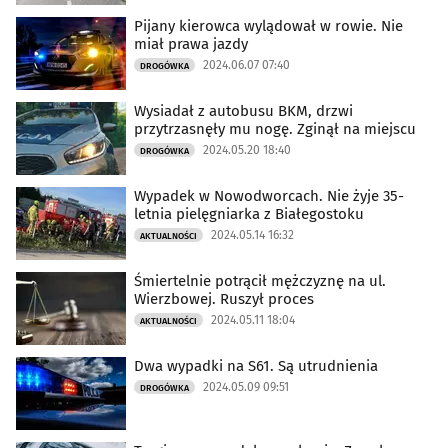
Pijany kierowca wylądował w rowie. Nie
miał prawa jazdy
2024.06.07 07:40
DROGÓWKA
Wysiadał z autobusu BKM, drzwi
przytrzasnęły mu nogę. Zginął na miejscu
2024.05.20 18:40
DROGÓWKA
Wypadek w Nowodworcach. Nie żyje 35-
letnia pielęgniarka z Białegostoku
2024.05.14 16:32
AKTUALNOŚCI
Śmiertelnie potrącił mężczyznę na ul.
Wierzbowej. Ruszył proces
2024.05.11 18:04
AKTUALNOŚCI
Dwa wypadki na S61. Są utrudnienia
2024.05.09 09:51
DROGÓWKA