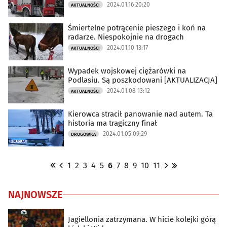
2024.01.16 20:20
AKTUALNOŚCI
Śmiertelne potrącenie pieszego i koń na
radarze. Niespokojnie na drogach
2024.01.10 13:17
AKTUALNOŚCI
Wypadek wojskowej ciężarówki na
Podlasiu. Są poszkodowani [AKTUALIZACJA]
2024.01.08 13:12
AKTUALNOŚCI
Kierowca stracił panowanie nad autem. Ta
historia ma tragiczny finał
2024.01.05 09:29
DROGÓWKA
1
2
3
4
5
6
7
8
9
10
11
NAJNOWSZE
Jagiellonia zatrzymana. W hicie kolejki górą