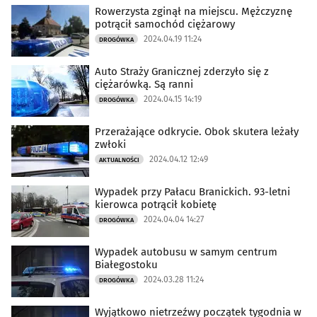
Rowerzysta zginął na miejscu. Mężczyznę
potrącił samochód ciężarowy
2024.04.19 11:24
DROGÓWKA
Auto Straży Granicznej zderzyło się z
ciężarówką. Są ranni
2024.04.15 14:19
DROGÓWKA
Przerażające odkrycie. Obok skutera leżały
zwłoki
2024.04.12 12:49
AKTUALNOŚCI
Wypadek przy Pałacu Branickich. 93-letni
kierowca potrącił kobietę
2024.04.04 14:27
DROGÓWKA
Wypadek autobusu w samym centrum
Białegostoku
2024.03.28 11:24
DROGÓWKA
Wyjątkowo nietrzeźwy początek tygodnia w