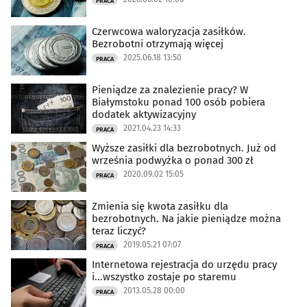
PRACA
Czerwcowa waloryzacja zasiłków.
Bezrobotni otrzymają więcej
2025.06.18 13:50
PRACA
Pieniądze za znalezienie pracy? W
Białymstoku ponad 100 osób pobiera
dodatek aktywizacyjny
2021.04.23 14:33
PRACA
Wyższe zasiłki dla bezrobotnych. Już od
września podwyżka o ponad 300 zł
2020.09.02 15:05
PRACA
Zmienia się kwota zasiłku dla
bezrobotnych. Na jakie pieniądze można
teraz liczyć?
2019.05.21 07:07
PRACA
Internetowa rejestracja do urzędu pracy
i...wszystko zostaje po staremu
2013.05.28 00:00
PRACA