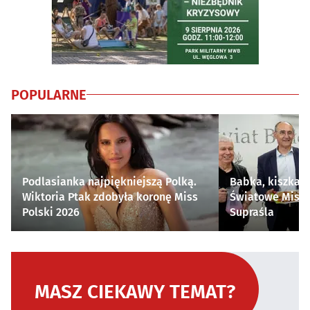
POPULARNE
Podlasianka najpiękniejszą Polką.
Babka, kiszka i
Wiktoria Ptak zdobyła koronę Miss
Światowe Mistr
Polski 2026
Supraśla
MASZ CIEKAWY TEMAT?