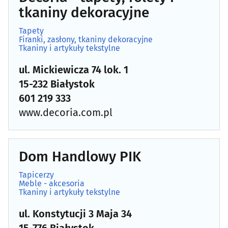
tkaniny dekoracyjne
Chemia budowlana
(29)
Tapety
Firanki, zasłony, tkaniny dekoracyjne
Tkaniny i artykuły tekstylne
Chłodnictwo
(20)
ul. Mickiewicza 74 lok. 1
Ciepłownictwo
(17)
15-232 Białystok
601 219 333
Dachy - materiały i pokrycia dachowe
(33)
www.decoria.com.pl
Developerzy
(53)
Dom Handlowy PIK
Drewno i artykuły drzewne
(35)
Tapicerzy
Drzwi, okna
(97)
Meble - akcesoria
Tkaniny i artykuły tekstylne
Dywany i wykładziny
(8)
ul. Konstytucji 3 Maja 34