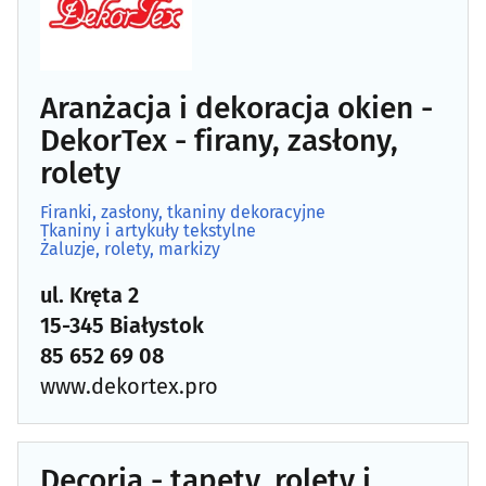
Architektura, architektura wnętrz
(83)
Biura projektów
(84)
Aranżacja i dekoracja okien -
DekorTex - firany, zasłony,
Blacharstwo i dekarstwo
(17)
rolety
Bramy, ogrodzenia
(36)
Firanki, zasłony, tkaniny dekoracyjne
Tkaniny i artykuły tekstylne
Żaluzje, rolety, markizy
Brukarstwo, bruk
(26)
ul. Kręta 2
Budowlane maszyny, narzędzia, sprzęt
(54)
15-345 Białystok
85 652 69 08
Budowlane materiały
(101)
www.dekortex.pro
Budowlane przedsiębiorstwa
(118)
Decoria - tapety, rolety i
Centralne odkurzacze
(3)