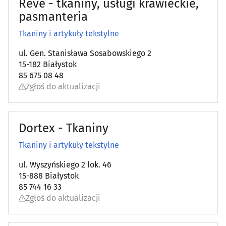
Reve - tkaniny, usługi krawieckie,
Sanitarno-instalacyjne artykuły
(28)
pasmanteria
Schody, balustrady, poręcze
(19)
Tkaniny i artykuły tekstylne
Spółdzielnie mieszkaniowe, administracje
ul. Gen. Stanisława Sosabowskiego 2
(45)
15-182 Białystok
85 675 08 48
Stolarstwo
(32)
Zgłoś do aktualizacji
Szkło budowlane
(11)
Dortex - Tkaniny
Szkło ozdobne i użytkowe
(13)
Tkaniny i artykuły tekstylne
Tapety
(5)
ul. Wyszyńskiego 2 lok. 46
15-888 Białystok
Tereny zieleni - projektowanie, urządzanie, konserwacja
85 744 16 33
(25)
Zgłoś do aktualizacji
Tkaniny i artykuły tekstylne
(13)