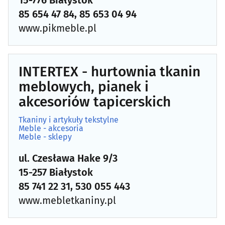
15-776 Białystok
Dźwigi, urządzenia dźwigowe, rusztowania
(16)
85 654 47 84, 85 653 04 94
www.pikmeble.pl
Elewacje
(31)
Farby, lakiery
(20)
INTERTEX - hurtownia tkanin
Firanki, zasłony, tkaniny dekoracyjne
(14)
meblowych, pianek i
akcesoriów tapicerskich
Fotowoltaika, technika solarna
(26)
Tkaniny i artykuły tekstylne
Meble - akcesoria
Garaże, mała architektura
(5)
Meble - sklepy
ul. Czesława Hake 9/3
Geodezja i kartografia
(47)
15-257 Białystok
Geologia i geofizyka
(4)
85 741 22 31, 530 055 443
www.mebletkaniny.pl
Granity, marmury
(18)