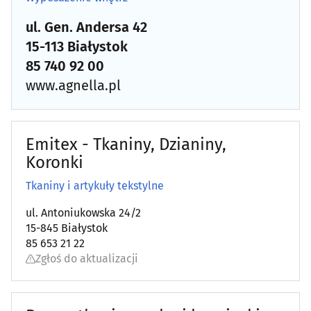
ul. Gen. Andersa 42
Obrazy, ramy
(6)
15-113 Białystok
85 740 92 00
Ogrodnicze artykuły i sprzęt
(37)
www.agnella.pl
Ogrzewanie i techniki grzewcze
(33)
Opał
(10)
Emitex - Tkaniny, Dzianiny,
Koronki
Osuszanie i odgrzybianie budynków
(3)
Tkaniny i artykuły tekstylne
Oświetlenie
(18)
ul. Antoniukowska 24/2
15-845 Białystok
Podłogi
(39)
85 653 21 22
Zgłoś do aktualizacji
Pościelowe artykuły, koce
(6)