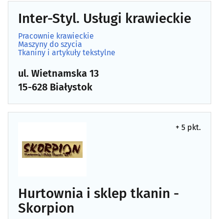
Hutnicze wyroby
(5)
Inter-Styl. Usługi krawieckie
Instalacje C.O., gazowe, hydrauliczne
(50)
Pracownie krawieckie
Maszyny do szycia
Tkaniny i artykuły tekstylne
Instalacje elektryczne
(65)
ul. Wietnamska 13
Instalacje sanitarne
(32)
15-628 Białystok
Inwestycje - usługi
(36)
+ 5 pkt.
Klimatyzacja
(40)
Kominki i piece
(15)
Konstrukcje stalowe
(12)
Hurtownia i sklep tkanin -
Skorpion
Kosztorysowanie
(7)