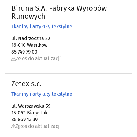
Biruna S.A. Fabryka Wyrobów
Wentylacja
(28)
Runowych
Wodociągowe i kanalizacyjne przedsiębiorstwa
(12)
Tkaniny i artykuły tekstylne
ul. Nadrzeczna 22
Wykończenia, usługi remontowe
(58)
16-010 Wasilków
85 749 79 00
Wyposażenie wnętrz
(51)
Zgłoś do aktualizacji
Zabezpieczenia i alarmy
(29)
Zetex s.c.
Zabudowa balkonów
(8)
Tkaniny i artykuły tekstylne
Żaluzje, rolety, markizy
(36)
ul. Warszawska 59
15-062 Białystok
Żaluzje, rolety, markizy - producenci
(9)
85 869 13 39
Zgłoś do aktualizacji