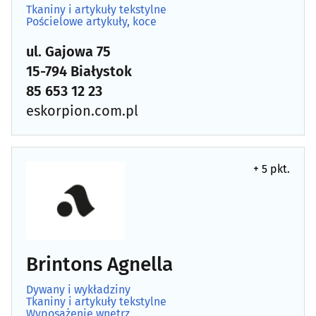
Tkaniny i artykuły tekstylne
Pościelowe artykuły, koce
Kowale
(2)
ul. Gajowa 75
Łazienki - wyposażenie
(27)
15-794 Białystok
85 653 12 23
Markety budowlane
(8)
eskorpion.com.pl
Meble - akcesoria
(25)
Meble - sklepy
(62)
+ 5 pkt.
Meble biurowe
(13)
Meble dziecięce i młodzieżowe
(11)
Brintons Agnella
Meble kuchenne
(32)
Dywany i wykładziny
Tkaniny i artykuły tekstylne
Meble na wymiar
(54)
Wyposażenie wnętrz