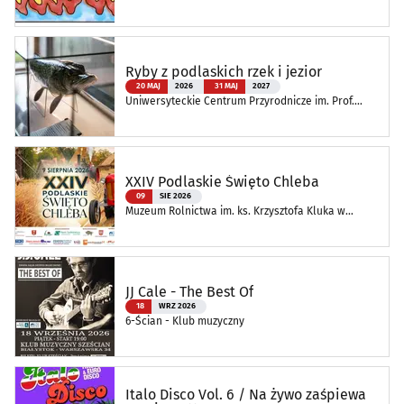
Ryby z podlaskich rzek i jezior
20 MAJ
2026
31 MAJ
2027
Uniwersyteckie Centrum Przyrodnicze im. Prof.
Andrzeja Myrchy
XXIV Podlaskie Święto Chleba
09
SIE 2026
Muzeum Rolnictwa im. ks. Krzysztofa Kluka w
Ciechanowcu
JJ Cale - The Best Of
18
WRZ 2026
6-Ścian - Klub muzyczny
Italo Disco Vol. 6 / Na żywo zaśpiewa