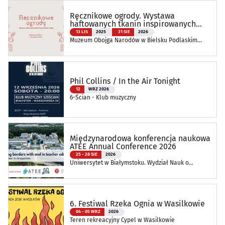
Ręcznikowe ogrody. Wystawa
haftowanych tkanin inspirowanych
naturą
13 LIS
2025
31 SIE
2026
Muzeum Obojga Narodów w Bielsku Podlaskim
Oddział Muzeum Podlaskiego w Białymstoku
Phil Collins / In the Air Tonight
12
WRZ 2026
6-Ścian - Klub muzyczny
Międzynarodowa konferencja naukowa
ATEE Annual Conference 2026
25 - 28 SIE
2026
Uniwersytet w Białymstoku. Wydział Nauk o
Edukacji
6. Festiwal Rzeka Ognia w Wasilkowie
04 - 05 WRZ
2026
Teren rekreacyjny Cypel w Wasilkowie