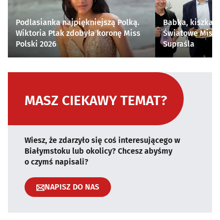
Podlasianka najpiękniejszą Polką.
Babka, kiszka i
Wiktoria Ptak zdobyła koronę Miss
Światowe Mistr
Polski 2026
Supraśla
MASZ CIEKAWY TEMAT?
Wiesz, że zdarzyło się coś interesującego w
Białymstoku lub okolicy? Chcesz abyśmy
o czymś napisali?
NAPISZ DO NAS