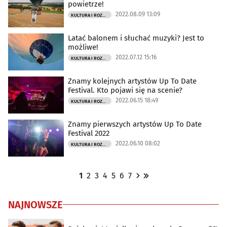
powietrze!
2022.08.09 13:09
KULTURA I ROZRYWKA
Latać balonem i słuchać muzyki? Jest to
możliwe!
2022.07.12 15:16
KULTURA I ROZRYWKA
Znamy kolejnych artystów Up To Date
Festival. Kto pojawi się na scenie?
2022.06.15 18:49
KULTURA I ROZRYWKA
Znamy pierwszych artystów Up To Date
Festival 2022
2022.06.10 08:02
KULTURA I ROZRYWKA
1
2
3
4
5
6
7
NAJNOWSZE