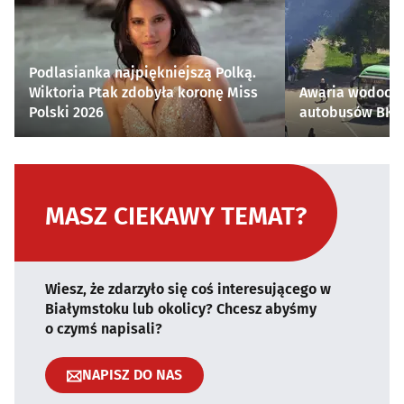
Podlasianka najpiękniejszą Polką.
Wiktoria Ptak zdobyła koronę Miss
Awaria wodocią
Polski 2026
autobusów BKM 
MASZ CIEKAWY TEMAT?
Wiesz, że zdarzyło się coś interesującego w
Białymstoku lub okolicy? Chcesz abyśmy
o czymś napisali?
NAPISZ DO NAS