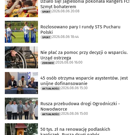
Działo się! Jagiellonia pokonała Rangers FC!
Szmyt bohaterem
2026.08.06 20:08
SPORT
Rozlosowano pary I rundy STS Pucharu
Polski
2026.08.06 18:44
SPORT
Nie płać za pomoc przy decyzji o wsparciu.
Urząd ostrzega
2026.08.06 16:00
ZDROWIE
45 osób otrzyma wsparcie asystentów. Jest
unijne dofinansowanie
2026.08.06 15:30
AKTUALNOŚCI
Rusza przebudowa drogi Ogrodniczki -
Nowodworce
2026.08.06 15:00
AKTUALNOŚCI
50 tys. zł na renowację podlaskich
kapliczek. Rusza drugi nabór