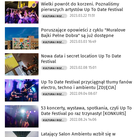
Wielki powrót do korzeni. Poznaliśmy
pierwszych artystów Up To Date Festival
2023.03.22 11:51
KULTURA I ROZRYWKA
Poruszające opowieści z cyklu "Muralove
Bajki Pełne Dobra" są już dostępne
2023.03.03 16:49
KULTURA I ROZRYWKA
Nowa data i secret location Up To Date
Festival
2023.02.08 15:01
KULTURA I ROZRYWKA
Up To Date Festival przyciągnął tłumy fanów
electro, techno i ambientu [ZDJĘCIA]
2022.09.04 08:07
KULTURA I ROZRYWKA
53 koncerty, wystawa, spotkania, czyli Up To
Date Festival po raz trzynasty! [KONKURS]
2022.08.24 14:06
KULTURA I ROZRYWKA
Latający Salon Ambientu wzbił się w