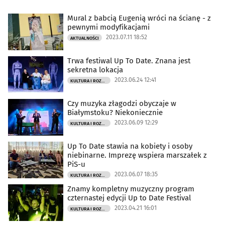
Mural z babcią Eugenią wróci na ścianę - z
pewnymi modyfikacjami
2023.07.11 18:52
AKTUALNOŚCI
Trwa festiwal Up To Date. Znana jest
sekretna lokacja
2023.06.24 12:41
KULTURA I ROZRYWKA
Czy muzyka złagodzi obyczaje w
Białymstoku? Niekoniecznie
2023.06.09 12:29
KULTURA I ROZRYWKA
Up To Date stawia na kobiety i osoby
niebinarne. Imprezę wspiera marszałek z
PiS-u
2023.06.07 18:35
KULTURA I ROZRYWKA
Znamy kompletny muzyczny program
czternastej edycji Up to Date Festival
2023.04.21 16:01
KULTURA I ROZRYWKA