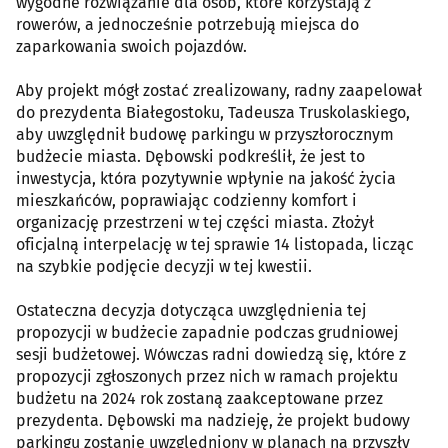
wygodne rozwiązanie dla osób, które korzystają z
rowerów, a jednocześnie potrzebują miejsca do
zaparkowania swoich pojazdów.
Aby projekt mógł zostać zrealizowany, radny zaapelował
do prezydenta Białegostoku, Tadeusza Truskolaskiego,
aby uwzględnił budowę parkingu w przyszłorocznym
budżecie miasta. Dębowski podkreślił, że jest to
inwestycja, która pozytywnie wpłynie na jakość życia
mieszkańców, poprawiając codzienny komfort i
organizację przestrzeni w tej części miasta. Złożył
oficjalną interpelację w tej sprawie 14 listopada, licząc
na szybkie podjęcie decyzji w tej kwestii.
Ostateczna decyzja dotycząca uwzględnienia tej
propozycji w budżecie zapadnie podczas grudniowej
sesji budżetowej. Wówczas radni dowiedzą się, które z
propozycji zgłoszonych przez nich w ramach projektu
budżetu na 2024 rok zostaną zaakceptowane przez
prezydenta. Dębowski ma nadzieję, że projekt budowy
parkingu zostanie uwzględniony w planach na przyszły