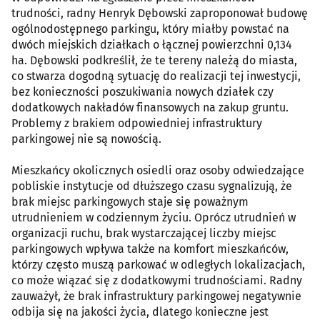
trudności, radny Henryk Dębowski zaproponował budowę
ogólnodostępnego parkingu, który miałby powstać na
dwóch miejskich działkach o łącznej powierzchni 0,134
ha. Dębowski podkreślił, że te tereny należą do miasta,
co stwarza dogodną sytuację do realizacji tej inwestycji,
bez konieczności poszukiwania nowych działek czy
dodatkowych nakładów finansowych na zakup gruntu.
Problemy z brakiem odpowiedniej infrastruktury
parkingowej nie są nowością.
Mieszkańcy okolicznych osiedli oraz osoby odwiedzające
pobliskie instytucje od dłuższego czasu sygnalizują, że
brak miejsc parkingowych staje się poważnym
utrudnieniem w codziennym życiu. Oprócz utrudnień w
organizacji ruchu, brak wystarczającej liczby miejsc
parkingowych wpływa także na komfort mieszkańców,
którzy często muszą parkować w odległych lokalizacjach,
co może wiązać się z dodatkowymi trudnościami. Radny
zauważył, że brak infrastruktury parkingowej negatywnie
odbija się na jakości życia, dlatego konieczne jest