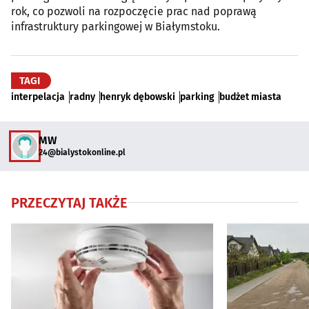
rok, co pozwoli na rozpoczęcie prac nad poprawą
infrastruktury parkingowej w Białymstoku.
TAGI
interpelacja
radny
henryk dębowski
parking
budżet miasta
MW
24@bialystokonline.pl
PRZECZYTAJ TAKŻE