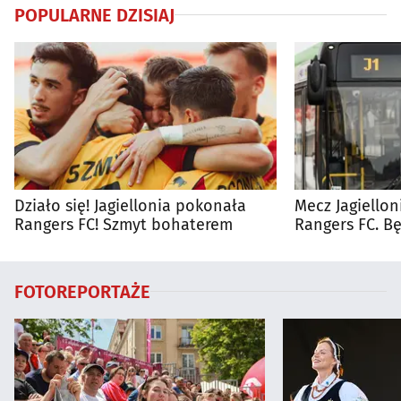
POPULARNE DZISIAJ
Działo się! Jagiellonia pokonała
Mecz Jagiellon
Rangers FC! Szmyt bohaterem
Rangers FC. 
autobusy dla 
FOTOREPORTAŻE