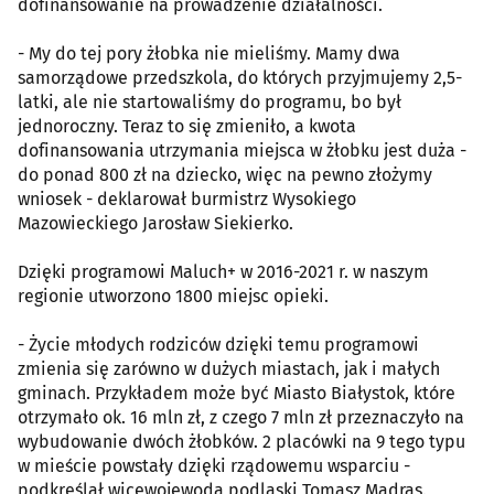
dofinansowanie na prowadzenie działalności.
- My do tej pory żłobka nie mieliśmy. Mamy dwa
samorządowe przedszkola, do których przyjmujemy 2,5-
latki, ale nie startowaliśmy do programu, bo był
jednoroczny. Teraz to się zmieniło, a kwota
dofinansowania utrzymania miejsca w żłobku jest duża -
do ponad 800 zł na dziecko, więc na pewno złożymy
wniosek - deklarował burmistrz Wysokiego
Mazowieckiego Jarosław Siekierko.
Dzięki programowi Maluch+ w 2016-2021 r. w naszym
regionie utworzono 1800 miejsc opieki.
- Życie młodych rodziców dzięki temu programowi
zmienia się zarówno w dużych miastach, jak i małych
gminach. Przykładem może być Miasto Białystok, które
otrzymało ok. 16 mln zł, z czego 7 mln zł przeznaczyło na
wybudowanie dwóch żłobków. 2 placówki na 9 tego typu
w mieście powstały dzięki rządowemu wsparciu -
podkreślał wicewojewoda podlaski Tomasz Madras.