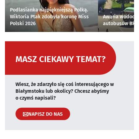
Podlasianka najpiękniejszą Polką.
Wiktoria Ptak zdobyła koronę Miss
Awaria wodocią
Polski 2026
autobusów BKM 
MASZ CIEKAWY TEMAT?
Wiesz, że zdarzyło się coś interesującego w
Białymstoku lub okolicy? Chcesz abyśmy
o czymś napisali?
NAPISZ DO NAS