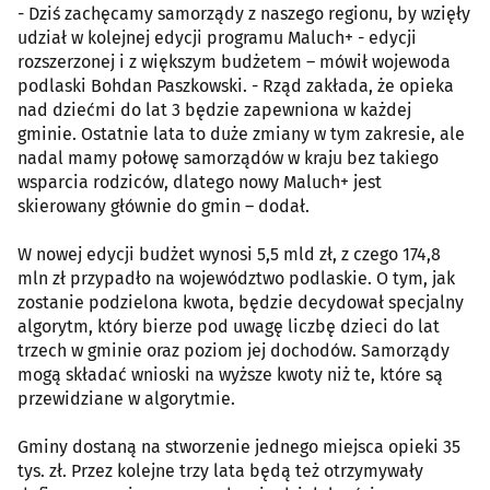
- Dziś zachęcamy samorządy z naszego regionu, by wzięły
udział w kolejnej edycji programu Maluch+ - edycji
rozszerzonej i z większym budżetem – mówił wojewoda
podlaski Bohdan Paszkowski. - Rząd zakłada, że opieka
nad dziećmi do lat 3 będzie zapewniona w każdej
gminie. Ostatnie lata to duże zmiany w tym zakresie, ale
nadal mamy połowę samorządów w kraju bez takiego
wsparcia rodziców, dlatego nowy Maluch+ jest
skierowany głównie do gmin – dodał.
W nowej edycji budżet wynosi 5,5 mld zł, z czego 174,8
mln zł przypadło na województwo podlaskie. O tym, jak
zostanie podzielona kwota, będzie decydował specjalny
algorytm, który bierze pod uwagę liczbę dzieci do lat
trzech w gminie oraz poziom jej dochodów. Samorządy
mogą składać wnioski na wyższe kwoty niż te, które są
przewidziane w algorytmie.
Gminy dostaną na stworzenie jednego miejsca opieki 35
tys. zł. Przez kolejne trzy lata będą też otrzymywały