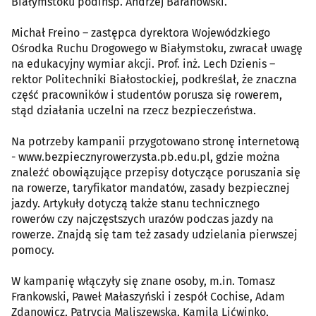
Białymstoku podinsp. Andrzej Baranowski.
Michał Freino – zastępca dyrektora Wojewódzkiego
Ośrodka Ruchu Drogowego w Białymstoku, zwracał uwagę
na edukacyjny wymiar akcji. Prof. inż. Lech Dzienis –
rektor Politechniki Białostockiej, podkreślał, że znaczna
część pracowników i studentów porusza się rowerem,
stąd działania uczelni na rzecz bezpieczeństwa.
Na potrzeby kampanii przygotowano stronę internetową
- www.bezpiecznyrowerzysta.pb.edu.pl, gdzie można
znaleźć obowiązujące przepisy dotyczące poruszania się
na rowerze, taryfikator mandatów, zasady bezpiecznej
jazdy. Artykuły dotyczą także stanu technicznego
rowerów czy najczęstszych urazów podczas jazdy na
rowerze. Znajdą się tam też zasady udzielania pierwszej
pomocy.
W kampanię włączyły się znane osoby, m.in. Tomasz
Frankowski, Paweł Małaszyński i zespół Cochise, Adam
Zdanowicz, Patrycja Maliszewska, Kamila Lićwinko,