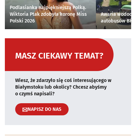
Podlasianka najpiękniejszą Polką.
Wiktoria Ptak zdobyła koronę Miss
Awaria wodocią
Polski 2026
autobusów BKM 
MASZ CIEKAWY TEMAT?
Wiesz, że zdarzyło się coś interesującego w
Białymstoku lub okolicy? Chcesz abyśmy
o czymś napisali?
NAPISZ DO NAS