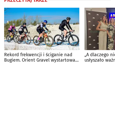
PRZECZYTAJ TAKŻE
Rekord frekwencji i ściganie nad
„A dlaczego nie
Bugiem. Orient Gravel wystartował
usłyszało waż
[ZDJĘCIA]