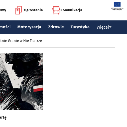
irmy
Ogłoszenia
Komunikacja
mości
Motoryzacja
Zdrowie
Turystyka
Więcej
tnie Granie w Nie Teatrze
ertę