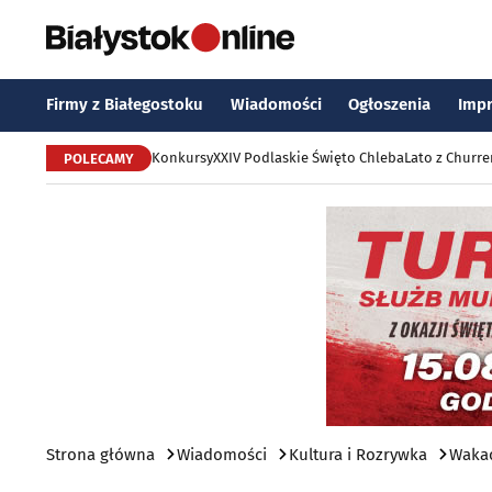
Firmy z Białegostoku
Wiadomości
Ogłoszenia
Imp
Konkursy
XXIV Podlaskie Święto Chleba
Lato z Churr
POLECAMY
Strona główna
Wiadomości
Kultura i Rozrywka
Wakac