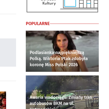
POPULARNE
Podlasianka najpiękniejszą
Polką. Wiktoria Ptak zdobyła
koronę Miss Polski 2026
Awaria wodociągu. Zmiany tras
autobusów BKM na ul.