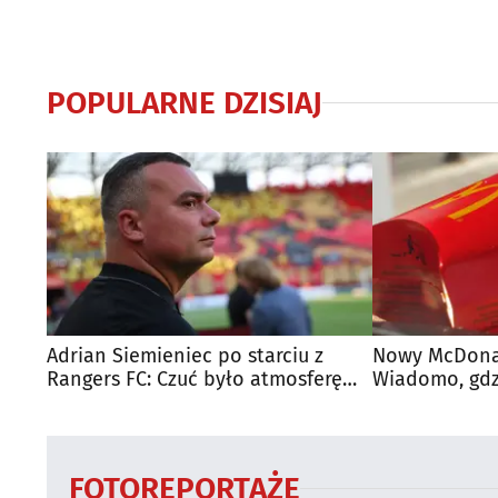
POPULARNE DZISIAJ
Adrian Siemieniec po starciu z
Nowy McDonal
Rangers FC: Czuć było atmosferę
Wiadomo, gdzi
dużego meczu
otwarty
FOTOREPORTAŻE