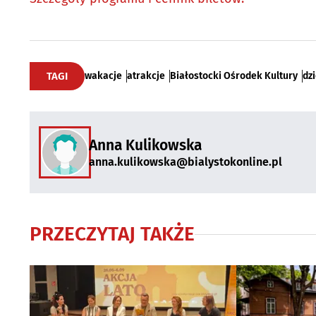
TAGI
wakacje
atrakcje
Białostocki Ośrodek Kultury
dzi
Anna Kulikowska
anna.kulikowska@bialystokonline.pl
PRZECZYTAJ TAKŻE