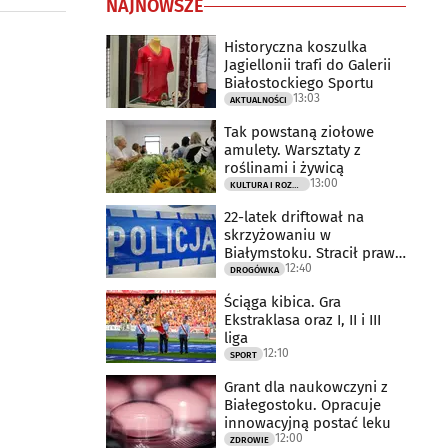
NAJNOWSZE
Historyczna koszulka
Jagiellonii trafi do Galerii
Białostockiego Sportu
13:03
AKTUALNOŚCI
Tak powstaną ziołowe
amulety. Warsztaty z
roślinami i żywicą
13:00
KULTURA I ROZRYWKA
22-latek driftował na
skrzyżowaniu w
Białymstoku. Stracił prawo
12:40
jazdy
DROGÓWKA
Ściąga kibica. Gra
Ekstraklasa oraz I, II i III
liga
12:10
SPORT
Grant dla naukowczyni z
Białegostoku. Opracuje
innowacyjną postać leku
12:00
ZDROWIE