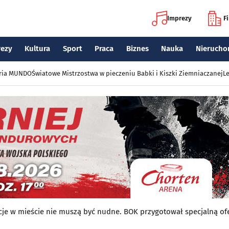
Imprezy
F
rezy
Kultura
Sport
Praca
Biznes
Nauka
Nierucho
eria MUNDO
Światowe Mistrzostwa w pieczeniu Babki i Kiszki Ziemniaczanej
Le
je w mieście nie muszą być nudne. BOK przygotował specjalną of