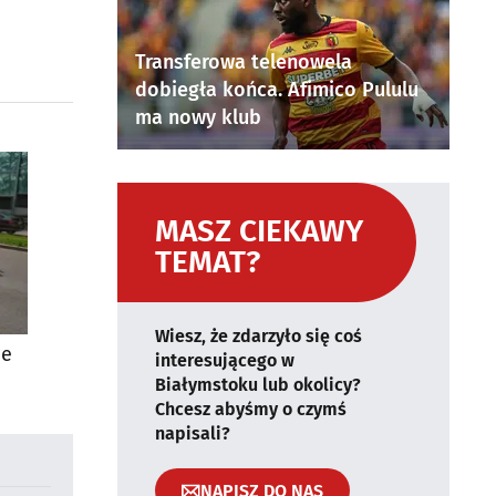
Transferowa telenowela
dobiegła końca. Afimico Pululu
ma nowy klub
MASZ CIEKAWY
TEMAT?
Wiesz, że zdarzyło się coś
ie
interesującego w
Białymstoku lub okolicy?
Chcesz abyśmy o czymś
napisali?
NAPISZ DO NAS