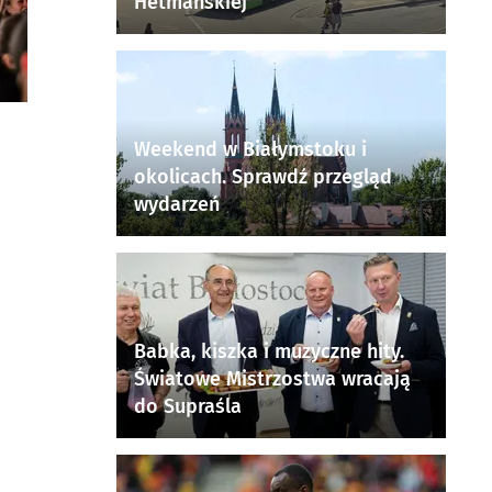
Hetmańskiej
Weekend w Białymstoku i
okolicach. Sprawdź przegląd
wydarzeń
Babka, kiszka i muzyczne hity.
Światowe Mistrzostwa wracają
do Supraśla