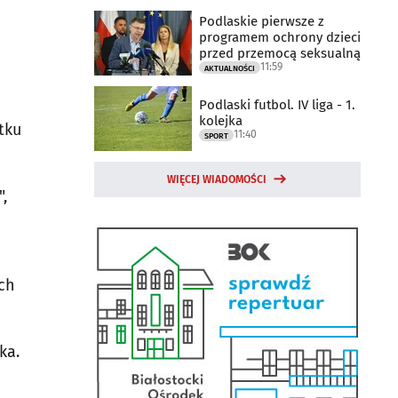
Podlaskie pierwsze z
programem ochrony dzieci
przed przemocą seksualną
11:59
AKTUALNOŚCI
Podlaski futbol. IV liga - 1.
kolejka
tku
11:40
SPORT
WIĘCEJ WIADOMOŚCI
",
ch
ka.