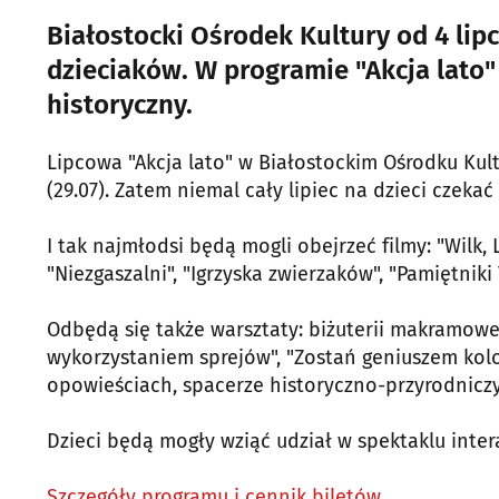
Białostocki Ośrodek Kultury od 4 lip
dzieciaków. W programie "Akcja lato" 
historyczny.
Lipcowa "Akcja lato" w Białostockim Ośrodku Kult
(29.07). Zatem niemal cały lipiec na dzieci czeka
I tak najmłodsi będą mogli obejrzeć filmy: "Wilk, L
"Niezgaszalni", "Igrzyska zwierzaków", "Pamiętniki 
Odbędą się także warsztaty: biżuterii makramowej,
wykorzystaniem sprejów", "Zostań geniuszem kol
opowieściach, spacerze historyczno-przyrodnic
Dzieci będą mogły wziąć udział w spektaklu inter
Szczegóły programu i cennik biletów.