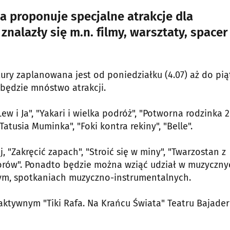
ca proponuje specjalne atrakcje dla
znalazły się m.n. filmy, warsztaty, spacer
ury zaplanowana jest od poniedziałku (4.07) aż do pią
ć będzie mnóstwo atrakcji.
ew i Ja", "Yakari i wielka podróż", "Potworna rodzinka 2
Tatusia Muminka", "Foki kontra rekiny", "Belle".
 "Zakręcić zapach", "Stroić się w miny", "Twarzostan z
orów". Ponadto będzie można wziąć udział w muzyczny
zym, spotkaniach muzyczno-instrumentalnych.
aktywnym "Tiki Rafa. Na Krańcu Świata" Teatru Bajader