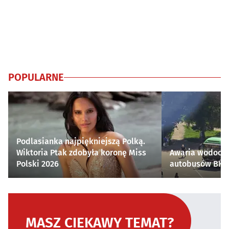
POPULARNE
Podlasianka najpiękniejszą Polką.
Wiktoria Ptak zdobyła koronę Miss
Awaria wodocią
Polski 2026
autobusów BKM 
MASZ CIEKAWY TEMAT?