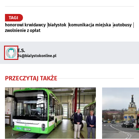
TAGI
honorowi krwidawcy
białystok
komunikacja miejska
autobusy
zwolnienie z opłat
E.S.
24@bialystokonline.pl
PRZECZYTAJ TAKŻE