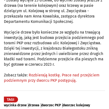
- Zostały wycięte 23 drzewa, do wycinki zostały jeszcze 2
drzewa (na terenie kolejowym) oraz krzewy w pasie
dzielącym ul. Kolejową w stronę ul. Zwycięstwa -
przekazała nam Anna Kowalska, zastępca dyrektora
Departamentu Komunikacji Społecznej.
Wycięcie drzew było konieczne ze względu na trwającą
inwestycję, jaką jest budowa przejścia podziemnego pod
torami PKP oraz rozbudowa ulic Kolejowej i Zwycięstwa.
Dzięki tej inwestycji, z krajobrazu Białegostoku znikną
znienawidzone przez jednych i uwielbiane przez drugich
kładki nad torami. Podziemne przejście dla pieszych ma
być gotowe w czerwcu 2023 r.
Zobacz także:
Rozbierają kostkę. Prace nad przejściem
podziemnym przy dworcu PKP postępują.
TAGI
wycinka drzew
drzewa
dworzec PKP
dworzec kolejowy