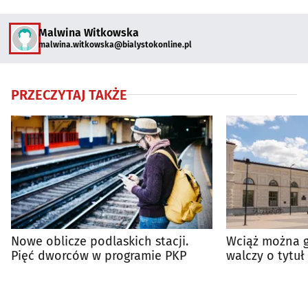
Malwina Witkowska
malwina.witkowska@bialystokonline.pl
PRZECZYTAJ TAKŻE
Nowe oblicze podlaskich stacji.
Wciąż można g
Pięć dworców w programie PKP
walczy o tytu