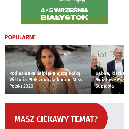
POPULARNE
Podlasianka najpiękniejszą Polką.
Babka, kiszka i
Wiktoria Ptak zdobyła koronę Miss
Światowe Mistr
Polski 2026
Supraśla
MASZ CIEKAWY TEMAT?