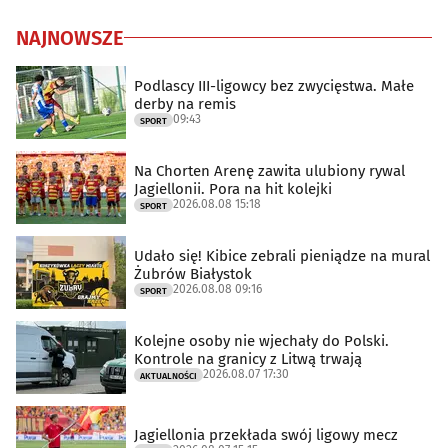
NAJNOWSZE
Podlascy III-ligowcy bez zwycięstwa. Małe
derby na remis
09:43
SPORT
Na Chorten Arenę zawita ulubiony rywal
Jagiellonii. Pora na hit kolejki
2026.08.08 15:18
SPORT
Udało się! Kibice zebrali pieniądze na mural
Żubrów Białystok
2026.08.08 09:16
SPORT
Kolejne osoby nie wjechały do Polski.
Kontrole na granicy z Litwą trwają
2026.08.07 17:30
AKTUALNOŚCI
Jagiellonia przekłada swój ligowy mecz