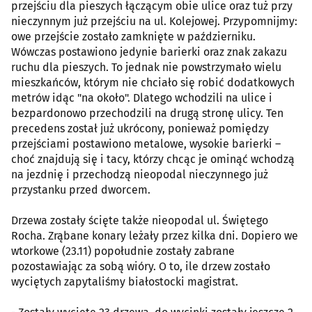
przejściu dla pieszych łączącym obie ulice oraz tuż przy
nieczynnym już przejściu na ul. Kolejowej. Przypomnijmy:
owe przejście zostało zamknięte w październiku.
Wówczas postawiono jedynie barierki oraz znak zakazu
ruchu dla pieszych. To jednak nie powstrzymało wielu
mieszkańców, którym nie chciało się robić dodatkowych
metrów idąc "na około". Dlatego wchodzili na ulice i
bezpardonowo przechodzili na drugą stronę ulicy. Ten
precedens został już ukrócony, ponieważ pomiędzy
przejściami postawiono metalowe, wysokie barierki –
choć znajdują się i tacy, którzy chcąc je ominąć wchodzą
na jezdnię i przechodzą nieopodal nieczynnego już
przystanku przed dworcem.
Drzewa zostały ścięte także nieopodal ul. Świętego
Rocha. Zrąbane konary leżały przez kilka dni. Dopiero we
wtorkowe (23.11) popołudnie zostały zabrane
pozostawiając za sobą wióry. O to, ile drzew zostało
wyciętych zapytaliśmy białostocki magistrat.