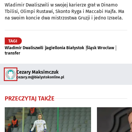
Wladimir Dwaliszwili w swojej karierze grał w Dinamo
Tbilisi, Olimpi Rustawi, Skonto Ryga i Maccabi Hajfa. Ma
na swoim koncie dwa mistrzostwa Gruzji i jedno Izraela.
TAGI
Wladimir Dwaliszwili
Jagiellonia Białystok
Śląsk Wrocław
transfer
Cezary Maksimczuk
cezary.m@bialystokonline.pl
PRZECZYTAJ TAKŻE