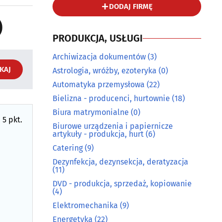
DODAJ FIRMĘ
)
PRODUKCJA, USŁUGI
Archiwizacja dokumentów
(3)
KAJ
Astrologia, wróżby, ezoteryka
(0)
Automatyka przemysłowa
(22)
Bielizna - producenci, hurtownie
(18)
Biura matrymonialne
(0)
 5 pkt.
Biurowe urządzenia i papiernicze
artykuły - produkcja, hurt
(6)
Catering
(9)
Dezynfekcja, dezynsekcja, deratyzacja
(11)
DVD - produkcja, sprzedaż, kopiowanie
(4)
Elektromechanika
(9)
Energetyka
(22)