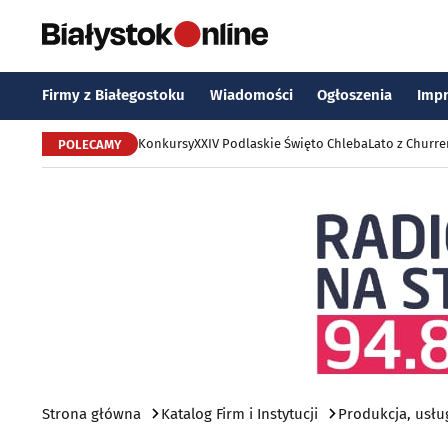
Firmy z Białegostoku
Wiadomości
Ogłoszenia
Imp
Konkursy
XXIV Podlaskie Święto Chleba
Lato z Churr
POLECAMY
Strona główna
Katalog Firm i Instytucji
Produkcja, usłu