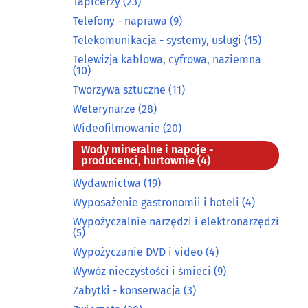
Tapicerzy
(23)
Telefony - naprawa
(9)
Telekomunikacja - systemy, usługi
(15)
Telewizja kablowa, cyfrowa, naziemna
(10)
Tworzywa sztuczne
(11)
Weterynarze
(28)
Wideofilmowanie
(20)
Wody mineralne i napoje -
producenci, hurtownie
(4)
Wydawnictwa
(19)
Wyposażenie gastronomii i hoteli
(4)
Wypożyczalnie narzędzi i elektronarzędzi
(5)
Wypożyczanie DVD i video
(4)
Wywóz nieczystości i śmieci
(9)
Zabytki - konserwacja
(3)