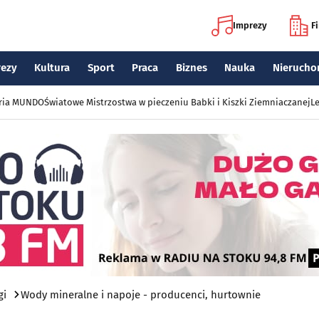
Imprezy
F
rezy
Kultura
Sport
Praca
Biznes
Nauka
Nierucho
eria MUNDO
Światowe Mistrzostwa w pieczeniu Babki i Kiszki Ziemniaczanej
Le
gi
Wody mineralne i napoje - producenci, hurtownie