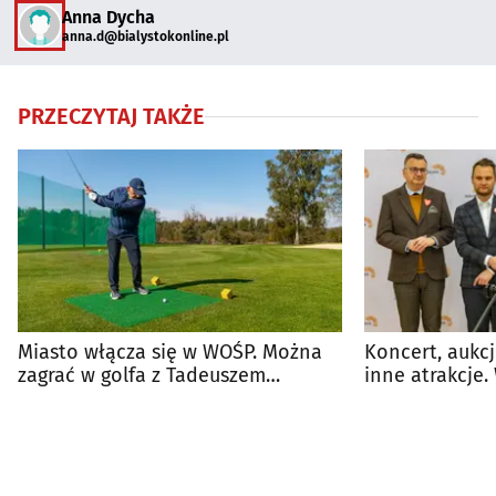
Anna Dycha
anna.d@bialystokonline.pl
PRZECZYTAJ TAKŻE
Miasto włącza się w WOŚP. Można
Koncert, aukc
zagrać w golfa z Tadeuszem
inne atrakcje.
Truskolaskim
raz