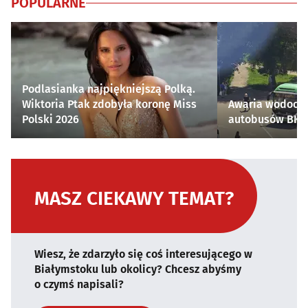
POPULARNE
Podlasianka najpiękniejszą Polką.
Wiktoria Ptak zdobyła koronę Miss
Awaria wodocią
Polski 2026
autobusów BKM 
MASZ CIEKAWY TEMAT?
Wiesz, że zdarzyło się coś interesującego w
Białymstoku lub okolicy? Chcesz abyśmy
o czymś napisali?