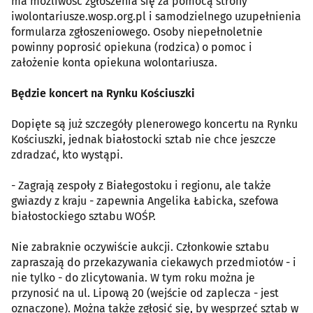
ma możliwość zgłoszenia się za pomocą strony
iwolontariusze.wosp.org.pl i samodzielnego uzupełnienia
formularza zgłoszeniowego. Osoby niepełnoletnie
powinny poprosić opiekuna (rodzica) o pomoc i
założenie konta opiekuna wolontariusza.
Będzie koncert na Rynku Kościuszki
Dopięte są już szczegóły plenerowego koncertu na Rynku
Kościuszki, jednak białostocki sztab nie chce jeszcze
zdradzać, kto wystąpi.
- Zagrają zespoły z Białegostoku i regionu, ale także
gwiazdy z kraju - zapewnia Angelika Łabicka, szefowa
białostockiego sztabu WOŚP.
Nie zabraknie oczywiście aukcji. Członkowie sztabu
zapraszają do przekazywania ciekawych przedmiotów - i
nie tylko - do zlicytowania. W tym roku można je
przynosić na ul. Lipową 20 (wejście od zaplecza - jest
oznaczone). Można także zgłosić się, by wesprzeć sztab w