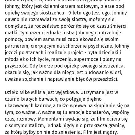
Johnny, który jest dziennikarzem radiowym, bierze pod
opiekę swojego siostrzeńca - 9-letniego Jessiego. Johnny
dawno nie rozmawiał ze swoją siostrą, możemy się
domyślać, że rodzeństwo poróżniło się od czasu śmierci
matki. Tym razem jednak siostra Johnnego potrzebuje
pomocy, bowiem sama musi zaopiekować się swoim
partnerem, cierpiącym na schorzenie psychiczne. Johnny
jeździ po Stanach i realizuje projekt - pyta dzieciaki i
młodzież o ich życie, marzenia, supermoce i plany na
przyszłość. Gdy bierze pod opiekę swojego siostrzeńca,
okazuje się, jak ważne dla niego jest budowanie więzi,
uważne słuchanie i naprawianie błędów przeszłości.
Dzieło Mike Mills'a jest wyjątkowe. Utrzymane jest w
czarno-białych barwach, co potęguje piękno
ukazywanych kadrów, a także wpływa na skupianie się na
tym, co ważne. A ważne są tu emocje bohaterów, wspólny
czas, rozmowy. Momentami wydaje się, że film ociera się
o sentymentalizm, jednak nigdy nie przekracza granicy,
za którą byłby on nie do zniesienia. Film jest mądry,