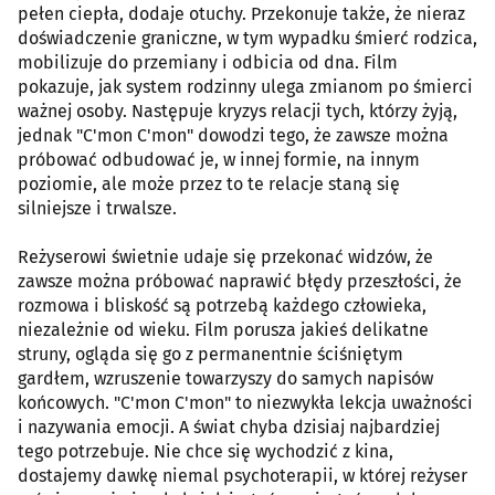
pełen ciepła, dodaje otuchy. Przekonuje także, że nieraz
doświadczenie graniczne, w tym wypadku śmierć rodzica,
mobilizuje do przemiany i odbicia od dna. Film
pokazuje, jak system rodzinny ulega zmianom po śmierci
ważnej osoby. Następuje kryzys relacji tych, którzy żyją,
jednak "C'mon C'mon" dowodzi tego, że zawsze można
próbować odbudować je, w innej formie, na innym
poziomie, ale może przez to te relacje staną się
silniejsze i trwalsze.
Reżyserowi świetnie udaje się przekonać widzów, że
zawsze można próbować naprawić błędy przeszłości, że
rozmowa i bliskość są potrzebą każdego człowieka,
niezależnie od wieku. Film porusza jakieś delikatne
struny, ogląda się go z permanentnie ściśniętym
gardłem, wzruszenie towarzyszy do samych napisów
końcowych. "C'mon C'mon" to niezwykła lekcja uważności
i nazywania emocji. A świat chyba dzisiaj najbardziej
tego potrzebuje. Nie chce się wychodzić z kina,
dostajemy dawkę niemal psychoterapii, w której reżyser