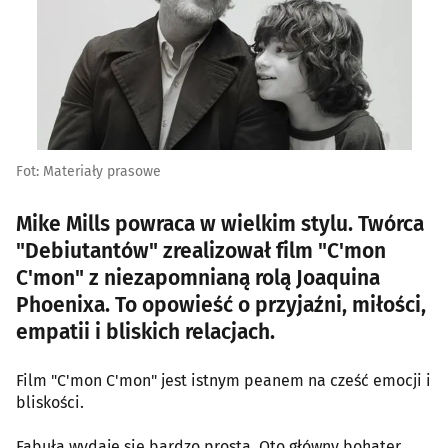
Fot: Materiały prasowe
Mike Mills powraca w wielkim stylu. Twórca
"Debiutantów" zrealizował film "C'mon
C'mon" z niezapomnianą rolą Joaquina
Phoenixa. To opowieść o przyjaźni, miłości,
empatii i bliskich relacjach.
Film "C'mon C'mon" jest istnym peanem na cześć emocji i
bliskości.
Fabuła wydaje się bardzo prosta. Oto główny bohater