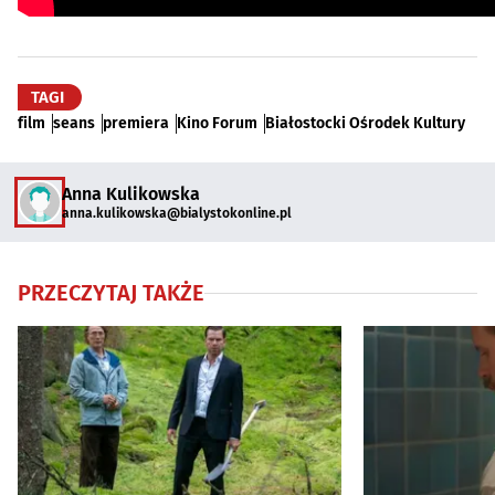
TAGI
film
seans
premiera
Kino Forum
Białostocki Ośrodek Kultury
Anna Kulikowska
anna.kulikowska@bialystokonline.pl
PRZECZYTAJ TAKŻE