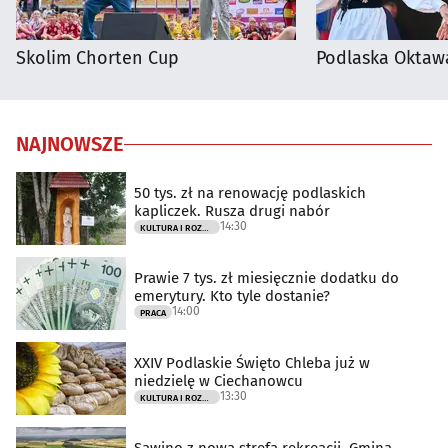
Skolim Chorten Cup
Podlaska Oktaw
NAJNOWSZE
50 tys. zł na renowację podlaskich
kapliczek. Rusza drugi nabór
14:30
KULTURA I ROZRYWKA
Prawie 7 tys. zł miesięcznie dodatku do
emerytury. Kto tyle dostanie?
14:00
PRACA
XXIV Podlaskie Święto Chleba już w
niedzielę w Ciechanowcu
13:30
KULTURA I ROZRYWKA
Sawino z nową strefą rekreacji. Gmina