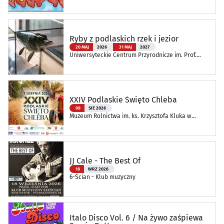
Ryby z podlaskich rzek i jezior
20 MAJ
2026
31 MAJ
2027
Uniwersyteckie Centrum Przyrodnicze im. Prof.
Andrzeja Myrchy
XXIV Podlaskie Święto Chleba
09
SIE 2026
Muzeum Rolnictwa im. ks. Krzysztofa Kluka w
Ciechanowcu
JJ Cale - The Best Of
18
WRZ 2026
6-Ścian - Klub muzyczny
Italo Disco Vol. 6 / Na żywo zaśpiewa