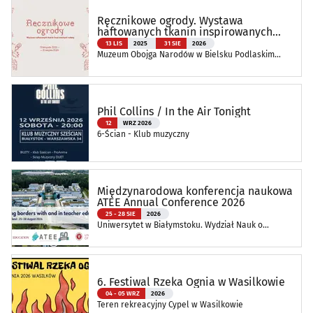
Ręcznikowe ogrody. Wystawa
haftowanych tkanin inspirowanych
naturą
13 LIS
2025
31 SIE
2026
Muzeum Obojga Narodów w Bielsku Podlaskim
Oddział Muzeum Podlaskiego w Białymstoku
Phil Collins / In the Air Tonight
12
WRZ 2026
6-Ścian - Klub muzyczny
Międzynarodowa konferencja naukowa
ATEE Annual Conference 2026
25 - 28 SIE
2026
Uniwersytet w Białymstoku. Wydział Nauk o
Edukacji
6. Festiwal Rzeka Ognia w Wasilkowie
04 - 05 WRZ
2026
Teren rekreacyjny Cypel w Wasilkowie