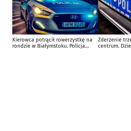
Kierowca potrącił rowerzystkę na
Zderzenie tr
rondzie w Białymstoku. Policja
centrum. Dzie
szuka świadków
szpitala