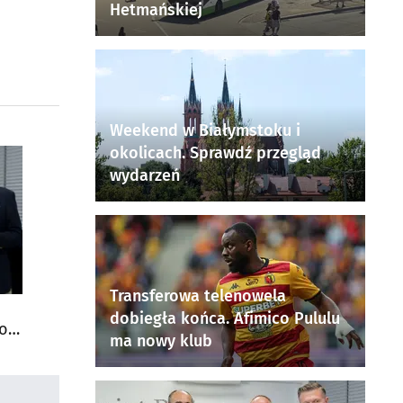
Hetmańskiej
Weekend w Białymstoku i
okolicach. Sprawdź przegląd
wydarzeń
Transferowa telenowela
dobiegła końca. Afimico Pululu
do
ma nowy klub