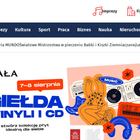
Imprezy
F
rezy
Kultura
Sport
Praca
Biznes
Nauka
Nierucho
eria MUNDO
Światowe Mistrzostwa w pieczeniu Babki i Kiszki Ziemniaczanej
Le