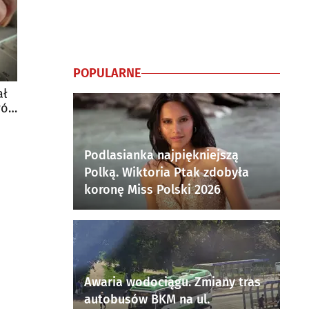
POPULARNE
ał
wój
Podlasianka najpiękniejszą
Polką. Wiktoria Ptak zdobyła
koronę Miss Polski 2026
Awaria wodociągu. Zmiany tras
autobusów BKM na ul.