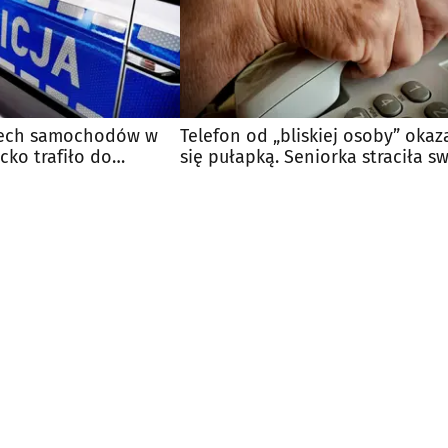
zech samochodów w
Telefon od „bliskiej osoby” okaz
cko trafiło do
się pułapką. Seniorka straciła s
majątek