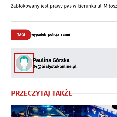
Zablokowany jest prawy pas w kierunku ul. Miłosz
TAGI
wypadek
policja
ranni
Paulina Górska
24@bialystokonline.pl
PRZECZYTAJ TAKŻE