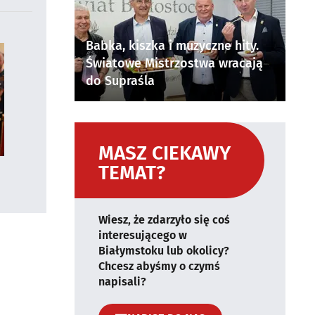
Babka, kiszka i muzyczne hity.
Światowe Mistrzostwa wracają
do Supraśla
MASZ CIEKAWY
TEMAT?
Wiesz, że zdarzyło się coś
interesującego w
Białymstoku lub okolicy?
Chcesz abyśmy o czymś
napisali?