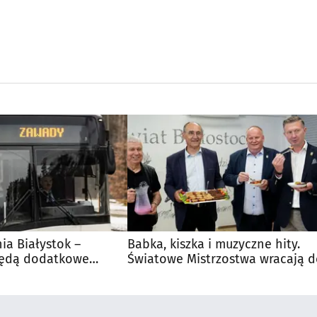
nia Białystok –
Babka, kiszka i muzyczne hity.
Będą dodatkowe
Światowe Mistrzostwa wracają 
 kibiców
Supraśla