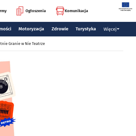
irmy
Ogłoszenia
Komunikacja
mości
Motoryzacja
Zdrowie
Turystyka
Więcej
tnie Granie w Nie Teatrze