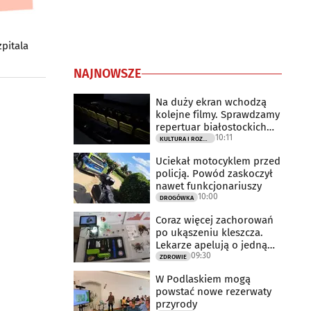
pitala
NAJNOWSZE
Na duży ekran wchodzą
kolejne filmy. Sprawdzamy
repertuar białostockich
10:11
kin
KULTURA I ROZRYWKA
Uciekał motocyklem przed
policją. Powód zaskoczył
nawet funkcjonariuszy
10:00
DROGÓWKA
Coraz więcej zachorowań
po ukąszeniu kleszcza.
Lekarze apelują o jedną
09:30
rzecz
ZDROWIE
W Podlaskiem mogą
powstać nowe rezerwaty
przyrody