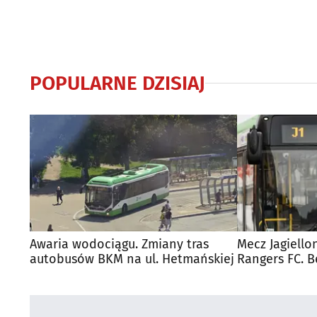
POPULARNE DZISIAJ
Awaria wodociągu. Zmiany tras
Mecz Jagiello
autobusów BKM na ul. Hetmańskiej
Rangers FC. 
autobusy dla