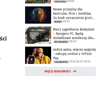
09:00
TURYSTYKA
Nowe przepisy dla
twórców, firm i mediów.
Za brak oznaczenia grożą
08:07
milionowe
BIZNES
Mecz Jagiellonia Białystok
– Rangers FC. Będą
ści
dodatkowe autobusy dla
08:00
kibiców
AKTUALNOŚCI
Jedna apka, więcej wygody
- zakupy online z InPost
m
Pay
2026.08.05 20:55
CIEKAWOSTKI
WIĘCEJ WIADOMOŚCI