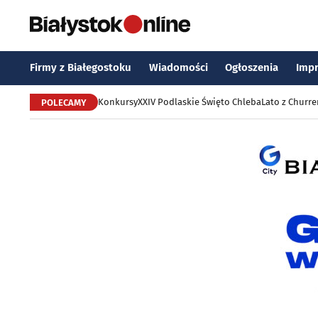
Firmy z Białegostoku
Wiadomości
Ogłoszenia
Imp
Konkursy
XXIV Podlaskie Święto Chleba
Lato z Churr
POLECAMY