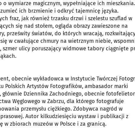
o o wymiarze magicznym, wypełniające ich mieszkania.
zumieć ich brzmienie i odkryć tajemnicę języka.
 fraz, jak również trzasku drzwi i szelestu szuflad w
ących się nad stołem, ogląda obrazy zawieszone na
ry, prześwity światów, do których wracają, rozkwitając
y się w cwałujące chmury na wietrznym niebie, wspomn
, szmer ulicy poruszający widmowe tabory ciągnięte p
łąkach.
went, obecnie wykładowca w Instytucie Twórczej Fotogra
ku Polskich Artystów Fotografików, ambasador marki
ej, głównie Dziennika Zachodniego, obecnie fotofelieto
twa Węglowego w Zabrzu, dla którego fotografuje
nowania przemysłu ciężkiego. Zdobywca nagród w
rasowej. Autor kilkudziesięciu wystaw i publikacji z
ię w zbiorach muzeów w Polsce i za granicą.