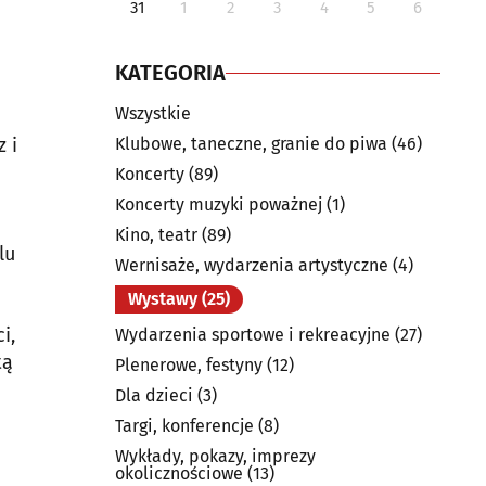
31
1
2
3
4
5
6
KATEGORIA
Wszystkie
 i
Klubowe, taneczne, granie do piwa
(46)
Koncerty
(89)
Koncerty muzyki poważnej
(1)
Kino, teatr
(89)
lu
Wernisaże, wydarzenia artystyczne
(4)
Wystawy
(25)
i,
Wydarzenia sportowe i rekreacyjne
(27)
tą
Plenerowe, festyny
(12)
Dla dzieci
(3)
Targi, konferencje
(8)
Wykłady, pokazy, imprezy
okolicznościowe
(13)