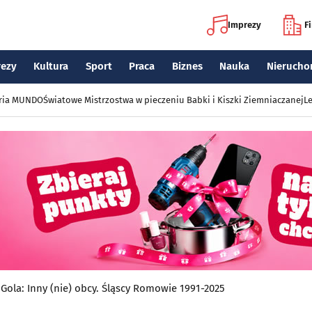
Imprezy
F
rezy
Kultura
Sport
Praca
Biznes
Nauka
Nierucho
eria MUNDO
Światowe Mistrzostwa w pieczeniu Babki i Kiszki Ziemniaczanej
Le
Gola: Inny (nie) obcy. Śląscy Romowie 1991-2025