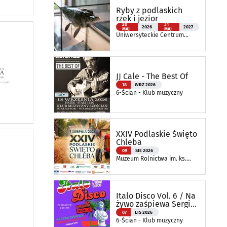
Ryby z podlaskich
rzek i jezior
20
31
2026
2027
MAJ
MAJ
Uniwersyteckie Centrum
Przyrodnicze im. Prof.
Andrzeja Myrchy
JJ Cale - The Best Of
18
WRZ 2026
6-Ścian - Klub muzyczny
XXIV Podlaskie Święto
Chleba
09
SIE 2026
Muzeum Rolnictwa im. ks.
Krzysztofa Kluka w
Ciechanowcu
Italo Disco Vol. 6 / Na
żywo zaśpiewa Sergio
Bettas
07
LIS 2026
6-Ścian - Klub muzyczny