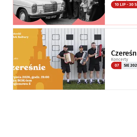
10 LIP - 30 S
Czereśn
Koncerty
07
SIE 20