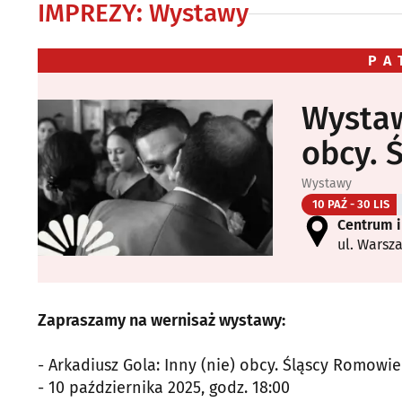
IMPREZY
:
Wystawy
PA
Wystaw
obcy. 
Wystawy
10 PAŹ - 30 LIS
Centrum 
ul. Warsz
Zapraszamy na wernisaż wystawy:
- Arkadiusz Gola: Inny (nie) obcy. Śląscy Romowie
- 10 października 2025, godz. 18:00