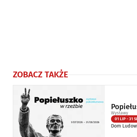
ZOBACZ TAKŻE
Popiełu
Wystawy
01 LIP - 31 S
Dom Ludowy 