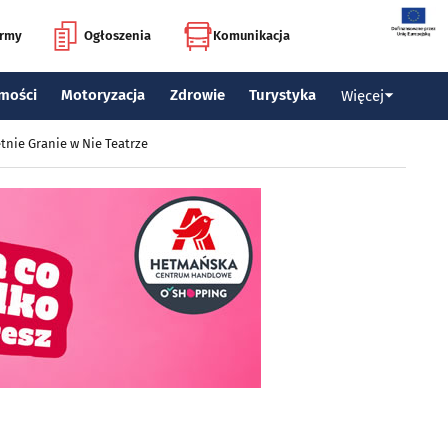
irmy
Ogłoszenia
Komunikacja
mości
Motoryzacja
Zdrowie
Turystyka
Więcej
tnie Granie w Nie Teatrze