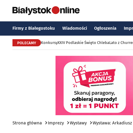
Firmy z Białegostoku
Wiadomości
Ogłoszenia
Imp
Konkursy
XXIV Podlaskie Święto Chleba
Lato z Churr
POLECAMY
Strona główna
Imprezy
Wystawy
Wystawa: Arkadiusz 