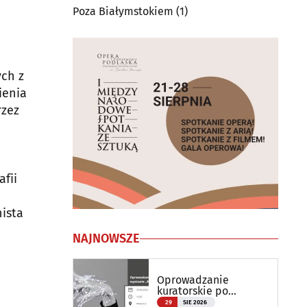
Poza Białymstokiem
(1)
ych z
ienia
rzez
fii
nista
NAJNOWSZE
Oprowadzanie
kuratorskie po
wystawie
29
SIE 2026