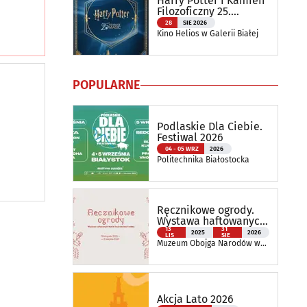
Harry Potter i Kamień
Filozoficzny 25.
rocznica premiery |
28
SIE 2026
Helios RePlay
Kino Helios w Galerii Białej
POPULARNE
Podlaskie Dla Ciebie.
Festiwal 2026
04 - 05 WRZ
2026
Politechnika Białostocka
Ręcznikowe ogrody.
Wystawa haftowanych
tkanin inspirowanych
13
31
2025
2026
LIS
SIE
naturą
Muzeum Obojga Narodów w
Bielsku Podlaskim Oddział
Muzeum Podlaskiego w
Białymstoku
Akcja Lato 2026