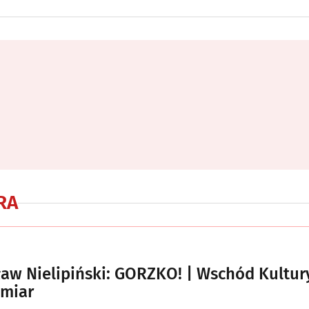
RA
aw Nielipiński: GORZKO! | Wschód Kultur
ymiar