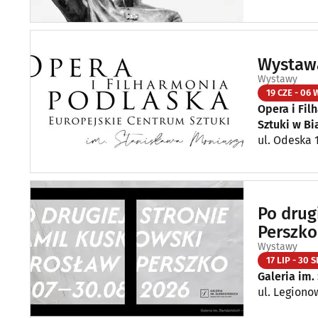
Wystaw
Wystawy
19 CZE - 06
Opera i Fil
Sztuki w B
ul. Odeska 
Po drug
Perszko
Wystawy
17 LIP - 30 S
Galeria im.
ul. Legiono