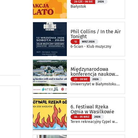
26 CZE - 06 SIE
2026
Białystok
Phil Collins / In the Air
Tonight
12
WRZ 2026
6-Ścian - Klub muzyczny
Międzynarodowa
konferencja naukowa
ATEE Annual
25 - 28 SIE
2026
Conference 2026
Uniwersytet w Białymstoku.
Wydział Nauk o Edukacji
6. Festiwal Rzeka
Ognia w Wasilkowie
04 - 05 WRZ
2026
Teren rekreacyjny Cypel w
Wasilkowie