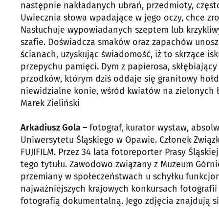
następnie nakładanych ubrań, przedmioty, częst
Uwiecznia słowa wpadające w jego oczy, chce zro
Nasłuchuje wypowiadanych szeptem lub krzykliwych
szafie. Doświadcza smaków oraz zapachów unosz
ścianach, uzyskując świadomość, iż to skrzące isk
przepychu pamięci. Dym z papierosa, skłębiając
przodków, którym dziś oddaje się granitowy hołd
niewidzialne konie, wśród kwiatów na zielonych 
Marek Zieliński
Arkadiusz Gola –
fotograf, kurator wystaw, absol
Uniwersytetu Śląskiego w Opawie. Członek Związ
FUJIFILM. Przez 34 lata fotoreporter Prasy Śląski
tego tytułu. Zawodowo związany z Muzeum Górnic
przemiany w społeczeństwach u schyłku funkcjo
najważniejszych krajowych konkursach fotografii p
fotografią dokumentalną. Jego zdjęcia znajdują s