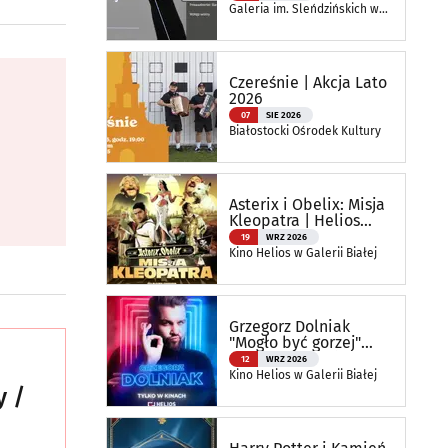
„Reinterpretacje”
Galeria im. Sleńdzińskich w
Białymstoku
Czereśnie | Akcja Lato
2026
07
SIE 2026
Białostocki Ośrodek Kultury
Asterix i Obelix: Misja
Kleopatra | Helios
RePlay
19
WRZ 2026
Kino Helios w Galerii Białej
Grzegorz Dolniak
"Mogło być gorzej"
Stand up | Helios na
12
WRZ 2026
Scenie
Kino Helios w Galerii Białej
y /