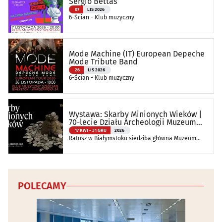
Sergio Bettas
07
LIS 2026
6-Ścian - Klub muzyczny
Mode Machine (IT) European Depeche
Mode Tribute Band
26
LIS 2026
6-Ścian - Klub muzyczny
Wystawa: Skarby Minionych Wieków |
70-lecie Działu Archeologii Muzeum
Podlaskiego
17 KWI - 31 GRU
2026
Ratusz w Białymstoku siedziba główna Muzeum
Podlaskiego w Białymstoku
POLECAMY