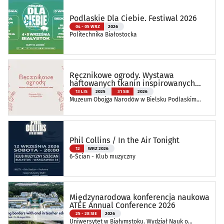
Podlaskie Dla Ciebie. Festiwal 2026
04 - 05 WRZ
2026
Politechnika Białostocka
Ręcznikowe ogrody. Wystawa
haftowanych tkanin inspirowanych
naturą
13 LIS
2025
31 SIE
2026
Muzeum Obojga Narodów w Bielsku Podlaskim
Oddział Muzeum Podlaskiego w Białymstoku
Phil Collins / In the Air Tonight
12
WRZ 2026
6-Ścian - Klub muzyczny
Międzynarodowa konferencja naukowa
ATEE Annual Conference 2026
25 - 28 SIE
2026
Uniwersytet w Białymstoku. Wydział Nauk o