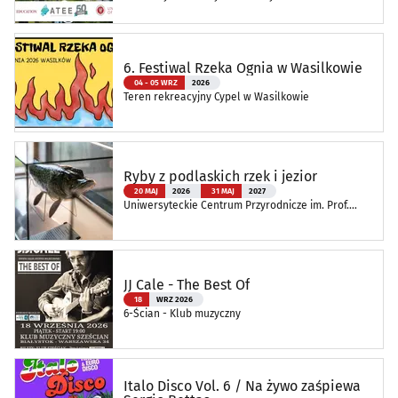
Edukacji
6. Festiwal Rzeka Ognia w Wasilkowie
04 - 05 WRZ
2026
Teren rekreacyjny Cypel w Wasilkowie
Ryby z podlaskich rzek i jezior
20 MAJ
2026
31 MAJ
2027
Uniwersyteckie Centrum Przyrodnicze im. Prof.
Andrzeja Myrchy
JJ Cale - The Best Of
18
WRZ 2026
6-Ścian - Klub muzyczny
Italo Disco Vol. 6 / Na żywo zaśpiewa