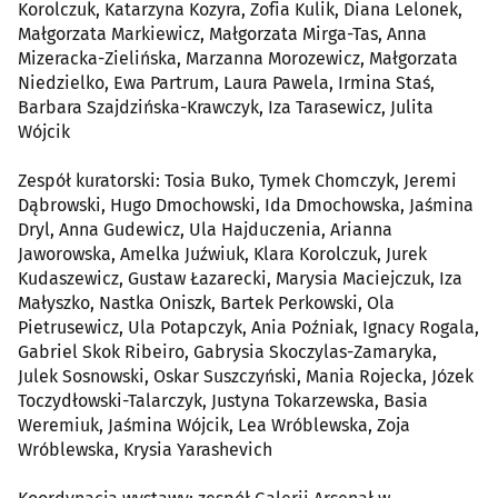
Korolczuk, Katarzyna Kozyra, Zofia Kulik, Diana Lelonek,
Małgorzata Markiewicz, Małgorzata Mirga-Tas, Anna
Mizeracka-Zielińska, Marzanna Morozewicz, Małgorzata
Niedzielko, Ewa Partrum, Laura Pawela, Irmina Staś,
Barbara Szajdzińska-Krawczyk, Iza Tarasewicz, Julita
Wójcik
Zespół kuratorski: Tosia Buko, Tymek Chomczyk, Jeremi
Dąbrowski, Hugo Dmochowski, Ida Dmochowska, Jaśmina
Dryl, Anna Gudewicz, Ula Hajduczenia, Arianna
Jaworowska, Amelka Juźwiuk, Klara Korolczuk, Jurek
Kudaszewicz, Gustaw Łazarecki, Marysia Maciejczuk, Iza
Małyszko, Nastka Oniszk, Bartek Perkowski, Ola
Pietrusewicz, Ula Potapczyk, Ania Poźniak, Ignacy Rogala,
Gabriel Skok Ribeiro, Gabrysia Skoczylas-Zamaryka,
Julek Sosnowski, Oskar Suszczyński, Mania Rojecka, Józek
Toczydłowski-Talarczyk, Justyna Tokarzewska, Basia
Weremiuk, Jaśmina Wójcik, Lea Wróblewska, Zoja
Wróblewska, Krysia Yarashevich