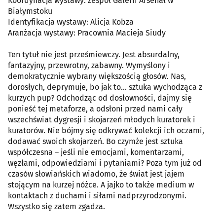
Koordynacja wystawy: zespół Galerii Arsenał w
Białymstoku
Identyfikacja wystawy: Alicja Kobza
Aranżacja wystawy: Pracownia Macieja Siudy
Ten tytuł nie jest prześmiewczy. Jest absurdalny,
fantazyjny, przewrotny, zabawny. Wymyślony i
demokratycznie wybrany większością głosów. Nas,
dorosłych, deprymuje, bo jak to... sztuka wychodząca z
kurzych pup? Odchodząc od dosłowności, dajmy się
ponieść tej metaforze, a odsłoni przed nami cały
wszechświat dygresji i skojarzeń młodych kuratorek i
kuratorów. Nie bójmy się odkrywać kolekcji ich oczami,
dodawać swoich skojarzeń. Bo czymże jest sztuka
współczesna – jeśli nie emocjami, komentarzami,
węzłami, odpowiedziami i pytaniami? Poza tym już od
czasów słowiańskich wiadomo, że świat jest jajem
stojącym na kurzej nóżce. A jajko to także medium w
kontaktach z duchami i siłami nadprzyrodzonymi.
Wszystko się zatem zgadza.