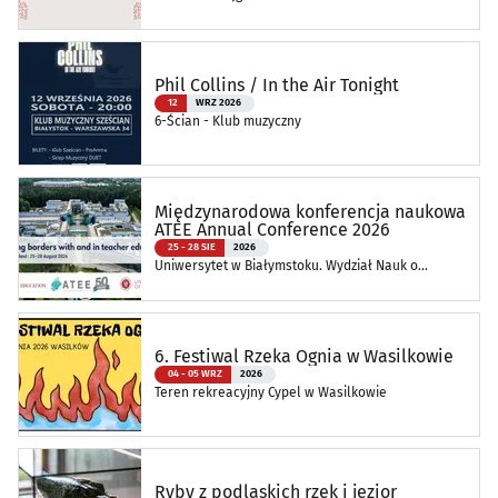
Oddział Muzeum Podlaskiego w Białymstoku
Phil Collins / In the Air Tonight
12
WRZ 2026
6-Ścian - Klub muzyczny
Międzynarodowa konferencja naukowa
ATEE Annual Conference 2026
25 - 28 SIE
2026
Uniwersytet w Białymstoku. Wydział Nauk o
Edukacji
6. Festiwal Rzeka Ognia w Wasilkowie
04 - 05 WRZ
2026
Teren rekreacyjny Cypel w Wasilkowie
Ryby z podlaskich rzek i jezior