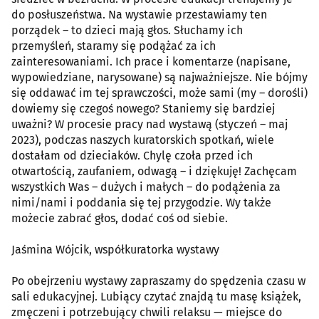
do posłuszeństwa. Na wystawie przestawiamy ten
porządek – to dzieci mają głos. Słuchamy ich
przemyśleń, staramy się podążać za ich
zainteresowaniami. Ich prace i komentarze (napisane,
wypowiedziane, narysowane) są najważniejsze. Nie bójmy
się oddawać im tej sprawczości, może sami (my – dorośli)
dowiemy się czegoś nowego? Staniemy się bardziej
uważni? W procesie pracy nad wystawą (styczeń – maj
2023), podczas naszych kuratorskich spotkań, wiele
dostałam od dzieciaków. Chylę czoła przed ich
otwartością, zaufaniem, odwagą – i dziękuję! Zachęcam
wszystkich Was – dużych i małych – do podążenia za
nimi/nami i poddania się tej przygodzie. Wy także
możecie zabrać głos, dodać coś od siebie.
Jaśmina Wójcik, współkuratorka wystawy
Po obejrzeniu wystawy zapraszamy do spędzenia czasu w
sali edukacyjnej. Lubiący czytać znajdą tu masę książek,
zmęczeni i potrzebujący chwili relaksu — miejsce do