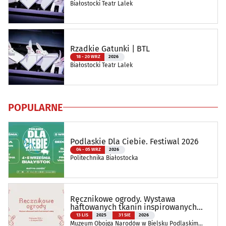
Białostocki Teatr Lalek
Rzadkie Gatunki | BTL
18 - 20 WRZ
2026
Białostocki Teatr Lalek
POPULARNE
Podlaskie Dla Ciebie. Festiwal 2026
04 - 05 WRZ
2026
Politechnika Białostocka
Ręcznikowe ogrody. Wystawa
haftowanych tkanin inspirowanych
naturą
13 LIS
2025
31 SIE
2026
Muzeum Obojga Narodów w Bielsku Podlaskim