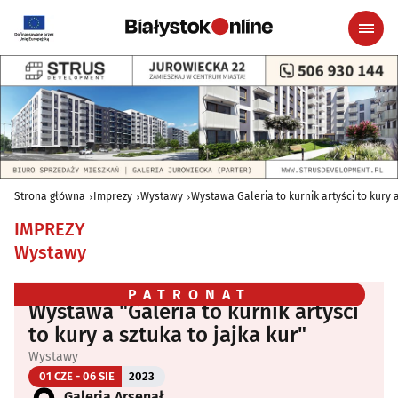
Strona główna
Imprezy
Wystawy
Wystawa Galeria to kurnik artyści to kury a
IMPREZY
Wystawy
PATRONAT
Wystawa "Galeria to kurnik artyści
to kury a sztuka to jajka kur"
Wystawy
01 CZE - 06 SIE
2023
Galeria Arsenał