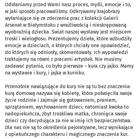
Odsłaniamy przed Wami nasz proces, myśli, emocje i to,
w jaki sposób pracowaliśmy. Odkrywamy krajobrazy
wyłaniające się ze zderzenia prac z kolekcji Galerii
Arsenał w Białymstoku z wrażliwością i nieskrępowaną
wyobraźnią dziecka. Świat naszej wystawy jest miejscem
troski i wielogłosu. Prezentujemy dzieła, które wzbudziły
emocje w dzieciach, o których chciały one opowiedzieć,
do których się odniosły, skomentowały. Ich wypowiedzi
traktujemy na równi z pracami artystek. Nie musimy
zadawać pytania, co było pierwsze – kura czy jajko. Mamy
na wystawie i kury, i jajka w kurniku.
Przenośnie nawiązujące do kury nie są tu bez znaczenia:
kurą domową nazywa się kobietę, która poświęciła swoje
życie rodzinie i zajmuje się gotowaniem, praniem,
sprzątaniem, wychowaniem dzieci; natomiast kwoka to
nadopiekuńcza, zbyt troskliwa matka, chroniąca swoje
dzieci czy decydująca za nie w imię ich bezpieczeństwa.
Dla nas nie są to określenia pejoratywne, lecz wynikające
z opiekuńczego charakteru i magicznego znaczenia kur.