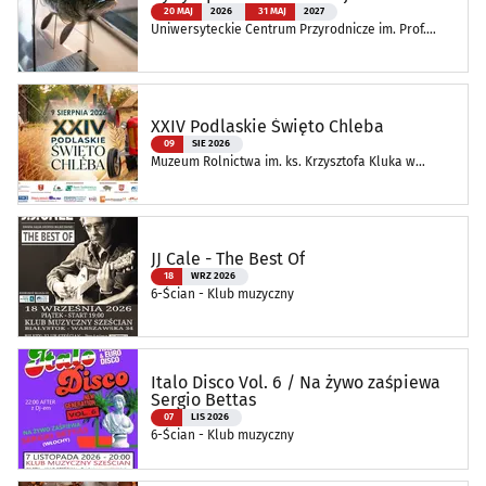
20 MAJ
2026
31 MAJ
2027
Uniwersyteckie Centrum Przyrodnicze im. Prof.
Andrzeja Myrchy
XXIV Podlaskie Święto Chleba
09
SIE 2026
Muzeum Rolnictwa im. ks. Krzysztofa Kluka w
Ciechanowcu
JJ Cale - The Best Of
18
WRZ 2026
6-Ścian - Klub muzyczny
Italo Disco Vol. 6 / Na żywo zaśpiewa
Sergio Bettas
07
LIS 2026
6-Ścian - Klub muzyczny