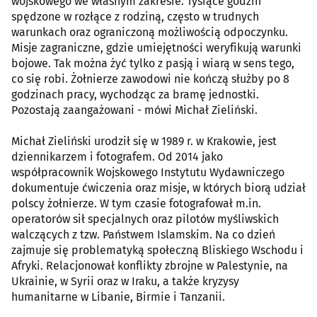
wojskowego we własnym zakresie. Tysiące godzin
spędzone w rozłące z rodziną, często w trudnych
warunkach oraz ograniczoną możliwością odpoczynku.
Misje zagraniczne, gdzie umiejętności weryfikują warunki
bojowe. Tak można żyć tylko z pasją i wiarą w sens tego,
co się robi. Żołnierze zawodowi nie kończą służby po 8
godzinach pracy, wychodząc za bramę jednostki.
Pozostają zaangażowani - mówi Michał Zieliński.
Michał Zieliński urodził się w 1989 r. w Krakowie, jest
dziennikarzem i fotografem. Od 2014 jako
współpracownik Wojskowego Instytutu Wydawniczego
dokumentuje ćwiczenia oraz misje, w których biorą udział
polscy żołnierze. W tym czasie fotografował m.in.
operatorów sił specjalnych oraz pilotów myśliwskich
walczących z tzw. Państwem Islamskim. Na co dzień
zajmuje się problematyką społeczną Bliskiego Wschodu i
Afryki. Relacjonował konflikty zbrojne w Palestynie, na
Ukrainie, w Syrii oraz w Iraku, a także kryzysy
humanitarne w Libanie, Birmie i Tanzanii.