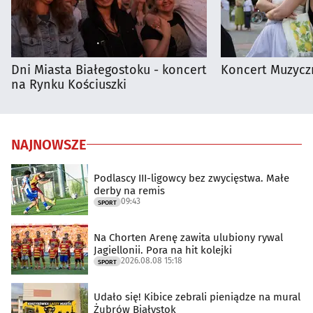
Dni Miasta Białegostoku - koncert
Koncert Muzycz
na Rynku Kościuszki
NAJNOWSZE
Podlascy III-ligowcy bez zwycięstwa. Małe
derby na remis
09:43
SPORT
Na Chorten Arenę zawita ulubiony rywal
Jagiellonii. Pora na hit kolejki
2026.08.08 15:18
SPORT
Udało się! Kibice zebrali pieniądze na mural
Żubrów Białystok