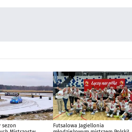
y sezon
Futsalowa Jagiellonia
ch Mistrzostw
młodzieżowym mistrzem Polski!