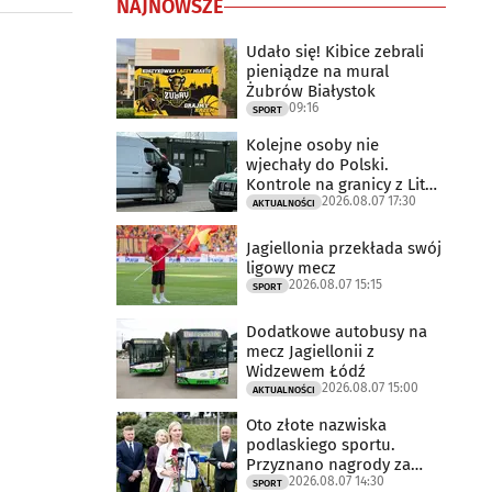
NAJNOWSZE
Udało się! Kibice zebrali
pieniądze na mural
Żubrów Białystok
09:16
SPORT
Kolejne osoby nie
wjechały do Polski.
Kontrole na granicy z Litwą
2026.08.07 17:30
trwają
AKTUALNOŚCI
Jagiellonia przekłada swój
ligowy mecz
2026.08.07 15:15
SPORT
Dodatkowe autobusy na
mecz Jagiellonii z
Widzewem Łódź
2026.08.07 15:00
AKTUALNOŚCI
Oto złote nazwiska
podlaskiego sportu.
Przyznano nagrody za
2026.08.07 14:30
2025 rok
SPORT