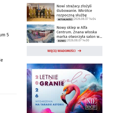
Nowi strażacy złożyli
ślubowanie. Wkrótce
rozpoczną służbę
2026.08.07 14:04
AKTUALNOŚCI
Nowy sklep w Alfa
Centrum. Znana włoska
mum 5
marka otworzyła salon w
2026.08.07 14:00
Białymstoku
BIZNES
WIĘCEJ WIADOMOŚCI
ie