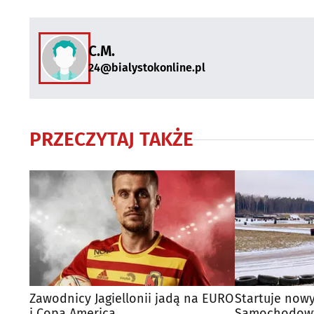
C.M.
24@bialystokonline.pl
PRZECZYTAJ TAKŻE
Zawodnicy Jagiellonii jadą na EURO
Startuje now
i Copa America
Samochodowy