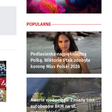
POPULARNE
Podlasianka najpiękniejszą
Polką. Wiktoria Ptak zdobyła
koronę Miss Polski 2026
Awaria wodociągu. Zmiany tras
autobusów BKM na ul.