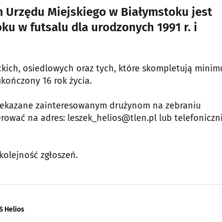
 Urzędu Miejskiego w Białymstoku jest
u w futsalu dla urodzonych 1991 r. i
kich, osiedlowych oraz tych, które skompletują mini
kończony 16 rok życia.
zekazane zainteresowanym drużynom na zebraniu
erować na adres: leszek_helios@tlen.pl lub telefoniczn
kolejność zgłoszeń.
S Helios