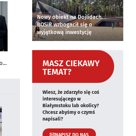
Nowy obiekt na Dojlidach.
BOSiR wzbogacił się o
wyjątkową inwestycję
MASZ CIEKAWY
do
TEMAT?
Wiesz, że zdarzyło się coś
interesującego w
Białymstoku lub okolicy?
Chcesz abyśmy o czymś
napisali?
NAPISZ DO NAS