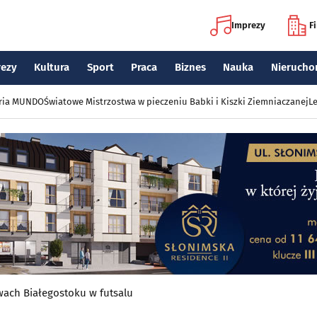
Imprezy
F
rezy
Kultura
Sport
Praca
Biznes
Nauka
Nierucho
eria MUNDO
Światowe Mistrzostwa w pieczeniu Babki i Kiszki Ziemniaczanej
Le
wach Białegostoku w futsalu