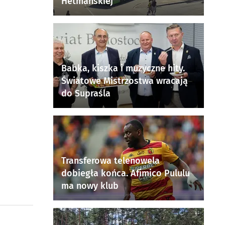
Hetmańskiej
Babka, kiszka i muzyczne hity.
Światowe Mistrzostwa wracają
do Supraśla
Transferowa telenowela
dobiegła końca. Afimico Pululu
ma nowy klub