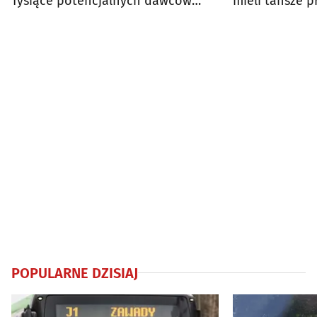
Tysiące potencjalnych dawców
mieli tańsze 
szpiku
POPULARNE DZISIAJ