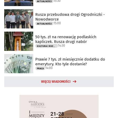
15:30
AKTUALNOŚCI
Rusza przebudowa drogi Ogrodniczki -
Nowodworce
15:00
AKTUALNOŚCI
50 tys. zł na renowację podlaskich
kapliczek. Rusza drugi nabór
14:30
KULTURA I ROZRYWKA
Prawie 7 tys. zł miesięcznie dodatku do
emerytury. Kto tyle dostanie?
14:00
PRACA
WIĘCEJ WIADOMOŚCI