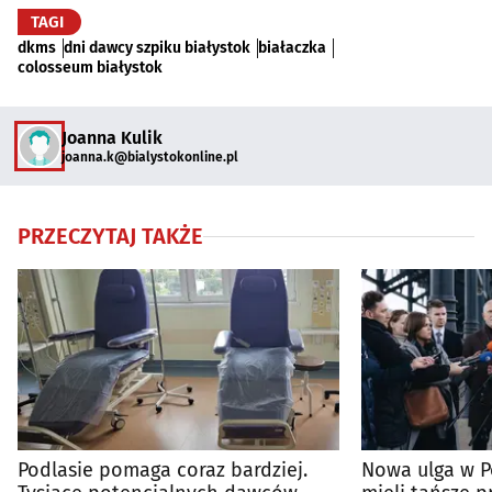
TAGI
dkms
dni dawcy szpiku białystok
białaczka
colosseum białystok
Joanna Kulik
joanna.k@bialystokonline.pl
PRZECZYTAJ TAKŻE
Podlasie pomaga coraz bardziej.
Nowa ulga w P