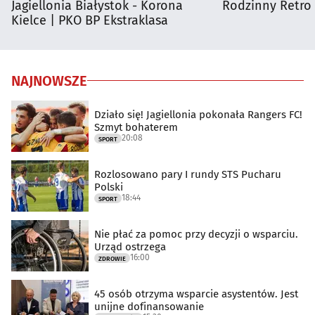
Jagiellonia Białystok - Korona
Rodzinny Retro 
Kielce | PKO BP Ekstraklasa
NAJNOWSZE
Działo się! Jagiellonia pokonała Rangers FC!
Szmyt bohaterem
20:08
SPORT
Rozlosowano pary I rundy STS Pucharu
Polski
18:44
SPORT
Nie płać za pomoc przy decyzji o wsparciu.
Urząd ostrzega
16:00
ZDROWIE
45 osób otrzyma wsparcie asystentów. Jest
unijne dofinansowanie