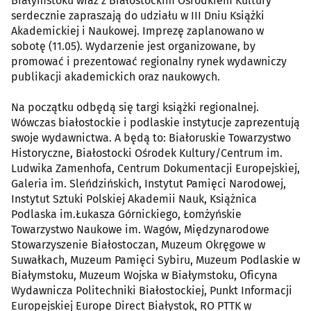
Białymstoku wraz z Białostockim Ośrodkiem Kultury
serdecznie zapraszają do udziału w III Dniu Książki
Akademickiej i Naukowej. Imprezę zaplanowano w
sobotę (11.05). Wydarzenie jest organizowane, by
promować i prezentować regionalny rynek wydawniczy
publikacji akademickich oraz naukowych.
Na początku odbędą się targi książki regionalnej.
Wówczas białostockie i podlaskie instytucje zaprezentują
swoje wydawnictwa. A będą to: Białoruskie Towarzystwo
Historyczne, Białostocki Ośrodek Kultury/Centrum im.
Ludwika Zamenhofa, Centrum Dokumentacji Europejskiej,
Galeria im. Sleńdzińskich, Instytut Pamięci Narodowej,
Instytut Sztuki Polskiej Akademii Nauk, Książnica
Podlaska im.Łukasza Górnickiego, Łomżyńskie
Towarzystwo Naukowe im. Wagów, Międzynarodowe
Stowarzyszenie Białostoczan, Muzeum Okręgowe w
Suwałkach, Muzeum Pamięci Sybiru, Muzeum Podlaskie w
Białymstoku, Muzeum Wojska w Białymstoku, Oficyna
Wydawnicza Politechniki Białostockiej, Punkt Informacji
Europejskiej Europe Direct Białystok, RO PTTK w