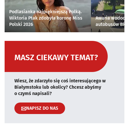
Podlasianka najpiękniejszą Polką.
Wiktoria Ptak zdobyła koronę Miss
Awaria wodocią
Polski 2026
autobusów BKM 
MASZ CIEKAWY TEMAT?
Wiesz, że zdarzyło się coś interesującego w
Białymstoku lub okolicy? Chcesz abyśmy
o czymś napisali?
NAPISZ DO NAS