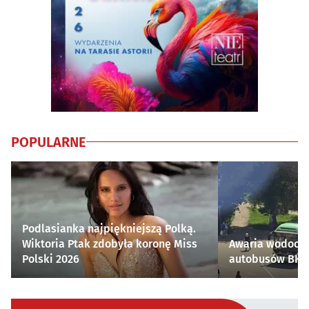
POPULARNE
Podlasianka najpiękniejszą Polką.
Wiktoria Ptak zdobyła koronę Miss
Awaria wodocią
Polski 2026
autobusów BKM 