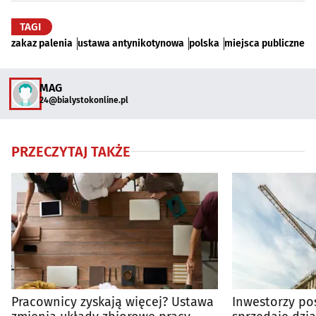
TAGI
zakaz palenia
ustawa antynikotynowa
polska
miejsca publiczne
MAG
24@bialystokonline.pl
PRZECZYTAJ TAKŻE
Pracownicy zyskają więcej? Ustawa
Inwestorzy pos