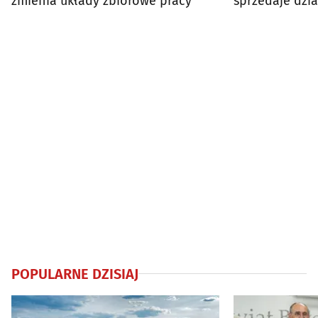
zmienia układy zbiorowe pracy
sprzedaje dzia
zł
POPULARNE DZISIAJ