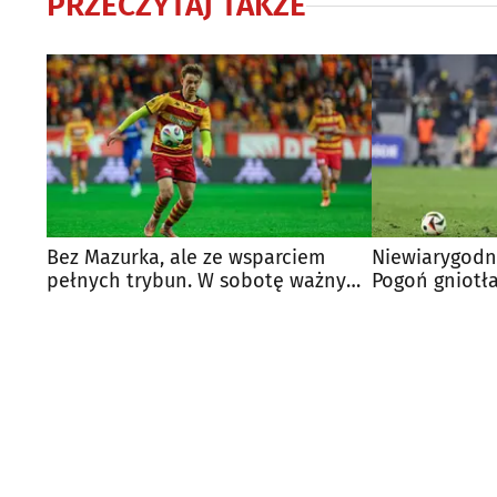
PRZECZYTAJ TAKŻE
Bez Mazurka, ale ze wsparciem
Niewiarygodn
pełnych trybun. W sobotę ważny
Pogoń gniotła,
mecz Jaga - Pogoń
triumfuje!