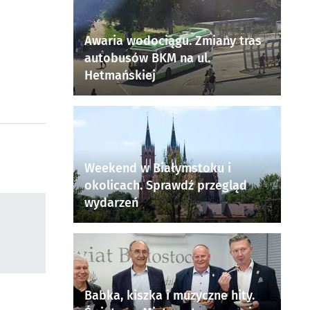
Awaria wodociągu. Zmiany tras
autobusów BKM na ul.
Hetmańskiej
Weekend w Białymstoku i
okolicach. Sprawdź przegląd
wydarzeń
Babka, kiszka i muzyczne hity.