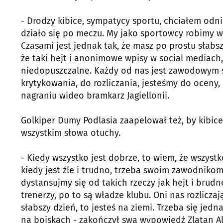
- Drodzy kibice, sympatycy sportu, chciałem odni
działo się po meczu. My jako sportowcy robimy ws
Czasami jest jednak tak, że masz po prostu słabsz
że taki hejt i anonimowe wpisy w social mediach,
niedopuszczalne. Każdy od nas jest zawodowym s
krytykowania, do rozliczania, jesteśmy do oceny,
nagraniu wideo bramkarz Jagiellonii.
Golkiper Dumy Podlasia zaapelował też, by kibic
wszystkim słowa otuchy.
- Kiedy wszystko jest dobrze, to wiem, że wszystk
kiedy jest źle i trudno, trzeba swoim zawodnikom
dystansujmy się od takich rzeczy jak hejt i brudne
trenerzy, po to są władze klubu. Oni nas rozlicz
słabszy dzień, to jesteś na ziemi. Trzeba się jedn
na boiskach - zakończył swą wypowiedź Zlatan A