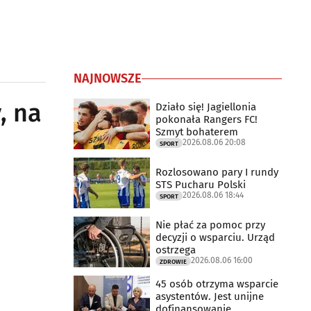
NAJNOWSZE
, na
Działo się! Jagiellonia
pokonała Rangers FC!
Szmyt bohaterem
2026.08.06 20:08
SPORT
Rozlosowano pary I rundy
STS Pucharu Polski
2026.08.06 18:44
SPORT
Nie płać za pomoc przy
decyzji o wsparciu. Urząd
ostrzega
2026.08.06 16:00
ZDROWIE
45 osób otrzyma wsparcie
asystentów. Jest unijne
dofinansowanie