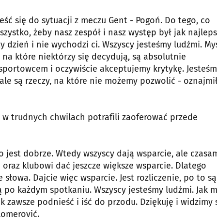
eść się do sytuacji z meczu Gent - Pogoń. Do tego, co
zystko, żeby nasz zespół i nasz występ był jak najleps
y dzień i nie wychodzi ci. Wszyscy jesteśmy ludźmi. Myś
 na które niektórzy się decydują, są absolutnie
portowcem i oczywiście akceptujemy krytykę. Jesteś
 ale są rzeczy, na które nie możemy pozwolić - oznajmi
e w trudnych chwilach potrafili zaoferować przede
o jest dobrze. Wtedy wszyscy dają wsparcie, ale czasam
 oraz klubowi dać jeszcze większe wsparcie. Dlatego
 słowa. Dajcie więc wsparcie. Jest rozliczenie, po to są
ają po każdym spotkaniu. Wszyscy jesteśmy ludźmi. Jak 
ak zawsze podnieść i iść do przodu. Dziękuję i widzimy 
lomerović.