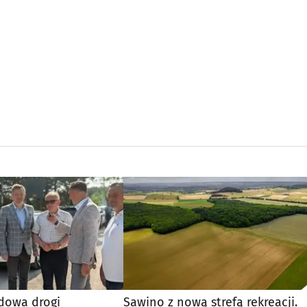
dowa drogi
Sawino z nową strefą rekreacji.