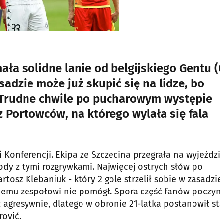
ała solidne lanie od belgijskiego Gentu (
sadzie może już skupić się na lidze, bo
 Trudne chwile po pucharowym występie
Portowców, na którego wylała się fala
 Konferencji. Ekipa ze Szczecina przegrała na wyjeździ
ody z tymi rozgrywkami. Najwięcej ostrych słów po
osz Klebaniuk - który 2 gole strzelił sobie w zasadzi
asnemu zespołowi nie pomógł. Spora część fanów poczy
z agresywnie, dlatego w obronie 21-latka postanowił s
ović.