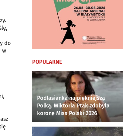
zy.
lę,
my do
ł w
POPULARNE
i,
Podlasianka najpiękniejszą
Polką. Wiktoria Ptak zdobyła
koronę Miss Polski 2026
masz
się