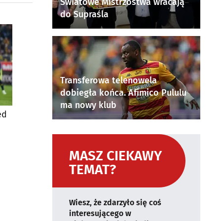
Światowe Mistrzostwa wracają
do Supraśla
Transferowa telenowela
dobiegła końca. Afimico Pululu
ma nowy klub
ed
MASZ CIEKAWY
TEMAT?
Wiesz, że zdarzyło się coś
interesującego w