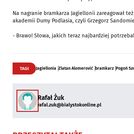
Na nagranie bramkarza Jagiellonii zareagował też
akademii Dumy Podlasia, czyli Grzegorz Sandomie
- Brawo! Słowa, jakich teraz najbardziej potrzeba
TAGI
Jagiellonia
Zlatan Alomerović
bramkarz
Pogoń Sz
Rafał Żuk
rafal.zuk@bialystokonline.pl