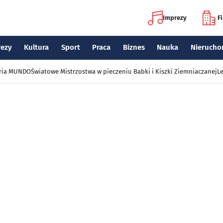
Imprezy
F
rezy
Kultura
Sport
Praca
Biznes
Nauka
Nierucho
eria MUNDO
Światowe Mistrzostwa w pieczeniu Babki i Kiszki Ziemniaczanej
Le