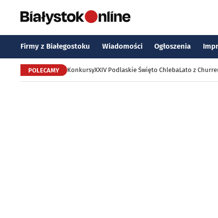
Firmy z Białegostoku
Wiadomości
Ogłoszenia
Imp
Konkursy
XXIV Podlaskie Święto Chleba
Lato z Churr
POLECAMY