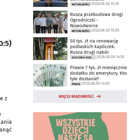
2026.08.06 15:30
AKTUALNOŚCI
Rusza przebudowa drogi
Ogrodniczki -
Nowodworce
2026.08.06 15:00
AKTUALNOŚCI
50 tys. zł na renowację
0:5)
podlaskich kapliczek.
Rusza drugi nabór
2026.08.06 14:30
KULTURA I ROZRYWKA
Prawie 7 tys. zł miesięcznie
dodatku do emerytury. Kto
tyle dostanie?
2026.08.06 14:00
PRACA
WIĘCEJ WIADOMOŚCI
e z
e
nania
tanąć