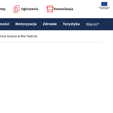
irmy
Ogłoszenia
Komunikacja
mości
Motoryzacja
Zdrowie
Turystyka
Więcej
tnie Granie w Nie Teatrze