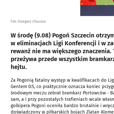
Fot: Grzegorz Chuczun
W środę (9.08) Pogoń Szczecin otrzym
w eliminacjach Ligi Konferencji i w za
rewanż nie ma większego znaczenia.
przeżywa przede wszystkim bramkarz 
hejtu.
Za Pogonią fatalny występ w kwalifikacach do Ligi
Gentem 0:5, co praktycznie oznacza koniec przyg
środowym meczu zebrał bramkarz Portowców - Bart
sam, a i przy pozostałych trafieniach wcale wł
golkipera Pogoni oceniła bardzo brutalnie i wręc
doświadczony w piłkarskich bojach Zlatan Alomer