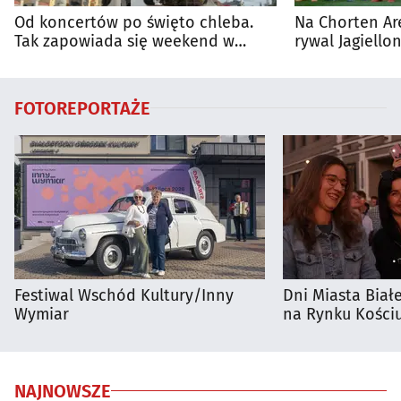
Od koncertów po święto chleba.
Na Chorten Ar
Tak zapowiada się weekend w
rywal Jagiellon
regionie
FOTOREPORTAŻE
Festiwal Wschód Kultury/Inny
Dni Miasta Biał
Wymiar
na Rynku Kościu
NAJNOWSZE