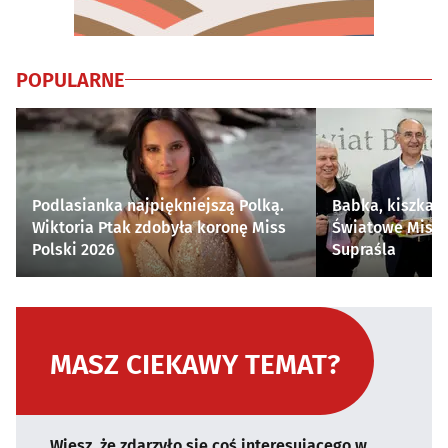
POPULARNE
Podlasianka najpiękniejszą Polką.
Babka, kiszka i
Wiktoria Ptak zdobyła koronę Miss
Światowe Mistr
Polski 2026
Supraśla
MASZ CIEKAWY TEMAT?
Wiesz, że zdarzyło się coś interesującego w