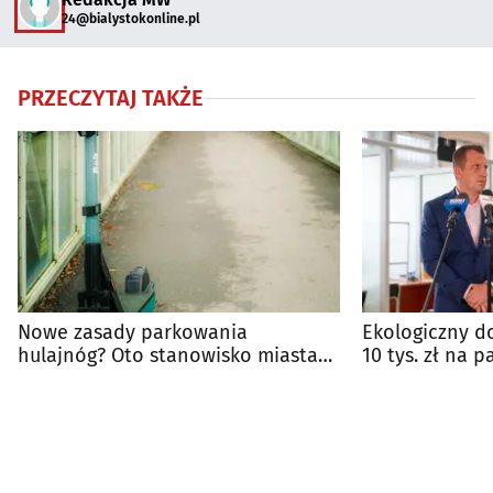
24@bialystokonline.pl
PRZECZYTAJ TAKŻE
Nowe zasady parkowania
Ekologiczny d
hulajnóg? Oto stanowisko miasta
10 tys. zł na 
na pomysł radnego
energii