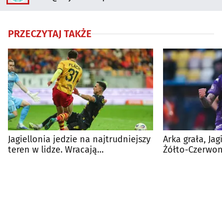
PRZECZYTAJ TAKŻE
Jagiellonia jedzie na najtrudniejszy
Arka grała, Jag
teren w lidze. Wracają
Żółto-Czerwon
kontuzjowani
wiceliderem