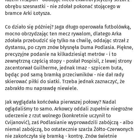
obrębu szesnastki - nie zdołał pokonać stojącego w
bramce Arki Łotysza.
Co działo się później? Jaga długo operowała futbolówką,
mocno obrzydzając ten mecz rywalom, dlatego Arka
zdołała przebudzić się tylko na chwilę, oddając strzał z
dystansu, po czym znów błysnęła Duma Podlasia. Piękne,
precyzyjne podanie na kilkadziesiąt metrów - i to
zewnętrzną częścią stopy - posłał Pospisil, z lewej strony
zacentorwał Guilherme, jednak Imaz - szpicem buta,
będąc pod samą bramką przeciwników - nie dał rady
skierować piłki do siatki. Trzeba jednak zaznaczyć, że
zabrakło mu naprawdę niewiele.
Jak wyglądała końcówka pierwszej połowy? Nadal
oglądaliśmy to samo. Arkowcy oddali zupełnie niegroźne
uderzenie z rzut wolnego (konkretnie uczynił to
Cvijanović), zaś Podlasianie wyprowadzili zabójczą - albo
niemal zabójczą, bo ostatecznie szarża Żółto-Czerwonych
nie zakończyła się bramką - kontrę. Znów świetnie