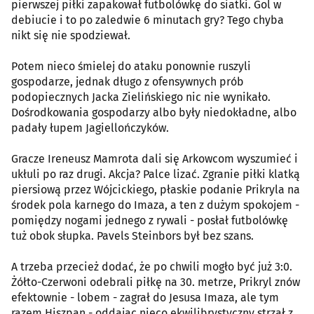
pierwszej piłki zapakował futbolówkę do siatki. Gol w
debiucie i to po zaledwie 6 minutach gry? Tego chyba
nikt się nie spodziewał.
Potem nieco śmielej do ataku ponownie ruszyli
gospodarze, jednak długo z ofensywnych prób
podopiecznych Jacka Zielińskiego nic nie wynikało.
Dośrodkowania gospodarzy albo były niedokładne, albo
padały łupem Jagiellończyków.
Gracze Ireneusz Mamrota dali się Arkowcom wyszumieć i
ukłuli po raz drugi. Akcja? Palce lizać. Zgranie piłki klatką
piersiową przez Wójcickiego, płaskie podanie Prikryla na
środek pola karnego do Imaza, a ten z dużym spokojem -
pomiędzy nogami jednego z rywali - posłał futbolówkę
tuż obok słupka. Pavels Steinbors był bez szans.
A trzeba przecież dodać, że po chwili mogło być już 3:0.
Żółto-Czerwoni odebrali piłkę na 30. metrze, Prikryl znów
efektownie - lobem - zagrał do Jesusa Imaza, ale tym
razem Hiszpan - oddając nieco ekwilibrystyczny strzał z