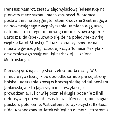
Ireneusz Mamrot, zestawiając wyjściową jedenastkę na
pierwszy mecz sezonu, nieco zaskoczył. W bramce
postawił nie na ściągnięte latem Krsevana Santiniego, a
na powracającego z wypożyczenia Damiana Węglarza,
natomiast rolę regulaminowego młodzieżowca spełnił
Bartosz Bida (spekulowało się, że na pojedynek z Arką
wyjdzie Karol Struski). Od razu zobaczyliśmy też na
murawie gwiazdę ligi czeskiej - czyli Tomasa Prikryla -
oraz czołowego snajpera ligi serbskiej - Ognjena
Mudrinskiego.
Pierwszą groźną akcję stworzyli sobie Arkowcy. W 5.
minucie rywalizacji - po dośrodkowaniu z prawej strony
boiska - uderzenie głową w boczną siatkę oddał bowiem
Jankowski, ale to Jaga szybciej cieszyła się z
prowadzenia. Już chwilę później długie podanie z linii
defensywnej otrzymał Jesus Imaz, który następnie zagrał
płasko w pole karne. Wstrzelenie to wykorzystał Bartosz
Bida. Rozpędzony 18-latek wbiegł na 6. metr i strzałem z