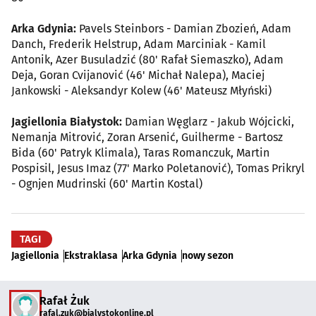
Arka Gdynia:
Pavels Steinbors - Damian Zbozień, Adam
Danch, Frederik Helstrup, Adam Marciniak - Kamil
Antonik, Azer Busuladzić (80' Rafał Siemaszko), Adam
Deja, Goran Cvijanović (46' Michał Nalepa), Maciej
Jankowski - Aleksandyr Kolew (46' Mateusz Młyński)
Jagiellonia Białystok:
Damian Węglarz - Jakub Wójcicki,
Nemanja Mitrović, Zoran Arsenić, Guilherme - Bartosz
Bida (60' Patryk Klimala), Taras Romanczuk, Martin
Pospisil, Jesus Imaz (77' Marko Poletanović), Tomas Prikryl
- Ognjen Mudrinski (60' Martin Kostal)
TAGI
Jagiellonia
Ekstraklasa
Arka Gdynia
nowy sezon
Rafał Żuk
rafal.zuk@bialystokonline.pl