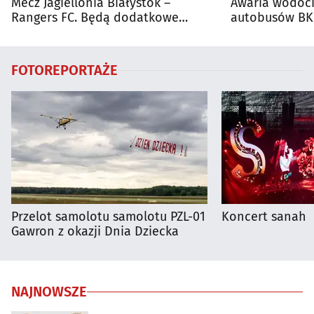
Mecz Jagiellonia Białystok –
Awaria wodoci
Rangers FC. Będą dodatkowe
autobusów BKM
autobusy dla kibiców
FOTOREPORTAŻE
Przelot samolotu samolotu PZL-01
Koncert sanah
Gawron z okazji Dnia Dziecka
NAJNOWSZE