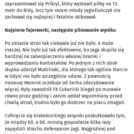
zaprezentował się Prikryl, który wystawił piłkę na 13.
metr do Bidy, lecz tym razem młody Jagiellończyk nie
zachował się najlepiej i fatalnie skiksował.
Najpierw fajerwerki, następnie pilnowanie wyniku
Po zmianie stron tak ciekawie już nie było. A może
inaczej. Nie było już tak efektownie, bo Jaga skupiła się
bardziej na zabezpieczeniu własnej bramki i
wyprowadzaniu kontrataków. Po jednym z nich obok
słupka uderzył Mudrinski, dla którego tak ogólnie starcie
w Gdyni nie było szczególnie udane. Z pewnością
Ireneusz Mamrot oczekuje od Serba zdecydowanie
więcej. Były zawodnik FK Cukaricki biegał po murawie
równo przez godzinę i zanim oddał wspomniany przed
chwilą strzał, trudno było go dostrzec na placu zmagań.
Cofnięcie się białostockiego zespołu poskutkowało tym,
że między 60. a 68. minutą gospodarze kilka razy
napędzili strachu defensorom Jagi. Najgroźniej pod