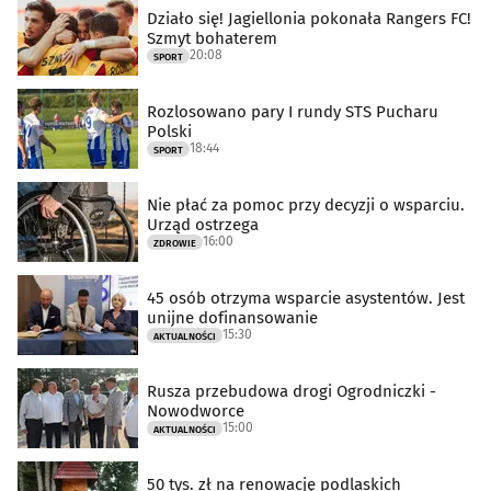
Działo się! Jagiellonia pokonała Rangers FC!
Szmyt bohaterem
20:08
SPORT
Rozlosowano pary I rundy STS Pucharu
Polski
18:44
SPORT
Nie płać za pomoc przy decyzji o wsparciu.
Urząd ostrzega
16:00
ZDROWIE
45 osób otrzyma wsparcie asystentów. Jest
unijne dofinansowanie
15:30
AKTUALNOŚCI
Rusza przebudowa drogi Ogrodniczki -
Nowodworce
15:00
AKTUALNOŚCI
50 tys. zł na renowację podlaskich