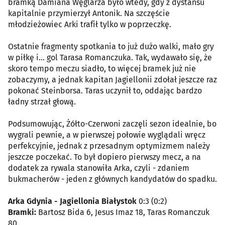
bramką Damiana Węglarza było wtedy, gdy z dystansu
kapitalnie przymierzył Antonik. Na szczęście
młodzieżowiec Arki trafił tylko w poprzeczkę.
Ostatnie fragmenty spotkania to już dużo walki, mało gry
w piłkę i… gol Tarasa Romanczuka. Tak, wydawało się, że
skoro tempo meczu siadło, to więcej bramek już nie
zobaczymy, a jednak kapitan Jagiellonii zdołał jeszcze raz
pokonać Steinborsa. Taras uczynił to, oddając bardzo
ładny strzał głową.
Podsumowując, Żółto-Czerwoni zaczęli sezon idealnie, bo
wygrali pewnie, a w pierwszej połowie wyglądali wręcz
perfekcyjnie, jednak z przesadnym optymizmem należy
jeszcze poczekać. To był dopiero pierwszy mecz, a na
dodatek za rywala stanowiła Arka, czyli - zdaniem
bukmacherów - jeden z głównych kandydatów do spadku.
Arka Gdynia - Jagiellonia Białystok
0:3 (0:2)
Bramki:
Bartosz Bida 6, Jesus Imaz 18, Taras Romanczuk
80