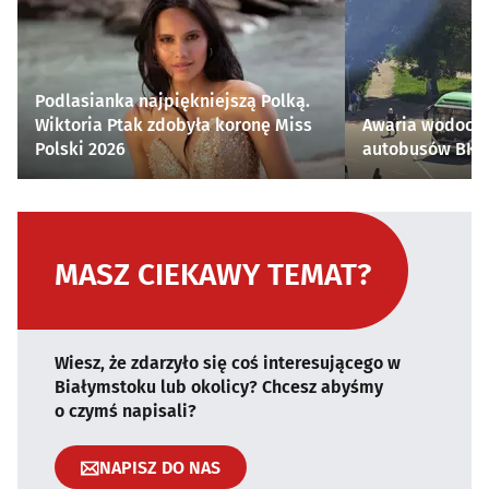
Podlasianka najpiękniejszą Polką.
Wiktoria Ptak zdobyła koronę Miss
Awaria wodocią
Polski 2026
autobusów BKM 
MASZ CIEKAWY TEMAT?
Wiesz, że zdarzyło się coś interesującego w
Białymstoku lub okolicy? Chcesz abyśmy
o czymś napisali?
NAPISZ DO NAS