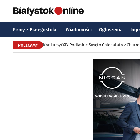
Firmy z Białegostoku
Wiadomości
Ogłoszenia
Imp
Konkursy
XXIV Podlaskie Święto Chleba
Lato z Churr
POLECAMY