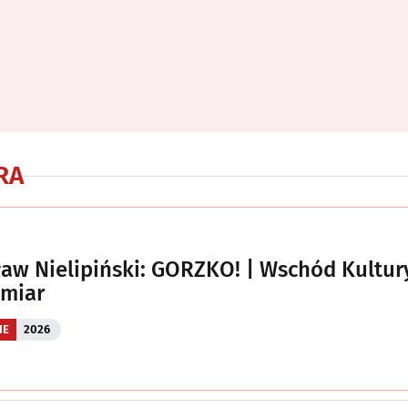
RA
aw Nielipiński: GORZKO! | Wschód Kultur
ymiar
IE
2026