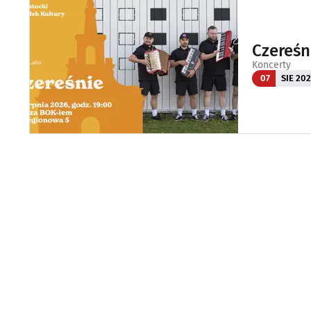
Czereśn
Koncerty
07
SIE 20