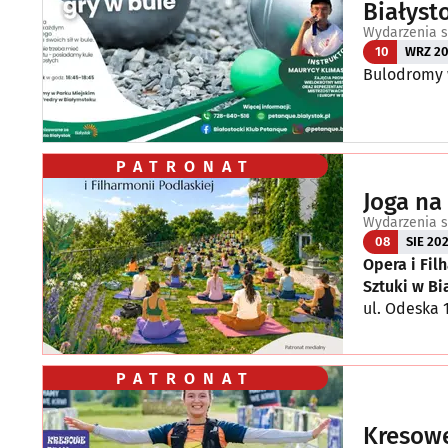
Białyst
Wydarzenia s
10
WRZ 2
Bulodromy w
PATRONAT
Joga na
Wydarzenia s
08
SIE 20
Opera i Fil
Sztuki w B
ul. Odeska 
PATRONAT
Kresowe