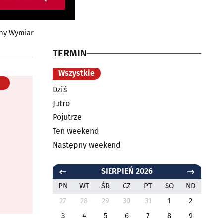
nny Wymiar
TERMIN
Wszystkie
Dziś
Jutro
Pojutrze
Ten weekend
Następny weekend
SIERPIEŃ 2026
PN
WT
ŚR
CZ
PT
SO
ND
27
28
29
30
31
1
2
3
4
5
6
7
8
9