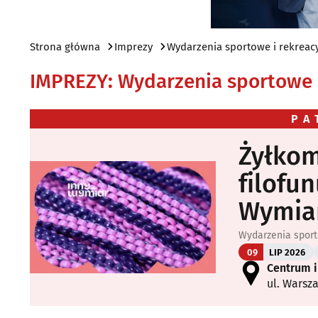
Strona główna
Imprezy
Wydarzenia sportowe i rekreac
IMPREZY
:
Wydarzenia sportowe i
PA
Żyłkom
filofu
Wymia
Wydarzenia sport
09
LIP 2026
Centrum 
ul. Warsz