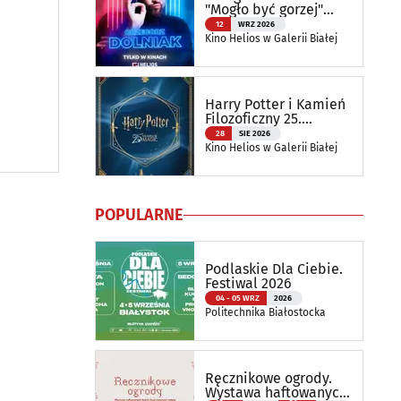
"Mogło być gorzej"
Stand up | Helios na
12
WRZ 2026
Scenie
Kino Helios w Galerii Białej
Harry Potter i Kamień
Filozoficzny 25.
rocznica premiery |
28
SIE 2026
Helios RePlay
Kino Helios w Galerii Białej
POPULARNE
Podlaskie Dla Ciebie.
Festiwal 2026
04 - 05 WRZ
2026
Politechnika Białostocka
Ręcznikowe ogrody.
Wystawa haftowanych