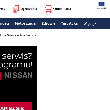
irmy
Ogłoszenia
Komunikacja
mości
Motoryzacja
Zdrowie
Turystyka
Więcej
tnie Granie w Nie Teatrze