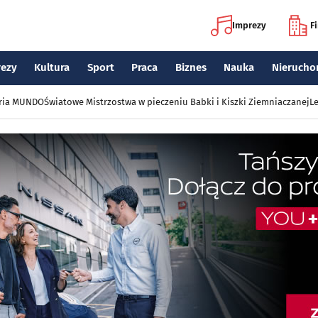
Imprezy
F
rezy
Kultura
Sport
Praca
Biznes
Nauka
Nierucho
eria MUNDO
Światowe Mistrzostwa w pieczeniu Babki i Kiszki Ziemniaczanej
Le