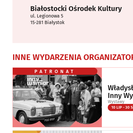
Białostocki Ośrodek Kultury
ul. Legionowa 5
15-281 Białystok
INNE WYDARZENIA ORGANIZATO
PATRONAT
Władysł
Inny W
Wystawy
10 LIP - 30 S