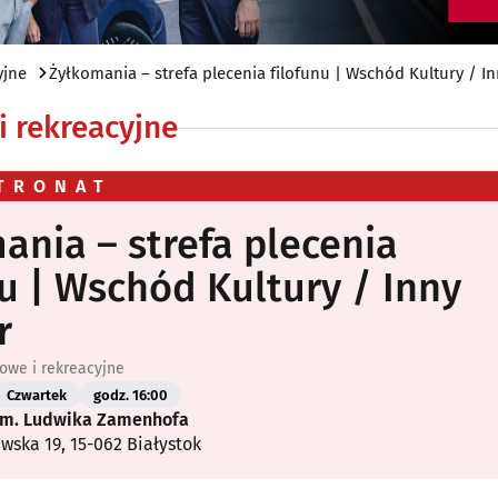
yjne
Żyłkomania – strefa plecenia filofunu | Wschód Kultury / I
 rekreacyjne
TRONAT
ania – strefa plecenia
nu | Wschód Kultury / Inny
r
owe i rekreacyjne
Czwartek
godz. 16:00
im. Ludwika Zamenhofa
awska 19, 15-062 Białystok