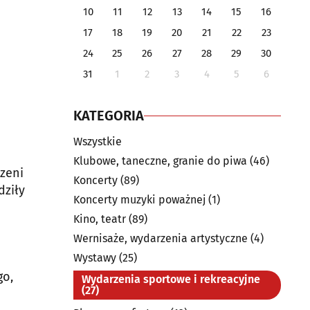
10
11
12
13
14
15
16
17
18
19
20
21
22
23
24
25
26
27
28
29
30
31
1
2
3
4
5
6
KATEGORIA
Wszystkie
Klubowe, taneczne, granie do piwa
(46)
zeni
Koncerty
(89)
dziły
Koncerty muzyki poważnej
(1)
Kino, teatr
(89)
Wernisaże, wydarzenia artystyczne
(4)
Wystawy
(25)
go,
Wydarzenia sportowe i rekreacyjne
(27)