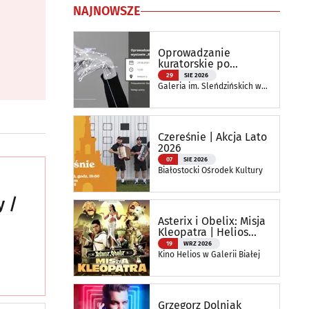
NAJNOWSZE
Oprowadzanie
kuratorskie po
wystawie
29
SIE 2026
„Reinterpretacje”
Galeria im. Sleńdzińskich w
Białymstoku
Czereśnie | Akcja Lato
2026
07
SIE 2026
Białostocki Ośrodek Kultury
y /
Asterix i Obelix: Misja
Kleopatra | Helios
RePlay
19
WRZ 2026
Kino Helios w Galerii Białej
Grzegorz Dolniak