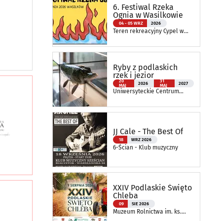
6. Festiwal Rzeka
Ognia w Wasilkowie
04 - 05 WRZ
2026
Teren rekreacyjny Cypel w
Wasilkowie
Ryby z podlaskich
rzek i jezior
20
31
2026
2027
MAJ
MAJ
Uniwersyteckie Centrum
Przyrodnicze im. Prof.
Andrzeja Myrchy
JJ Cale - The Best Of
18
WRZ 2026
6-Ścian - Klub muzyczny
XXIV Podlaskie Święto
Chleba
09
SIE 2026
Muzeum Rolnictwa im. ks.
Krzysztofa Kluka w