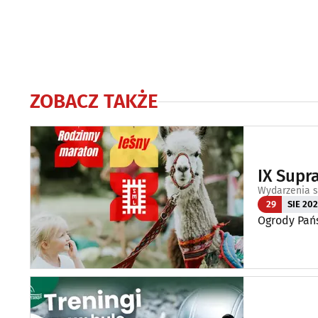
ZOBACZ TAKŻE
IX Supr
Wydarzenia s
29
SIE 20
Ogrody Pań