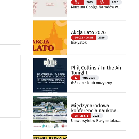
tkanin inspirowanych
13
31
2025
2026
LIS
SIE
naturą
Muzeum Obojga Narodów w
Bielsku Podlaskim Oddział
Muzeum Podlaskiego w
Białymstoku
Akcja Lato 2026
26 CZE - 06 SIE
2026
Białystok
Phil Collins / In the Air
Tonight
12
WRZ 2026
6-Ścian - Klub muzyczny
Międzynarodowa
konferencja naukowa
ATEE Annual
25 - 28 SIE
2026
Conference 2026
Uniwersytet w Białymstoku.
Wydział Nauk o Edukacji