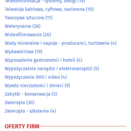
Telekomunikacja - systemy, usługi
(15)
Prace wodne i melioracyjne
(7)
Telewizja kablowa, cyfrowa, naziemna
(10)
Tworzywa sztuczne
(11)
Prace wysokościowe
(14)
Weterynarze
(28)
Prace ziemne i uzbrajania terenu
(22)
Wideofilmowanie
(20)
Wody mineralne i napoje - producenci, hurtownie
(4)
Pralnie
(27)
Wydawnictwa
(19)
Wyposażenie gastronomii i hoteli
(4)
Rzemiosło artystyczne
(15)
Wypożyczalnie narzędzi i elektronarzędzi
(5)
Wypożyczanie DVD i video
(4)
Spawalnictwo
(16)
Wywóz nieczystości i śmieci
(9)
Sprzątanie
(44)
Zabytki - konserwacja
(3)
Zwierzęta
(30)
Sprzęt RTV, AGD - naprawa, montaż
(27)
Zwierzęta - szkolenie
(4)
Surowce wtórne - skup, sprzedaż
(21)
OFERTY FIRM