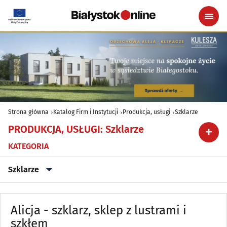
Strona główna
Katalog Firm i Instytucji
Produkcja, usługi
Szklarze
PRODUKCJA, USŁUGI
:
Szklarze
KATEGORIA
Szklarze
Archiwizacja dokumentów
(3)
Alicja - szklarz, sklep z lustrami i
Astrologia, wróżby, ezoteryka
szkłem
(0)