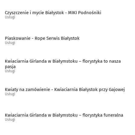
Szklarze
(13)
Czyszczenie i mycie Białystok - MIKI Podnośniki
Usługi
Ślusarstwo
(15)
Tapicerzy
(23)
Piaskowanie - Rope Serwis Białystok
Usługi
Telefony - naprawa
(9)
Kwiaciarnia Girlanda w Białymstoku – florystyka to nasza
pasja
Telekomunikacja - systemy, usługi
(15)
Usługi
Telewizja kablowa, cyfrowa, naziemna
(10)
Kwiaty na zamówienie - Kwiaciarnia Białystok przy Gajowej
Usługi
Tworzywa sztuczne
(11)
Weterynarze
(28)
Kwiaciarnia Girlanda w Białymstoku – florystyka funeralna
Usługi
Wideofilmowanie
(20)