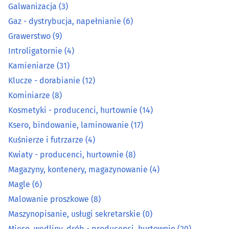
Galwanizacja
(3)
Kosmetyki - producenci, hurtownie
(14)
Gaz - dystrybucja, napełnianie
(6)
Grawerstwo
(9)
Ksero, bindowanie, laminowanie
(17)
Introligatornie
(4)
Kamieniarze
(31)
Kuśnierze i futrzarze
(4)
Klucze - dorabianie
(12)
Kwiaty - producenci, hurtownie
(8)
Kominiarze
(8)
Kosmetyki - producenci, hurtownie
(14)
Magazyny, kontenery, magazynowanie
(4)
Ksero, bindowanie, laminowanie
(17)
Kuśnierze i futrzarze
(4)
Magle
(6)
Kwiaty - producenci, hurtownie
(8)
Magazyny, kontenery, magazynowanie
(4)
Malowanie proszkowe
(8)
Magle
(6)
Maszynopisanie, usługi sekretarskie
(0)
Malowanie proszkowe
(8)
Maszynopisanie, usługi sekretarskie
(0)
Mięso, wędliny, drób - producenci, hurtownie
(20)
Mięso, wędliny, drób - producenci, hurtownie
(20)