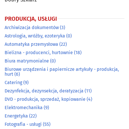
Energetyka
(22)
PRODUKCJA, USŁUGI
Fotografia - usługi
(55)
Archiwizacja dokumentów
(3)
Galwanizacja
(3)
Astrologia, wróżby, ezoteryka
(0)
Automatyka przemysłowa
(22)
Gaz - dystrybucja, napełnianie
(6)
Bielizna - producenci, hurtownie
(18)
Biura matrymonialne
(0)
Grawerstwo
(9)
Biurowe urządzenia i papiernicze artykuły - produkcja,
hurt
(6)
Introligatornie
(4)
Catering
(9)
Dezynfekcja, dezynsekcja, deratyzacja
(11)
Kamieniarze
(31)
DVD - produkcja, sprzedaż, kopiowanie
(4)
Elektromechanika
(9)
Klucze - dorabianie
(12)
Energetyka
(22)
Kominiarze
(8)
Fotografia - usługi
(55)