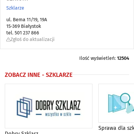
Szklarze
Automatyka przemysłowa
(22)
ul. Bema 11/19, 19A
15-369 Białystok
Bielizna - producenci, hurtownie
(18)
tel. 501 237 866
Zgłoś do aktualizacji
Biura matrymonialne
(0)
Biurowe urządzenia i papiernicze artykuły - produkcja,
Ilość wyświetleń:
12504
hurt
(6)
ZOBACZ INNE -
SZKLARZE
Catering
(9)
Dezynfekcja, dezynsekcja, deratyzacja
(11)
DVD - produkcja, sprzedaż, kopiowanie
(4)
Elektromechanika
(9)
Sprawa dla szk
Dobry Szklarz