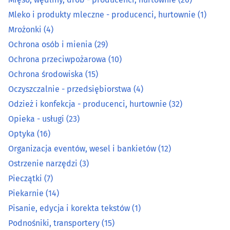
Mleko i produkty mleczne - producenci, hurtownie
(1)
Mleko i produkty mleczne - producenci, hurtownie
(1)
Mrożonki
(4)
Ochrona osób i mienia
(29)
Mrożonki
(4)
Ochrona przeciwpożarowa
(10)
Ochrona osób i mienia
(29)
Ochrona środowiska
(15)
Oczyszczalnie - przedsiębiorstwa
(4)
Ochrona przeciwpożarowa
(10)
Odzież i konfekcja - producenci, hurtownie
(32)
Opieka - usługi
(23)
Ochrona środowiska
(15)
Optyka
(16)
Organizacja eventów, wesel i bankietów
(12)
Oczyszczalnie - przedsiębiorstwa
(4)
Ostrzenie narzędzi
(3)
Odzież i konfekcja - producenci, hurtownie
(32)
Pieczątki
(7)
Piekarnie
(14)
Opieka - usługi
(23)
Pisanie, edycja i korekta tekstów
(1)
Podnośniki, transportery
(15)
Optyka
(16)