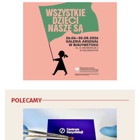
Wody mineralne i napoje - producenci, hurtownie
(4)
Wydawnictwa
(19)
Wyposażenie gastronomii i hoteli
(4)
Wypożyczalnie narzędzi i elektronarzędzi
(5)
Wypożyczanie DVD i video
(4)
Wywóz nieczystości i śmieci
(9)
POLECAMY
Zabytki - konserwacja
(3)
Zwierzęta
(30)
Zwierzęta - szkolenie
(4)