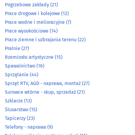
Pogrzebowe zakłady
(21)
Prace drogowe i kolejowe
(12)
Organizacja eventów, wesel i bankietów
(12)
Prace wodne i melioracyjne
(7)
Ostrzenie narzędzi
(3)
Prace wysokościowe
(14)
Prace ziemne i uzbrajania terenu
(22)
Pieczątki
(7)
Pralnie
(27)
Rzemiosło artystyczne
(15)
Piekarnie
(14)
Spawalnictwo
(16)
Sprzątanie
(44)
Pisanie, edycja i korekta tekstów
(1)
Sprzęt RTV, AGD - naprawa, montaż
(27)
Podnośniki, transportery
(15)
Surowce wtórne - skup, sprzedaż
(21)
Szklarze
(13)
Pogrzebowe zakłady
(21)
Ślusarstwo
(15)
Tapicerzy
(23)
Prace drogowe i kolejowe
(12)
Telefony - naprawa
(9)