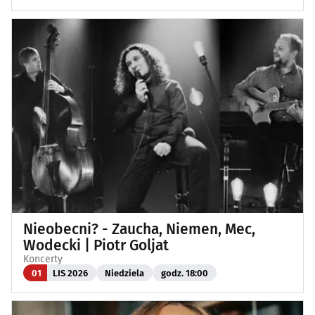
Nieobecni? - Zaucha, Niemen, Mec,
Wodecki | Piotr Goljat
Koncerty
01
LIS 2026
Niedziela
godz. 18:00