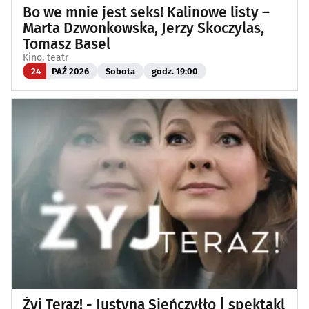
Bo we mnie jest seks! Kalinowe listy –
Marta Dzwonkowska, Jerzy Skoczylas,
Tomasz Basel
Kino, teatr
24
PAŹ 2026
Sobota
godz. 19:00
Żyj Teraz! - Justyna Sieńczyłło | spektakl