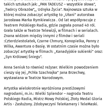
takich sztukach jak: „PAN TADEUSZ – wszystkie słowa”,
„Twórcy Obrazów”,„ Udręka Życia”. Najnowsza sztuka w
której można zobaczyć artystkę to „Ułani” autorstwa
Jarosława Marka Rymkiewicza . Od lat współpracuje z
Teatrem Polskiego Radia, gdzie zagrała ponad 40 ról.
Grała także w Teatrze Telewizji, w filmach i w serialach.
Znana widzom między innymi z filmów i seriali
:Czterdziestolatek, Czarne Chmury, Konopielka, Panny z
Wilka, Awantura o Basię. W ostatnim czasie można było
zobaczyć artystkę w filmach: „Kanadyjskie sukienki” oraz:
„Syn Królowej Śniegu”.
Anna Seniuk to również reżyser. Wielkim powodzeniem
cieszy się Jej „Pchła Szachrajka” Jana Brzechwy,
wystawiana w Teatrze Narodowym.
Artystka wielokrotnie wyróżniona prestiżowymi
nagrodami, m.in.: Wielki Splendor – nagroda Teatru
Polskiego Radia, Mistrz Mowy Polskiej, Złoty Medal Gloria
Artis - Zasłużony. Zdobywczyni TeleKamery i TeleMaski.