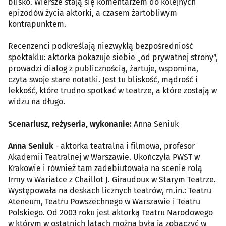
blisko. Wiersze stają się komentarzem do kolejnych
epizodów życia aktorki, a czasem żartobliwym
kontrapunktem.
Recenzenci podkreślają niezwykłą bezpośredniość
spektaklu: aktorka pokazuje siebie „od prywatnej strony”,
prowadzi dialog z publicznością, żartuje, wspomina,
czyta swoje stare notatki. Jest tu bliskość, mądrość i
lekkość, które trudno spotkać w teatrze, a które zostają w
widzu na długo.
Scenariusz, reżyseria, wykonanie:
Anna Seniuk
Anna Seniuk
- aktorka teatralna i filmowa, profesor
Akademii Teatralnej w Warszawie. Ukończyła PWST w
Krakowie i również tam zadebiutowała na scenie rolą
Irmy w Wariatce z Chaillot J. Giraudoux w Starym Teatrze.
Występowała na deskach licznych teatrów, m.in.: Teatru
Ateneum, Teatru Powszechnego w Warszawie i Teatru
Polskiego. Od 2003 roku jest aktorką Teatru Narodowego
w którym w ostatnich latach można byłą ją zobaczyć w