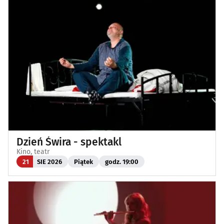
Dzień Świra - spektakl
Kino, teatr
21
SIE 2026
Piątek
godz. 19:00