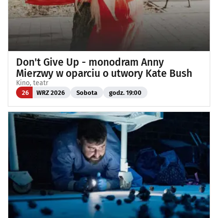
Don't Give Up - monodram Anny
Mierzwy w oparciu o utwory Kate Bush
Kino, teatr
26
WRZ 2026
Sobota
godz. 19:00