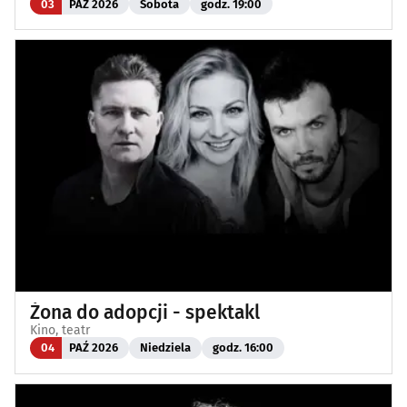
03
PAŹ 2026
Sobota
godz. 19:00
Żona do adopcji - spektakl
Kino, teatr
04
PAŹ 2026
Niedziela
godz. 16:00