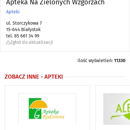
Apteka Na Zielonych Wzgórzach
Ambulatoria
(8)
Apteki
Angiologia
ul. Storczykowa 7
(5)
15-644 Białystok
tel. 85 661 34 99
Apteki
(92)
Zgłoś do aktualizacji
Audiologia
(5)
Ilość wyświetleń:
11330
Chirurgia
(47)
ZOBACZ INNE -
APTEKI
Chirurgia dziecięca
(4)
Chirurgia plastyczna
(3)
Choroby piersi
(6)
Choroby płuc i gruźlica
(5)