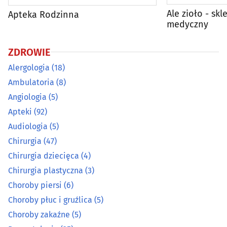
Ale zioło - skl
Apteka Rodzinna
Choroby zakaźne
(5)
medyczny
Dermatologia
(25)
ZDROWIE
Alergologia
(18)
Diabetologia
(11)
Ambulatoria
(8)
Angiologia
(5)
Diagnostyka obrazowa
(23)
Apteki
(92)
Dietetyka, zdrowa żywność
(26)
Audiologia
(5)
Chirurgia
(47)
Endokrynologia
(16)
Chirurgia dziecięca
(4)
Chirurgia plastyczna
(3)
Farmaceutyka - hurt
(5)
Choroby piersi
(6)
Choroby płuc i gruźlica
(5)
Foniatria
(9)
Choroby zakaźne
(5)
Gastroenterologia
(8)