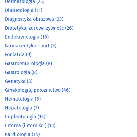
Dermatologia
(25)
Diabetologia
(11)
Gastrologia
(8)
Diagnostyka obrazowa
(23)
Dietetyka, zdrowa żywność
(26)
Genetyka
(3)
Endokrynologia
(16)
Farmaceutyka - hurt
(5)
Ginekologia, położnictwo
(46)
Foniatria
(9)
Hematologia
(6)
Gastroenterologia
(8)
Gastrologia
(8)
Hepatologia
(7)
Genetyka
(3)
Ginekologia, położnictwo
(46)
Implantologia
(15)
Hematologia
(6)
Hepatologia
(7)
Interna (interniści)
(13)
Implantologia
(15)
Kardiologia
(14)
Interna (interniści)
(13)
Kardiologia
(14)