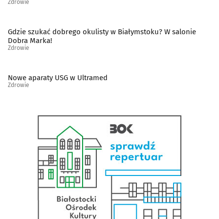
Zdrowie
Protetyczne usługi
(53)
Psychiatria, psychologia, psychoterapia
(82)
Gdzie szukać dobrego okulisty w Białymstoku? W salonie
Dobra Marka!
Zdrowie
Rehabilitacja, fizjoterapia
(77)
Nowe aparaty USG w Ultramed
Reumatologia
(11)
Zdrowie
Sklepy zielarsko-medyczne
(13)
Stomatologia
(182)
Szkoły rodzenia
(5)
Szpitale
(8)
Urologia
(10)