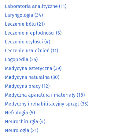
Laboratoria analityczne
(11)
Laboratoria analityczne
(11)
Laryngologia
(34)
Laryngologia
(34)
Leczenie bólu
(21)
Leczenie niepłodności
(3)
Leczenie bólu
(21)
Leczenie otyłości
(4)
Leczenie niepłodności
(3)
Leczenie uzależnień
(11)
Logopedia
(25)
Leczenie otyłości
(4)
Medycyna estetyczna
(39)
Medycyna naturalna
(30)
Leczenie uzależnień
(11)
Medycyna pracy
(12)
Medyczna aparatura i materiały
(16)
Logopedia
(25)
Medyczny i rehabilitacyjny sprzęt
(35)
Medycyna estetyczna
(39)
Nefrologia
(5)
Neurochirurgia
(4)
Medycyna naturalna
(30)
Neurologia
(21)