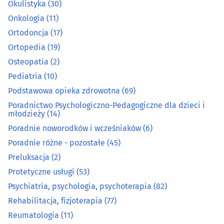
Okulistyka
(30)
Medycyna pracy
(12)
Onkologia
(11)
Ortodoncja
(17)
Medyczna aparatura i materiały
(16)
Ortopedia
(19)
Osteopatia
(2)
Medyczny i rehabilitacyjny sprzęt
(35)
Pediatria
(10)
Nefrologia
(5)
Podstawowa opieka zdrowotna
(69)
Poradnictwo Psychologiczno-Pedagogiczne dla dzieci i
Neurochirurgia
(4)
młodzieży
(14)
Poradnie noworodków i wcześniaków
(6)
Neurologia
(21)
Poradnie różne - pozostałe
(45)
Preluksacja
(2)
Okulistyka
(30)
Protetyczne usługi
(53)
Psychiatria, psychologia, psychoterapia
(82)
Onkologia
(11)
Rehabilitacja, fizjoterapia
(77)
Ortodoncja
(17)
Reumatologia
(11)