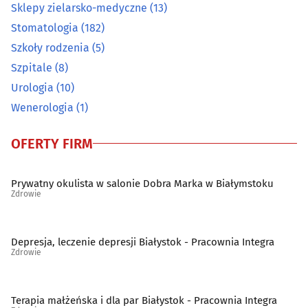
Sklepy zielarsko-medyczne
(13)
Ortopedia
(19)
Stomatologia
(182)
Szkoły rodzenia
(5)
Osteopatia
(2)
Szpitale
(8)
Urologia
(10)
Pediatria
(10)
Wenerologia
(1)
Podstawowa opieka zdrowotna
(69)
OFERTY FIRM
Poradnictwo Psychologiczno-Pedagogiczne dla dzieci i
młodzieży
(14)
Prywatny okulista w salonie Dobra Marka w Białymstoku
Zdrowie
Poradnie noworodków i wcześniaków
(6)
Depresja, leczenie depresji Białystok - Pracownia Integra
Poradnie różne - pozostałe
(45)
Zdrowie
Preluksacja
(2)
Terapia małżeńska i dla par Białystok - Pracownia Integra