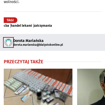
wolności.
TAGI
cba
handel lekami
zatrzymania
Dorota Mariańska
dorota.marianska@bialystokonline.pl
PRZECZYTAJ TAKŻE