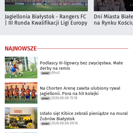
Jagiellonia Białystok - Rangers FC
Dni Miasta Biał
| III Runda Kwalifikacji Ligi Europy
na Rynku Kościu
NAJNOWSZE
Podlascy III-ligowcy bez zwycięstwa. Małe
derby na remis
09:43
SPORT
Na Chorten Arenę zawita ulubiony rywal
Jagiellonii. Pora na hit kolejki
2026.08.08 15:18
SPORT
Udało się! Kibice zebrali pieniądze na mural
Żubrów Białystok
2026.08.08 09:16
SPORT