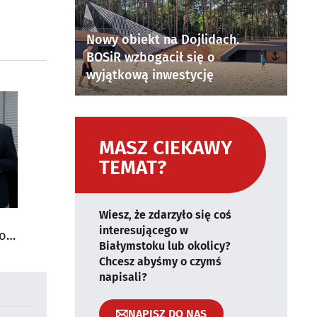
Nowy obiekt na Dojlidach.
BOSiR wzbogacił się o
wyjątkową inwestycję
MASZ CIEKAWY
TEMAT?
Wiesz, że zdarzyło się coś
interesującego w
do
Białymstoku lub okolicy?
Chcesz abyśmy o czymś
napisali?
NAPISZ DO NAS