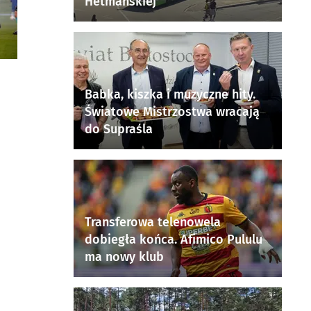
Hetmańskiej
Babka, kiszka i muzyczne hity.
Światowe Mistrzostwa wracają
do Supraśla
Transferowa telenowela
dobiegła końca. Afimico Pululu
ma nowy klub