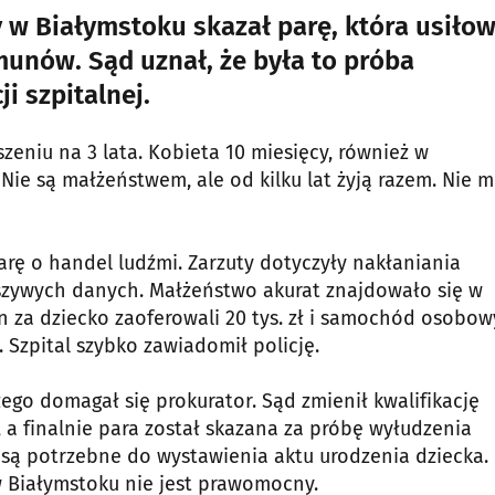
 w Białymstoku skazał parę, która usiło
nów. Sąd uznał, że była to próba
 szpitalnej.
zeniu na 3 lata. Kobieta 10 miesięcy, również w
. Nie są małżeństwem, ale od kilku lat żyją razem. Nie 
rę o handel ludźmi. Zarzuty dotyczyły nakłaniania
zywych danych. Małżeństwo akurat znajdowało się w
an za dziecko zaoferowali 20 tys. zł i samochód osobow
o. Szpital szybko zawiadomił policję.
zego domagał się prokurator. Sąd zmienił kwalifikację
 a finalnie para został skazana za próbę wyłudzenia
są potrzebne do wystawienia aktu urodzenia dziecka.
 Białymstoku nie jest prawomocny.