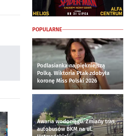
POPULARNE
Podlasianka najpiękniejszą
Polką. Wiktoria Ptak zdobyła
koronę Miss Polski 2026
Awaria wodociągu. Zmiany tras
autobusów BKM na ul.