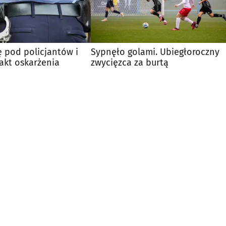
ę pod policjantów i
Sypnęło golami. Ubiegłoroczny
 akt oskarżenia
zwycięzca za burtą