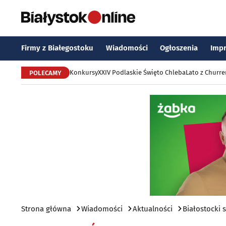
Firmy z Białegostoku
Wiadomości
Ogłoszenia
Imp
Konkursy
XXIV Podlaskie Święto Chleba
Lato z Churr
POLECAMY
Strona główna
Wiadomości
Aktualności
Białostocki 