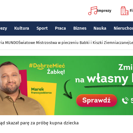
Imprezy
F
rezy
Kultura
Sport
Praca
Biznes
Nauka
Nierucho
eria MUNDO
Światowe Mistrzostwa w pieczeniu Babki i Kiszki Ziemniaczanej
Le
sąd skazał parę za próbę kupna dziecka