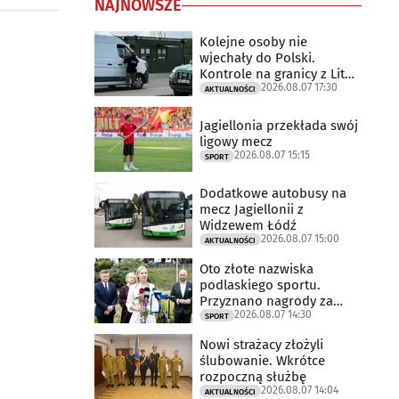
NAJNOWSZE
Kolejne osoby nie
wjechały do Polski.
Kontrole na granicy z Litwą
2026.08.07 17:30
trwają
AKTUALNOŚCI
Jagiellonia przekłada swój
ligowy mecz
2026.08.07 15:15
SPORT
Dodatkowe autobusy na
mecz Jagiellonii z
Widzewem Łódź
2026.08.07 15:00
AKTUALNOŚCI
Oto złote nazwiska
podlaskiego sportu.
Przyznano nagrody za
2026.08.07 14:30
2025 rok
SPORT
Nowi strażacy złożyli
ślubowanie. Wkrótce
rozpoczną służbę
2026.08.07 14:04
AKTUALNOŚCI