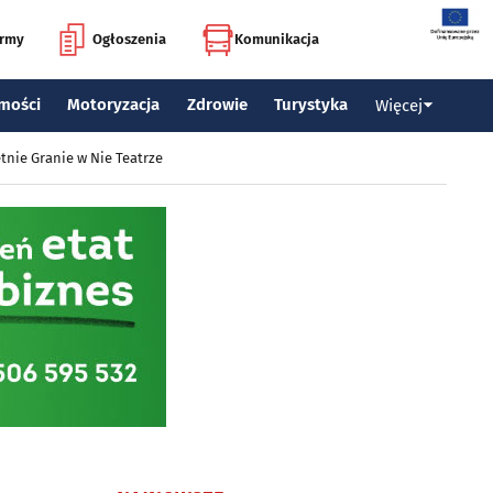
irmy
Ogłoszenia
Komunikacja
mości
Motoryzacja
Zdrowie
Turystyka
Więcej
tnie Granie w Nie Teatrze