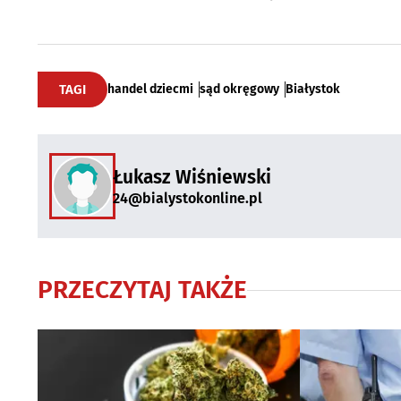
TAGI
handel dziecmi
sąd okręgowy
Białystok
Łukasz Wiśniewski
24@bialystokonline.pl
PRZECZYTAJ TAKŻE