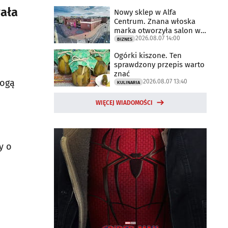
wała
Nowy sklep w Alfa
Centrum. Znana włoska
marka otworzyła salon w
2026.08.07 14:00
Białymstoku
BIZNES
Ogórki kiszone. Ten
sprawdzony przepis warto
znać
mogą
2026.08.07 13:40
KULINARIA
WIĘCEJ WIADOMOŚCI
y o