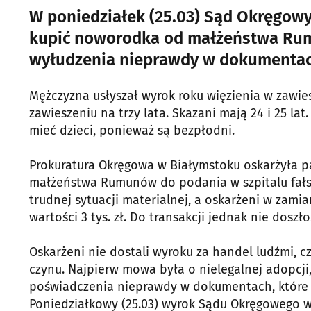
W poniedziałek (25.03) Sąd Okręgowy
kupić noworodka od małżeństwa Rumu
wyłudzenia nieprawdy w dokumentacji
Mężczyzna usłyszał wyrok roku więzienia w zawies
zawieszeniu na trzy lata. Skazani mają 24 i 25 lat
mieć dzieci, ponieważ są bezpłodni.
Prokuratura Okręgowa w Białymstoku oskarżyła pa
małżeństwa Rumunów do podania w szpitalu fałs
trudnej sytuacji materialnej, a oskarżeni w zami
wartości 3 tys. zł. Do transakcji jednak nie doszł
Oskarżeni nie dostali wyroku za handel ludźmi, c
czynu. Najpierw mowa była o nielegalnej adopcji,
poświadczenia nieprawdy w dokumentach, które 
Poniedziałkowy (25.03) wyrok Sądu Okręgowego w