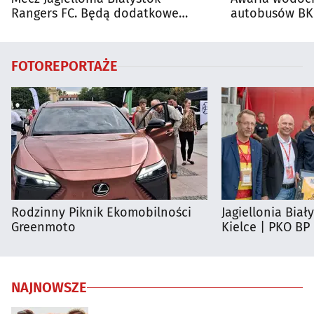
Rangers FC. Będą dodatkowe
autobusów BKM
autobusy dla kibiców
FOTOREPORTAŻE
Rodzinny Piknik Ekomobilności
Jagiellonia Biał
Greenmoto
Kielce | PKO BP
NAJNOWSZE