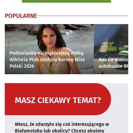
POPULARNE
Podlasianka najpiękniejszą Polką.
Wiktoria Ptak zdobyła koronę Miss
Awaria wodocią
Polski 2026
autobusów BKM 
MASZ CIEKAWY TEMAT?
Wiesz, że zdarzyło się coś interesującego w
Białymstoku lub okolicy? Chcesz abyśmy