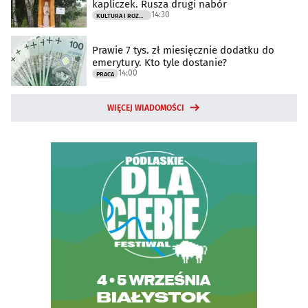
kapliczek. Rusza drugi nabór
14:30
KULTURA I ROZRYWKA
Prawie 7 tys. zł miesięcznie dodatku do
emerytury. Kto tyle dostanie?
14:00
PRACA
WIĘCEJ WIADOMOŚCI