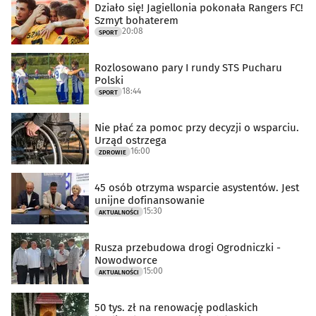
Działo się! Jagiellonia pokonała Rangers FC!
Szmyt bohaterem
20:08
SPORT
Rozlosowano pary I rundy STS Pucharu
Polski
18:44
SPORT
Nie płać za pomoc przy decyzji o wsparciu.
Urząd ostrzega
16:00
ZDROWIE
45 osób otrzyma wsparcie asystentów. Jest
unijne dofinansowanie
15:30
AKTUALNOŚCI
Rusza przebudowa drogi Ogrodniczki -
Nowodworce
15:00
AKTUALNOŚCI
50 tys. zł na renowację podlaskich