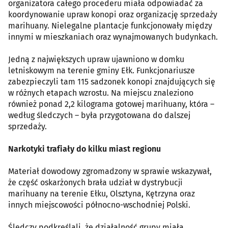
organizatora całego procederu miała odpowiadać za
koordynowanie upraw konopi oraz organizację sprzedaży
marihuany. Nielegalne plantacje funkcjonowały między
innymi w mieszkaniach oraz wynajmowanych budynkach.
Jedną z największych upraw ujawniono w domku
letniskowym na terenie gminy Ełk. Funkcjonariusze
zabezpieczyli tam 115 sadzonek konopi znajdujących się
w różnych etapach wzrostu. Na miejscu znaleziono
również ponad 2,2 kilograma gotowej marihuany, która –
według śledczych – była przygotowana do dalszej
sprzedaży.
Narkotyki trafiały do kilku miast regionu
Materiał dowodowy zgromadzony w sprawie wskazywał,
że część oskarżonych brała udział w dystrybucji
marihuany na terenie Ełku, Olsztyna, Kętrzyna oraz
innych miejscowości północno-wschodniej Polski.
Śledczy podkreślali, że działalność grupy miała