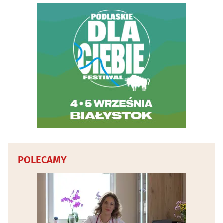
Wody mineralne i napoje - producenci, hurtownie
(4)
Wydawnictwa
(19)
Wyposażenie gastronomii i hoteli
(4)
Wypożyczalnie narzędzi i elektronarzędzi
(5)
Wypożyczanie DVD i video
(4)
Wywóz nieczystości i śmieci
(9)
POLECAMY
Zabytki - konserwacja
(3)
Zwierzęta
(30)
Zwierzęta - szkolenie
(4)