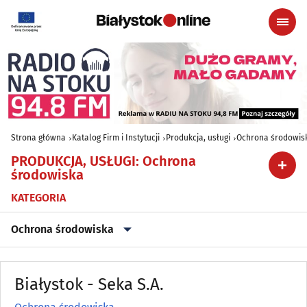
Strona główna
Katalog Firm i Instytucji
Produkcja, usługi
Ochrona środowis
PRODUKCJA, USŁUGI
:
Ochrona
środowiska
KATEGORIA
Ochrona środowiska
Archiwizacja dokumentów
(3)
Białystok - Seka S.A.
Astrologia, wróżby, ezoteryka
(0)