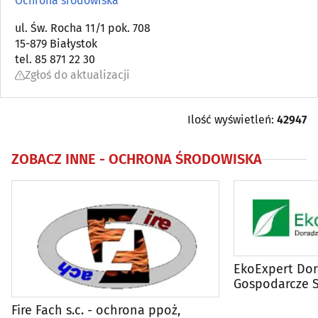
Ochrona środowiska
Automatyka przemysłowa
ul. Św. Rocha 11/1 pok. 708
(22)
15-879 Białystok
tel. 85 871 22 30
Bielizna - producenci, hurtownie
(18)
Zgłoś do aktualizacji
Biura matrymonialne
(0)
Ilość wyświetleń:
42947
Biurowe urządzenia i papiernicze artykuły - produkcja,
hurt
(6)
ZOBACZ INNE -
OCHRONA ŚRODOWISKA
Catering
(9)
Dezynfekcja, dezynsekcja, deratyzacja
(11)
DVD - produkcja, sprzedaż, kopiowanie
(4)
EkoExpert Dor
Gospodarcze Sp
Elektromechanika
(9)
Fire Fach s.c. - ochrona ppoż,