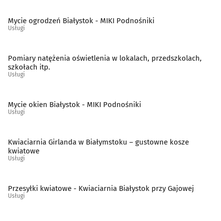
Szklarze
(13)
Mycie ogrodzeń Białystok - MIKI Podnośniki
Usługi
Ślusarstwo
(15)
Pomiary natężenia oświetlenia w lokalach, przedszkolach,
Tapicerzy
(23)
szkołach itp.
Usługi
Telefony - naprawa
(9)
Mycie okien Białystok - MIKI Podnośniki
Telekomunikacja - systemy, usługi
(15)
Usługi
Telewizja kablowa, cyfrowa, naziemna
(10)
Kwiaciarnia Girlanda w Białymstoku – gustowne kosze
kwiatowe
Usługi
Tworzywa sztuczne
(11)
Weterynarze
(28)
Przesyłki kwiatowe - Kwiaciarnia Białystok przy Gajowej
Usługi
Wideofilmowanie
(20)