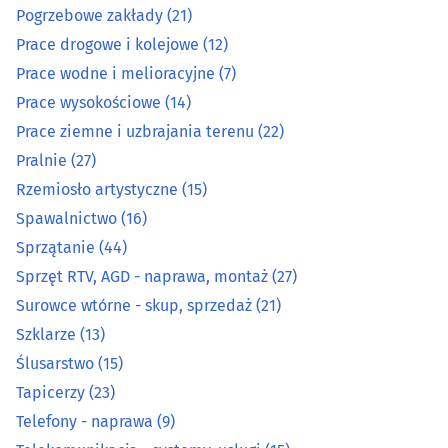
Pogrzebowe zakłady
(21)
Prace drogowe i kolejowe
(12)
Organizacja eventów, wesel i bankietów
(12)
Prace wodne i melioracyjne
(7)
Ostrzenie narzędzi
(3)
Prace wysokościowe
(14)
Prace ziemne i uzbrajania terenu
(22)
Pieczątki
(7)
Pralnie
(27)
Rzemiosło artystyczne
(15)
Piekarnie
(14)
Spawalnictwo
(16)
Sprzątanie
(44)
Pisanie, edycja i korekta tekstów
(1)
Sprzęt RTV, AGD - naprawa, montaż
(27)
Surowce wtórne - skup, sprzedaż
(21)
Podnośniki, transportery
(15)
Szklarze
(13)
Pogrzebowe zakłady
(21)
Ślusarstwo
(15)
Tapicerzy
(23)
Prace drogowe i kolejowe
(12)
Telefony - naprawa
(9)