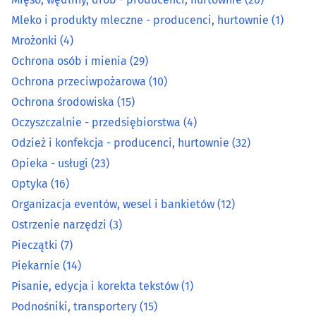
Mleko i produkty mleczne - producenci, hurtownie
(1)
Mleko i produkty mleczne - producenci, hurtownie
(1)
Mrożonki
(4)
Ochrona osób i mienia
(29)
Mrożonki
(4)
Ochrona przeciwpożarowa
(10)
Ochrona osób i mienia
(29)
Ochrona środowiska
(15)
Oczyszczalnie - przedsiębiorstwa
(4)
Ochrona przeciwpożarowa
(10)
Odzież i konfekcja - producenci, hurtownie
(32)
Opieka - usługi
(23)
Ochrona środowiska
(15)
Optyka
(16)
Organizacja eventów, wesel i bankietów
(12)
Oczyszczalnie - przedsiębiorstwa
(4)
Ostrzenie narzędzi
(3)
Odzież i konfekcja - producenci, hurtownie
(32)
Pieczątki
(7)
Piekarnie
(14)
Opieka - usługi
(23)
Pisanie, edycja i korekta tekstów
(1)
Podnośniki, transportery
(15)
Optyka
(16)