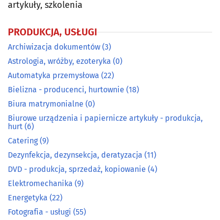
artykuły, szkolenia
Energetyka
(22)
PRODUKCJA, USŁUGI
Fotografia - usługi
(55)
Archiwizacja dokumentów
(3)
Galwanizacja
(3)
Astrologia, wróżby, ezoteryka
(0)
Automatyka przemysłowa
(22)
Gaz - dystrybucja, napełnianie
(6)
Bielizna - producenci, hurtownie
(18)
Biura matrymonialne
(0)
Grawerstwo
(9)
Biurowe urządzenia i papiernicze artykuły - produkcja,
hurt
(6)
Introligatornie
(4)
Catering
(9)
Dezynfekcja, dezynsekcja, deratyzacja
(11)
Kamieniarze
(31)
DVD - produkcja, sprzedaż, kopiowanie
(4)
Elektromechanika
(9)
Klucze - dorabianie
(12)
Energetyka
(22)
Kominiarze
(8)
Fotografia - usługi
(55)