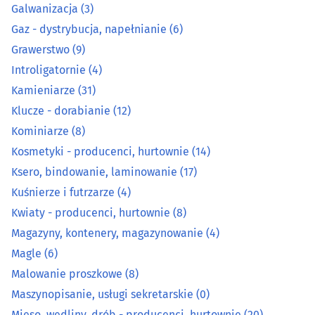
Galwanizacja
(3)
Kosmetyki - producenci, hurtownie
(14)
Gaz - dystrybucja, napełnianie
(6)
Grawerstwo
(9)
Ksero, bindowanie, laminowanie
(17)
Introligatornie
(4)
Kamieniarze
(31)
Kuśnierze i futrzarze
(4)
Klucze - dorabianie
(12)
Kwiaty - producenci, hurtownie
(8)
Kominiarze
(8)
Kosmetyki - producenci, hurtownie
(14)
Magazyny, kontenery, magazynowanie
(4)
Ksero, bindowanie, laminowanie
(17)
Kuśnierze i futrzarze
(4)
Magle
(6)
Kwiaty - producenci, hurtownie
(8)
Magazyny, kontenery, magazynowanie
(4)
Malowanie proszkowe
(8)
Magle
(6)
Maszynopisanie, usługi sekretarskie
(0)
Malowanie proszkowe
(8)
Maszynopisanie, usługi sekretarskie
(0)
Mięso, wędliny, drób - producenci, hurtownie
(20)
Mięso, wędliny, drób - producenci, hurtownie
(20)