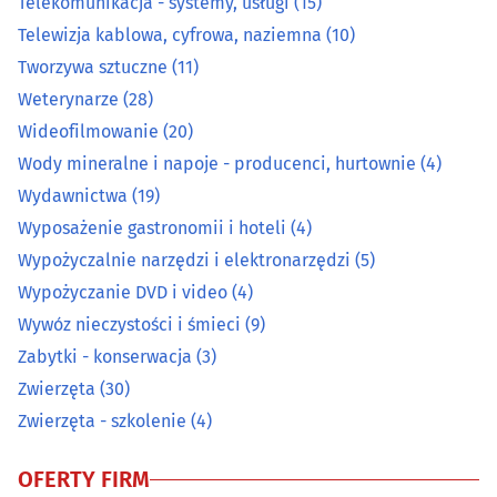
Telekomunikacja - systemy, usługi
(15)
Prace wodne i melioracyjne
(7)
Telewizja kablowa, cyfrowa, naziemna
(10)
Tworzywa sztuczne
(11)
Prace wysokościowe
(14)
Weterynarze
(28)
Prace ziemne i uzbrajania terenu
(22)
Wideofilmowanie
(20)
Wody mineralne i napoje - producenci, hurtownie
(4)
Pralnie
(27)
Wydawnictwa
(19)
Wyposażenie gastronomii i hoteli
(4)
Rzemiosło artystyczne
(15)
Wypożyczalnie narzędzi i elektronarzędzi
(5)
Wypożyczanie DVD i video
(4)
Spawalnictwo
(16)
Wywóz nieczystości i śmieci
(9)
Sprzątanie
(44)
Zabytki - konserwacja
(3)
Zwierzęta
(30)
Sprzęt RTV, AGD - naprawa, montaż
(27)
Zwierzęta - szkolenie
(4)
Surowce wtórne - skup, sprzedaż
(21)
OFERTY FIRM