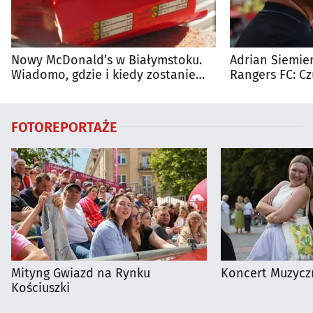
Nowy McDonald’s w Białymstoku.
Adrian Siemien
Wiadomo, gdzie i kiedy zostanie
Rangers FC: C
otwarty
dużego meczu
FOTOREPORTAŻE
Mityng Gwiazd na Rynku
Koncert Muzycz
Kościuszki