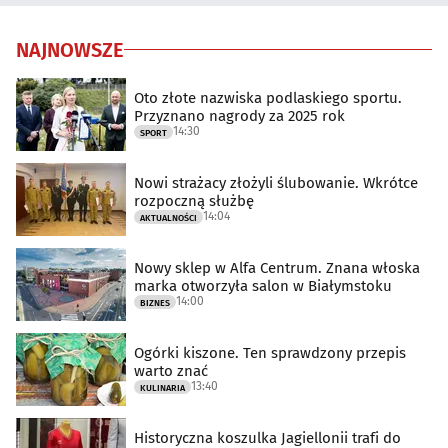
NAJNOWSZE
Oto złote nazwiska podlaskiego sportu.
Przyznano nagrody za 2025 rok
14:30
SPORT
Nowi strażacy złożyli ślubowanie. Wkrótce
rozpoczną służbę
14:04
AKTUALNOŚCI
Nowy sklep w Alfa Centrum. Znana włoska
marka otworzyła salon w Białymstoku
14:00
BIZNES
Ogórki kiszone. Ten sprawdzony przepis
warto znać
13:40
KULINARIA
Historyczna koszulka Jagiellonii trafi do