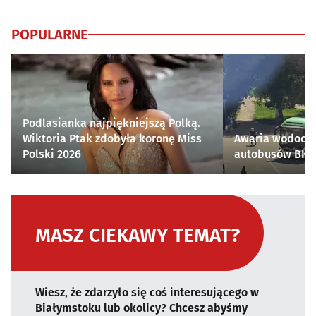
POPULARNE
Podlasianka najpiękniejszą Polką.
Wiktoria Ptak zdobyła koronę Miss
Awaria wodocią
Polski 2026
autobusów BKM 
MASZ CIEKAWY TEMAT?
Wiesz, że zdarzyło się coś interesującego w
Białymstoku lub okolicy? Chcesz abyśmy