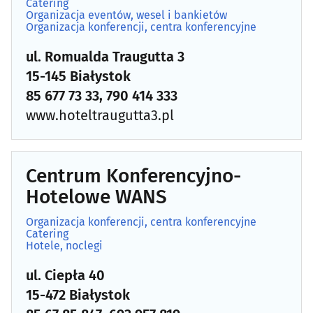
Catering
Organizacja eventów, wesel i bankietów
Organizacja konferencji, centra konferencyjne
Automatyka przemysłowa
(22)
ul. Romualda Traugutta 3
Bielizna - producenci, hurtownie
(18)
15-145 Białystok
85 677 73 33, 790 414 333
Biura matrymonialne
(0)
www.hoteltraugutta3.pl
Biurowe urządzenia i papiernicze artykuły - produkcja,
hurt
(6)
Centrum Konferencyjno-
Catering
(9)
Hotelowe WANS
Dezynfekcja, dezynsekcja, deratyzacja
(11)
Organizacja konferencji, centra konferencyjne
Catering
Hotele, noclegi
DVD - produkcja, sprzedaż, kopiowanie
(4)
ul. Ciepła 40
Elektromechanika
(9)
15-472 Białystok