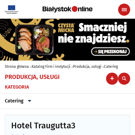
Strona główna
Katalog Firm i Instytucji
Produkcja, usługi
Catering
PRODUKCJA, USŁUGI
KATEGORIA
Catering
Archiwizacja dokumentów
(3)
Hotel Traugutta3
Astrologia, wróżby, ezoteryka
(0)