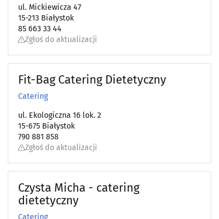
ul. Mickiewicza 47
Kosmetyki - producenci, hurtownie
(14)
15-213 Białystok
85 663 33 44
Ksero, bindowanie, laminowanie
(17)
Zgłoś do aktualizacji
Kuśnierze i futrzarze
(4)
Fit-Bag Catering Dietetyczny
Kwiaty - producenci, hurtownie
(8)
Catering
Magazyny, kontenery, magazynowanie
(4)
ul. Ekologiczna 16 lok. 2
15-675 Białystok
790 881 858
Magle
(6)
Zgłoś do aktualizacji
Malowanie proszkowe
(8)
Czysta Micha - catering
Maszynopisanie, usługi sekretarskie
(0)
dietetyczny
Mięso, wędliny, drób - producenci, hurtownie
(20)
Catering