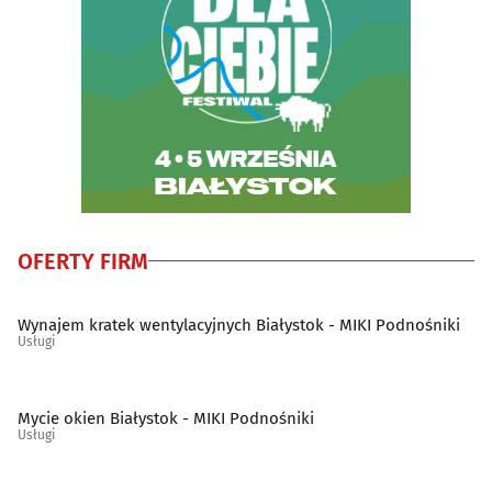
Wody mineralne i napoje - producenci, hurtownie
(4)
Wydawnictwa
(19)
Wyposażenie gastronomii i hoteli
(4)
Wypożyczalnie narzędzi i elektronarzędzi
(5)
OFERTY FIRM
Wypożyczanie DVD i video
(4)
Wywóz nieczystości i śmieci
(9)
Wynajem kratek wentylacyjnych Białystok - MIKI Podnośniki
Usługi
Zabytki - konserwacja
(3)
Mycie okien Białystok - MIKI Podnośniki
Zwierzęta
(30)
Usługi
Zwierzęta - szkolenie
(4)