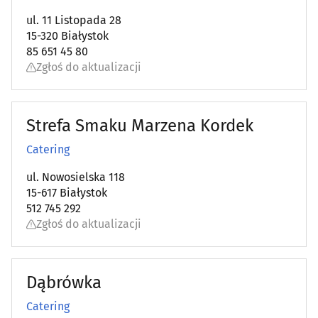
ul. 11 Listopada 28
Organizacja eventów, wesel i bankietów
15-320 Białystok
(12)
85 651 45 80
Zgłoś do aktualizacji
Ostrzenie narzędzi
(3)
Pieczątki
(7)
Strefa Smaku Marzena Kordek
Piekarnie
(14)
Catering
ul. Nowosielska 118
Pisanie, edycja i korekta tekstów
(1)
15-617 Białystok
512 745 292
Podnośniki, transportery
(15)
Zgłoś do aktualizacji
Pogrzebowe zakłady
(21)
Dąbrówka
Prace drogowe i kolejowe
(12)
Catering