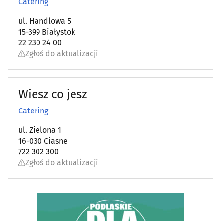
Catering
Szklarze
(13)
ul. Handlowa 5
15-399 Białystok
Ślusarstwo
(15)
22 230 24 00
Zgłoś do aktualizacji
Tapicerzy
(23)
Telefony - naprawa
(9)
Wiesz co jesz
Catering
Telekomunikacja - systemy, usługi
(15)
ul. Zielona 1
Telewizja kablowa, cyfrowa, naziemna
(10)
16-030 Ciasne
722 302 300
Tworzywa sztuczne
(11)
Zgłoś do aktualizacji
Weterynarze
(28)
Wideofilmowanie
(20)