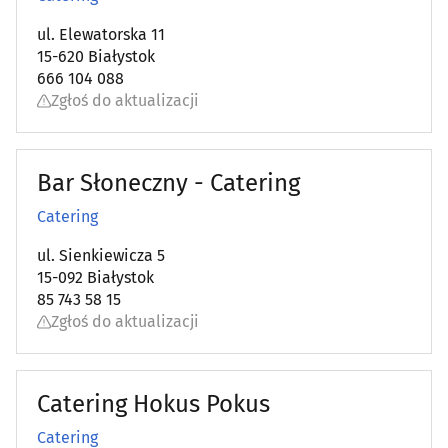
ul. Elewatorska 11
Mleko i produkty mleczne - producenci, hurtownie
(1)
15-620 Białystok
666 104 088
Mrożonki
(4)
Zgłoś do aktualizacji
Ochrona osób i mienia
(29)
Bar Słoneczny - Catering
Ochrona przeciwpożarowa
(10)
Catering
Ochrona środowiska
(15)
ul. Sienkiewicza 5
15-092 Białystok
Oczyszczalnie - przedsiębiorstwa
(4)
85 743 58 15
Zgłoś do aktualizacji
Odzież i konfekcja - producenci, hurtownie
(32)
Opieka - usługi
(23)
Catering Hokus Pokus
Catering
Optyka
(16)