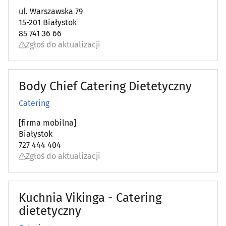
Prace wodne i melioracyjne
(7)
ul. Warszawska 79
15-201 Białystok
Prace wysokościowe
(14)
85 741 36 66
Zgłoś do aktualizacji
Prace ziemne i uzbrajania terenu
(22)
Pralnie
(27)
Body Chief Catering Dietetyczny
Catering
Rzemiosło artystyczne
(15)
[firma mobilna]
Spawalnictwo
Białystok
(16)
727 444 404
Zgłoś do aktualizacji
Sprzątanie
(44)
Sprzęt RTV, AGD - naprawa, montaż
(27)
Kuchnia Vikinga - Catering
dietetyczny
Surowce wtórne - skup, sprzedaż
(21)