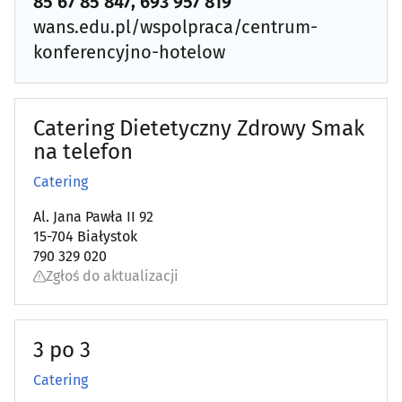
85 67 85 847, 693 957 819
Energetyka
(22)
wans.edu.pl/wspolpraca/centrum-
konferencyjno-hotelow
Fotografia - usługi
(55)
Galwanizacja
(3)
Catering Dietetyczny Zdrowy Smak
na telefon
Gaz - dystrybucja, napełnianie
(6)
Catering
Grawerstwo
(9)
Al. Jana Pawła II 92
15-704 Białystok
Introligatornie
(4)
790 329 020
Zgłoś do aktualizacji
Kamieniarze
(31)
Klucze - dorabianie
(12)
3 po 3
Catering
Kominiarze
(8)