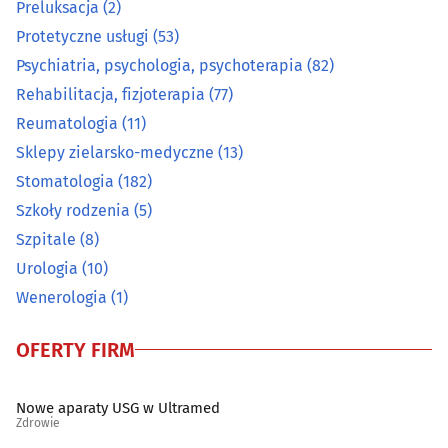
Medycyna pracy
(12)
Preluksacja
(2)
Protetyczne usługi
(53)
Medyczna aparatura i materiały
(16)
Psychiatria, psychologia, psychoterapia
(82)
Rehabilitacja, fizjoterapia
(77)
Medyczny i rehabilitacyjny sprzęt
(35)
Reumatologia
(11)
Sklepy zielarsko-medyczne
(13)
Nefrologia
(5)
Stomatologia
(182)
Neurochirurgia
(4)
Szkoły rodzenia
(5)
Szpitale
(8)
Neurologia
(21)
Urologia
(10)
Wenerologia
(1)
Okulistyka
(30)
OFERTY FIRM
Onkologia
(11)
Nowe aparaty USG w Ultramed
Ortodoncja
(17)
Zdrowie