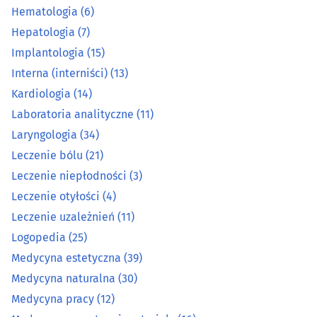
Hematologia
(6)
Gastrologia
(8)
Hepatologia
(7)
Implantologia
(15)
Genetyka
(3)
Interna (interniści)
(13)
Ginekologia, położnictwo
Kardiologia
(14)
(46)
Laboratoria analityczne
(11)
Hematologia
(6)
Laryngologia
(34)
Leczenie bólu
(21)
Hepatologia
(7)
Leczenie niepłodności
(3)
Leczenie otyłości
(4)
Implantologia
(15)
Leczenie uzależnień
(11)
Logopedia
(25)
Interna (interniści)
(13)
Medycyna estetyczna
(39)
Kardiologia
(14)
Medycyna naturalna
(30)
Medycyna pracy
(12)
Laboratoria analityczne
(11)