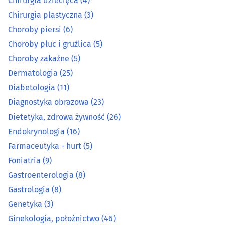
Chirurgia dziecięca
(4)
Choroby zakaźne
(5)
Chirurgia plastyczna
(3)
Choroby piersi
(6)
Dermatologia
(25)
Choroby płuc i gruźlica
(5)
Choroby zakaźne
(5)
Diabetologia
(11)
Dermatologia
(25)
Diagnostyka obrazowa
(23)
Diabetologia
(11)
Diagnostyka obrazowa
(23)
Dietetyka, zdrowa żywność
(26)
Dietetyka, zdrowa żywność
(26)
Endokrynologia
(16)
Endokrynologia
(16)
Farmaceutyka - hurt
(5)
Foniatria
(9)
Farmaceutyka - hurt
(5)
Gastroenterologia
(8)
Foniatria
(9)
Gastrologia
(8)
Genetyka
(3)
Gastroenterologia
(8)
Ginekologia, położnictwo
(46)