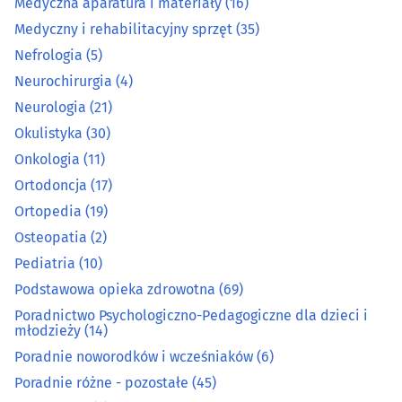
Medyczna aparatura i materiały
(16)
Medyczny i rehabilitacyjny sprzęt
(35)
Laryngologia
(34)
Nefrologia
(5)
Neurochirurgia
(4)
Leczenie bólu
(21)
Neurologia
(21)
Leczenie niepłodności
(3)
Okulistyka
(30)
Onkologia
(11)
Leczenie otyłości
(4)
Ortodoncja
(17)
Ortopedia
(19)
Leczenie uzależnień
(11)
Osteopatia
(2)
Pediatria
(10)
Logopedia
(25)
Podstawowa opieka zdrowotna
(69)
Medycyna estetyczna
(39)
Poradnictwo Psychologiczno-Pedagogiczne dla dzieci i
młodzieży
(14)
Poradnie noworodków i wcześniaków
(6)
Medycyna naturalna
(30)
Poradnie różne - pozostałe
(45)