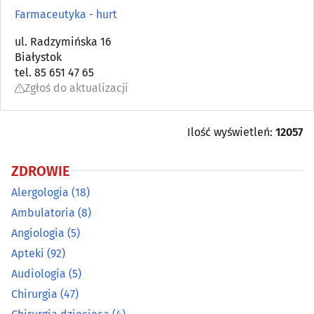
Ambulatoria
(8)
Farmaceutyka - hurt
Angiologia
ul. Radzymińska 16
(5)
Białystok
tel. 85 651 47 65
Apteki
(92)
Zgłoś do aktualizacji
Audiologia
(5)
Ilość wyświetleń:
12057
Chirurgia
(47)
ZDROWIE
Chirurgia dziecięca
(4)
Alergologia
(18)
Ambulatoria
(8)
Chirurgia plastyczna
(3)
Angiologia
(5)
Apteki
(92)
Choroby piersi
(6)
Audiologia
(5)
Choroby płuc i gruźlica
(5)
Chirurgia
(47)