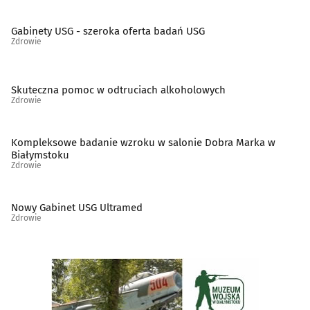
Ortopedia
(19)
Gabinety USG - szeroka oferta badań USG
Zdrowie
Osteopatia
(2)
Pediatria
(10)
Skuteczna pomoc w odtruciach alkoholowych
Zdrowie
Podstawowa opieka zdrowotna
(69)
Kompleksowe badanie wzroku w salonie Dobra Marka w
Poradnictwo Psychologiczno-Pedagogiczne dla dzieci i
Białymstoku
młodzieży
(14)
Zdrowie
Poradnie noworodków i wcześniaków
(6)
Nowy Gabinet USG Ultramed
Zdrowie
Poradnie różne - pozostałe
(45)
Preluksacja
(2)
Protetyczne usługi
(53)